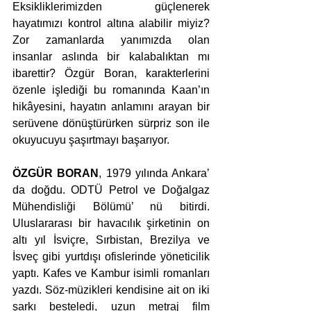
Eksikliklerimizden güçlenerek 
hayatımızı kontrol altına alabilir miyiz? 
Zor zamanlarda yanımızda olan 
insanlar aslında bir kalabalıktan mı 
ibarettir? Özgür Boran, karakterlerini 
özenle işlediği bu romanında Kaan’ın 
hikâyesini, hayatın anlamını arayan bir 
serüvene dönüştürürken sürpriz son ile 
okuyucuyu şaşırtmayı başarıyor.
ÖZGÜR BORAN
, 1979 yılında Ankara’ 
da doğdu. ODTÜ Petrol ve Doğalgaz 
Mühendisliği Bölümü’ nü bitirdi. 
Uluslararası bir havacılık şirketinin on 
altı yıl İsviçre, Sırbistan, Brezilya ve 
İsveç gibi yurtdışı ofislerinde yöneticilik 
yaptı. Kafes ve Kambur isimli romanları 
yazdı. Söz-müzikleri kendisine ait on iki 
şarkı besteledi, uzun metraj film 