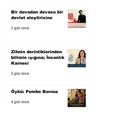
Bir davadan devasa bir
devlet eleştirisine
2 gün önce
Zihnin derinliklerinden
bilimin ışığına; İnsanlık
Karnesi
3 gün önce
Öykü: Pembe Bornoz
4 gün önce
Temmuz 2026’da Litera