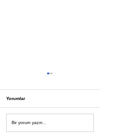
Yorumlar
Öykü: Pembe B
Zihnin derinliklerinden
Bir yorum yazın...
bilimin ışığına; İnsanlık
Karnesi