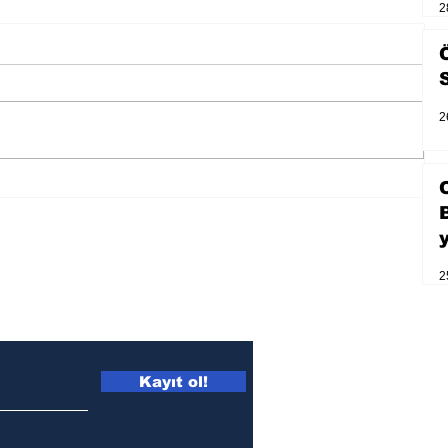
2
2
Zihnin derinliklerinden bilimin
ışığına; İnsanlık Karnesi
2
Kayıt ol!