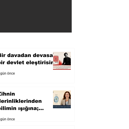
Bir davadan devasa
bir devlet eleştirisine
 gün önce
Zihnin
derinliklerinden
ilimin ışığına;
İnsanlık Karnesi
 gün önce