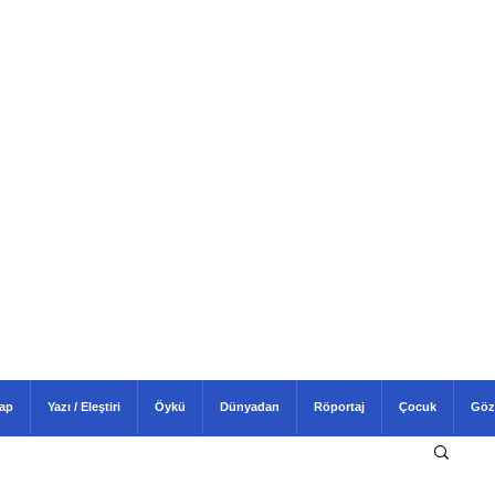
tap
Yazı / Eleştiri
Öykü
Dünyadan
Röportaj
Çocuk
Göz