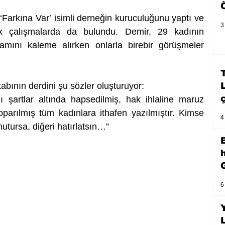
Farkına Var’ isimli derneğin kuruculuğunu yaptı ve 
3
ik çalışmalarda da bulundu. Demir, 29 kadının 
amını kaleme alırken onlarla birebir görüşmeler 
abının derdini şu sözler oluşturuyor:
 şartlar altında hapsedilmiş, hak ihlaline maruz 
arılmış tüm kadınlara ithafen yazılmıştır. Kimse 
4
utursa, diğeri hatırlatsın…” 
6