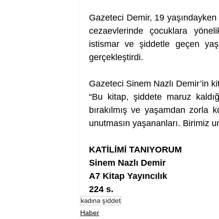
Gazeteci Demir, 19 yaşındayken ‘
cezaevlerinde çocuklara yönel
istismar ve şiddetle geçen yaş
gerçekleştirdi.
Gazeteci Sinem Nazlı Demir’in kit
“Bu kitap, şiddete maruz kaldığı
bırakılmış ve yaşamdan zorla kop
unutmasın yaşananları. Birimiz un
KATİLİMİ TANIYORUM
Sinem Nazlı Demir
A7 Kitap Yayıncılık
224 s.
kadına şiddet
Haber