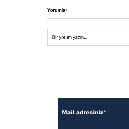
Yorumlar
Bir yorum yazın...
Bir davadan devasa bir devlet
eleştirisine