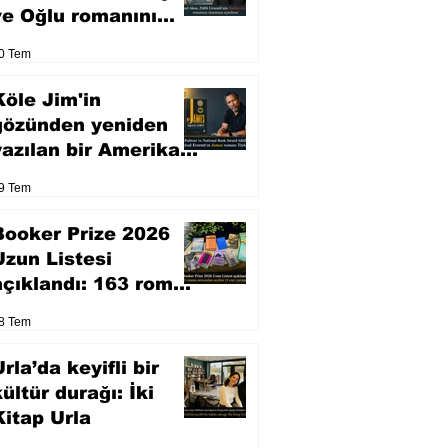
ve Oğlu romanını
sinemaya uyarlıyor
0 Tem
Köle Jim'in
gözünden yeniden
yazılan bir Amerikan
klasiği
9 Tem
Booker Prize 2026
Uzun Listesi
açıklandı: 163 roman
arasından seçilen 13
8 Tem
eser yarışacak
rla’da keyifli bir
kültür durağı: İki
Kitap Urla