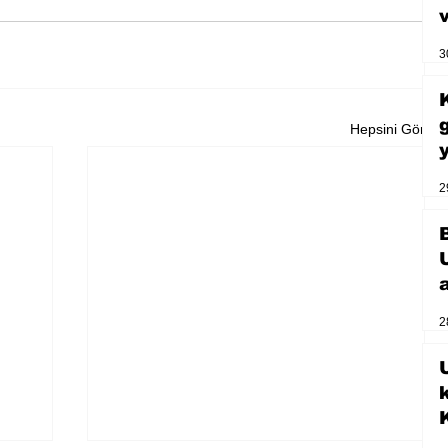
3
Hepsini Gör
2
2
U