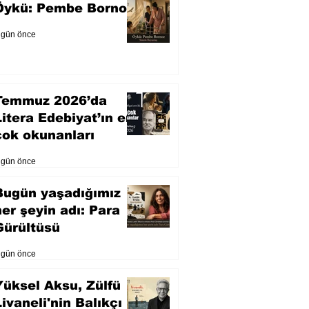
Öykü: Pembe Bornoz
 gün önce
Temmuz 2026’da
Litera Edebiyat’ın en
çok okunanları
 gün önce
Bugün yaşadığımız
her şeyin adı: Para
Gürültüsü
 gün önce
Yüksel Aksu, Zülfü
Livaneli'nin Balıkçı