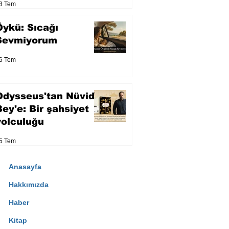
8 Tem
Öykü: Sıcağı
Sevmiyorum
6 Tem
Odysseus'tan Nüvid
Bey'e: Bir şahsiyet
yolculuğu
5 Tem
Anasayfa
Hakkımızda
Haber
Kitap