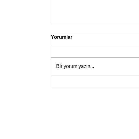
Yorumlar
Bir yorum yazın...
Jane Austen’ın yeni “Aşk ve
Yaşam” uyarlamasından ilk
fragman yayında