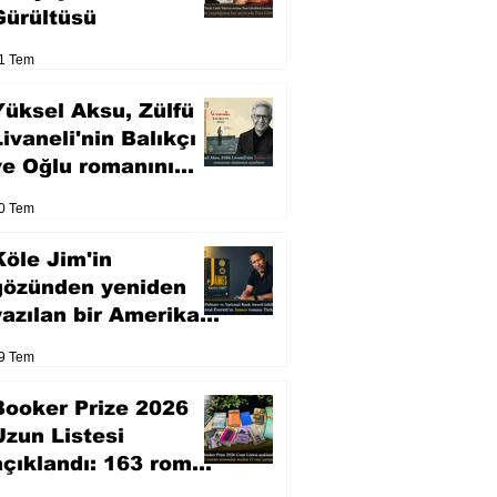
Gürültüsü
1 Tem
Yüksel Aksu, Zülfü
Livaneli'nin Balıkçı
ve Oğlu romanını
sinemaya uyarlıyor
0 Tem
Köle Jim'in
gözünden yeniden
yazılan bir Amerikan
klasiği
9 Tem
Booker Prize 2026
Uzun Listesi
açıklandı: 163 roman
arasından seçilen 13