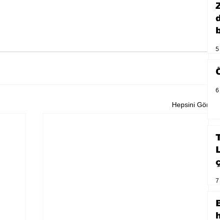
b
5
6
Hepsini Gör
7