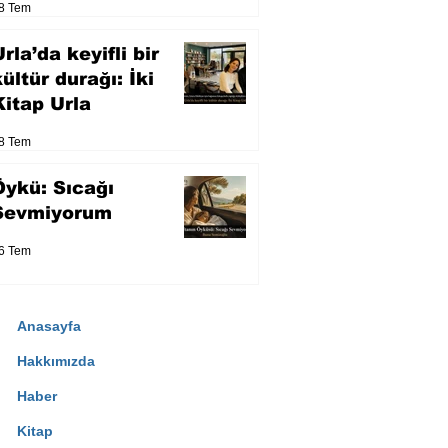
8 Tem
eser yarışacak
rla’da keyifli bir
kültür durağı: İki
Kitap Urla
8 Tem
Öykü: Sıcağı
Sevmiyorum
6 Tem
Anasayfa
Hakkımızda
Haber
Kitap