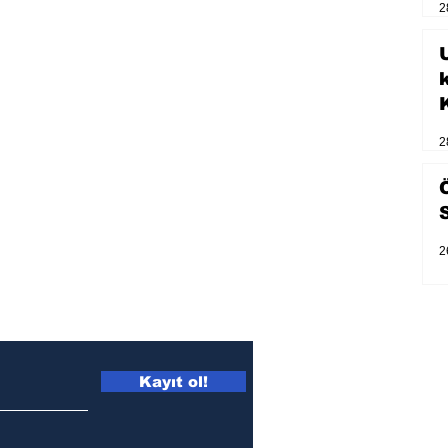
2
U
2
2
Kayıt ol!