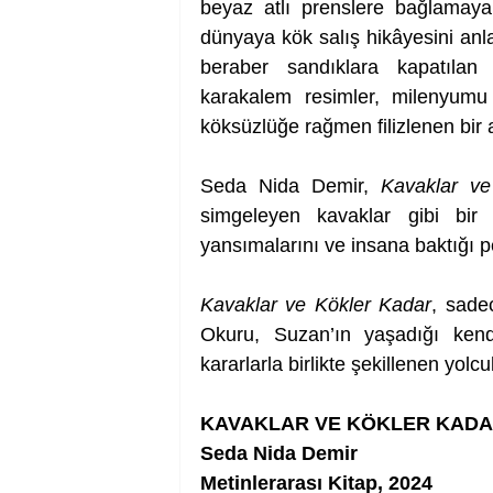
beyaz atlı prenslere bağlamaya
dünyaya kök salış hikâyesini anla
beraber sandıklara kapatılan h
karakalem resimler, milenyumu 
köksüzlüğe rağmen filizlenen bi
Seda Nida Demir, 
Kavaklar v
simgeleyen kavaklar gibi bir k
yansımalarını ve insana baktığı pe
Kavaklar ve Kökler Kadar
, sade
Okuru, Suzan’ın yaşadığı kendi
kararlarla birlikte şekillenen yolc
KAVAKLAR VE KÖKLER KAD
Seda Nida Demir
Metinlerarası Kitap, 2024