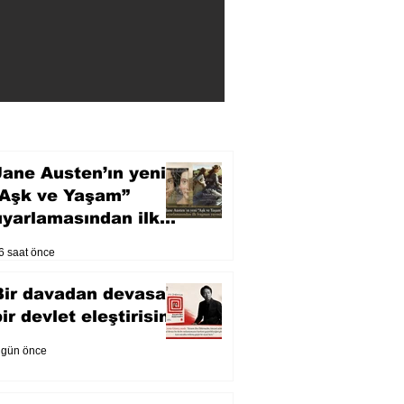
Jane Austen’ın yeni
“Aşk ve Yaşam”
uyarlamasından ilk
fragman yayında
6 saat önce
Bir davadan devasa
bir devlet eleştirisine
 gün önce