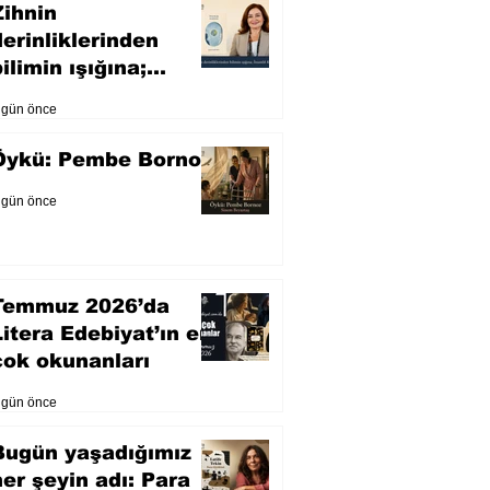
Zihnin
derinliklerinden
ilimin ışığına;
İnsanlık Karnesi
 gün önce
Öykü: Pembe Bornoz
 gün önce
Temmuz 2026’da
Litera Edebiyat’ın en
çok okunanları
 gün önce
Bugün yaşadığımız
her şeyin adı: Para