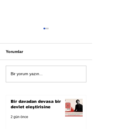
Yorumlar
Öykü: Pembe B
Zihnin derinliklerinden
Bir yorum yazın...
bilimin ışığına; İnsanlık
Karnesi
Bir davadan devasa bir
devlet eleştirisine
2 gün önce