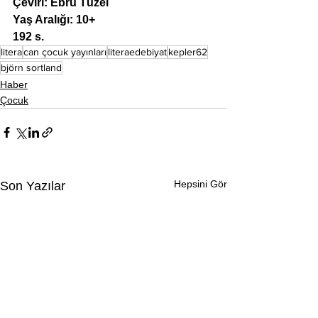
Çeviri: Ebru Tüzel
Yaş Aralığı: 10+
192 s.
litera
can çocuk yayınları
literaedebiyat
kepler62
björn sortland
Haber
Çocuk
Hepsini Gör
Son Yazılar