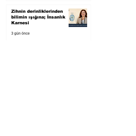
Zihnin derinliklerinden
bilimin ışığına; İnsanlık
Karnesi
3 gün önce
Öykü: Pembe Bornoz
4 gün önce
Temmuz 2026’da Litera
Edebiyat’ın en çok
okunanları
5 gün önce
Bugün yaşadığımız her