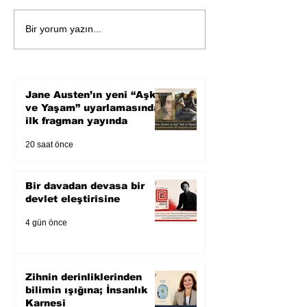
Bir davadan devasa bir
Zihnin derinlik
Bir yorum yazın...
devlet eleştirisine
bilimin ışığına;
Karnesi
Jane Austen’ın yeni “Aşk
ve Yaşam” uyarlamasından
ilk fragman yayında
20 saat önce
Bir davadan devasa bir
devlet eleştirisine
4 gün önce
Zihnin derinliklerinden
bilimin ışığına; İnsanlık
Karnesi