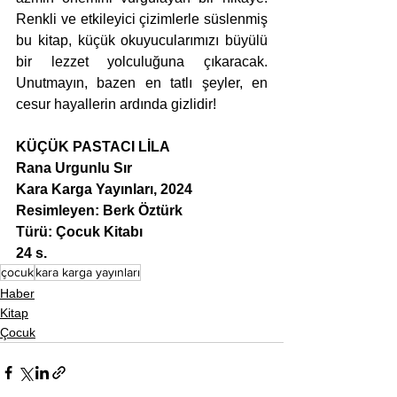
Renkli ve etkileyici çizimlerle süslenmiş 
bu kitap, küçük okuyucularımızı büyülü 
bir lezzet yolculuğuna çıkaracak. 
Unutmayın, bazen en tatlı şeyler, en 
cesur hayallerin ardında gizlidir!
KÜÇÜK PASTACI LİLA
Rana Urgunlu Sır
Kara Karga Yayınları, 2024
Resimleyen: Berk Öztürk
Türü:
Çocuk Kitabı
24 s.
çocuk
kara karga yayınları
Haber
Kitap
Çocuk