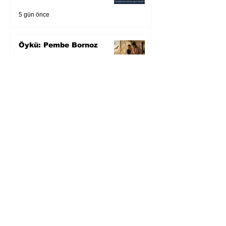
5 gün önce
Öykü: Pembe Bornoz
6 gün önce
Temmuz 2026’da Litera
Edebiyat’ın en çok
okunanları
7 gün önce
Bugün yaşadığımız her
şeyin adı: Para Gürültüsü
31 Tem