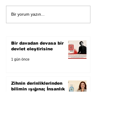
Öykü: Pembe B
Zihnin derinliklerinden
Bir yorum yazın...
bilimin ışığına; İnsanlık
Karnesi
Bir davadan devasa bir
devlet eleştirisine
1 gün önce
Zihnin derinliklerinden
bilimin ışığına; İnsanlık
Karnesi
2 gün önce
Öykü: Pembe Bornoz
3 gün önce