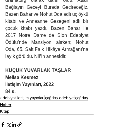
dramaturg olarak dahil oldu. Atları 
Bağlayın Geceyi Burada Geçireceğiz, 
Bazen Bahar ve Nohut Oda adlı üç öykü 
kitabı ve Anneanne Gezegeni adlı bir 
çocuk kitabı yazdı. Bazen Bahar ile 
2017 Notre Dame de Sion Edebiyat 
Ödülü’nde Mansiyon alırken; Nohut 
Oda, 65. Sait Faik Hikâye Armağanı’na 
layık görüldü. Nil’in annesidir.
KÜÇÜK YUVARLAK TAŞLAR
Melisa Kesmez
İletişim Yayınları, 2022
84 s.
edebiyat
iletişim yayınları
çağdaş edebiyat
çağdaş
Haber
Kitap