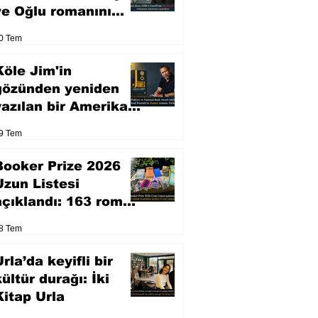
ve Oğlu romanını
sinemaya uyarlıyor
0 Tem
Köle Jim'in
gözünden yeniden
yazılan bir Amerikan
klasiği
9 Tem
Booker Prize 2026
Uzun Listesi
açıklandı: 163 roman
arasından seçilen 13
8 Tem
eser yarışacak
rla’da keyifli bir
kültür durağı: İki
Kitap Urla