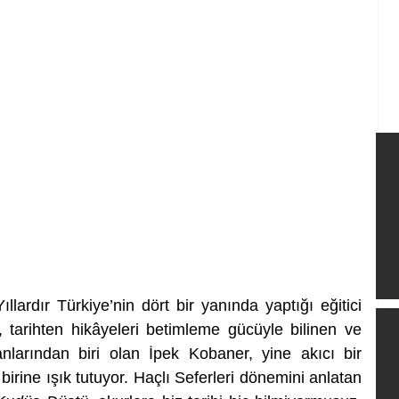
llardır Türkiye’nin dört bir yanında yaptığı eğitici 
a, tarihten hikâyeleri betimleme gücüyle bilinen ve 
larından biri olan İpek Kobaner, yine akıcı bir 
üslupla tarihin eski sayfalarından birine ışık tutuyor. Haçlı Seferleri dönemini anlatan 