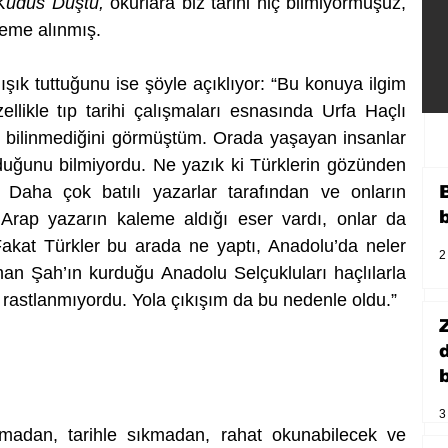
udüs Düştü,
 okurlara biz tarihi hiç bilmiyormuşuz, 
leme alınmış. 
k tuttuğunu ise şöyle açıklıyor: “Bu konuya ilgim 
llikle tıp tarihi çalışmaları esnasında Urfa Haçlı 
n bilinmediğini görmüştüm. Orada yaşayan insanlar 
lduğunu bilmiyordu. Ne yazık ki Türklerin gözünden 
 Daha çok batılı yazarlar tarafından ve onların 
Arap yazarın kaleme aldığı eser vardı, onlar da 
akat Türkler bu arada ne yaptı, Anadolu’da neler 
2
man Şah’ın kurduğu Anadolu Selçukluları haçlılarla 
nasıl baş etti, bunlarla ilgili bahse rastlanmıyordu. Yola çıkışım da bu nedenle oldu.”  
b
3
madan, tarihle sıkmadan, rahat okunabilecek ve 