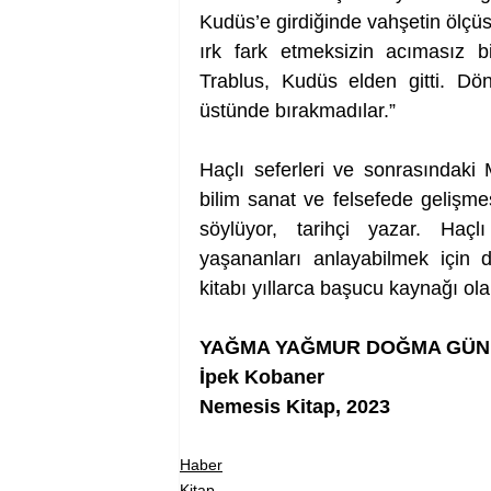
Kudüs’e girdiğinde vahşetin ölçüs
ırk fark etmeksizin acımasız b
Trablus, Kudüs elden gitti. Dö
üstünde bırakmadılar.” 
Haçlı seferleri ve sonrasındaki M
bilim sanat ve felsefede gelişme
söylüyor, tarihçi yazar. Haçl
yaşananları anlayabilmek için
kitabı yıllarca başucu kaynağı ol
YAĞMA YAĞMUR DOĞMA GÜN
İpek Kobaner
Nemesis Kitap, 2023
Haber
Kitap