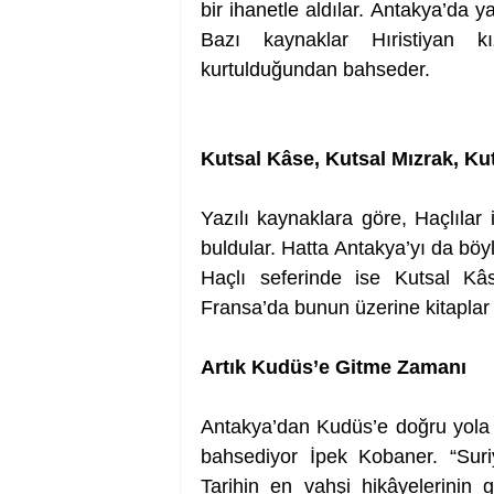
bir ihanetle aldılar. Antakya’da ya
Bazı kaynaklar Hıristiyan kız
kurtulduğundan bahseder.  
Kutsal Kâse, Kutsal Mızrak, Ku
Yazılı kaynaklara göre, Haçlılar 
buldular. Hatta Antakya’yı da böyl
Haçlı seferinde ise Kutsal Kâse
Fransa’da bunun üzerine kitaplar 
Artık Kudüs’e Gitme Zamanı 
Antakya’dan Kudüs’e doğru yola 
bahsediyor İpek Kobaner. “Suriye
Tarihin en vahşi hikâyelerinin g