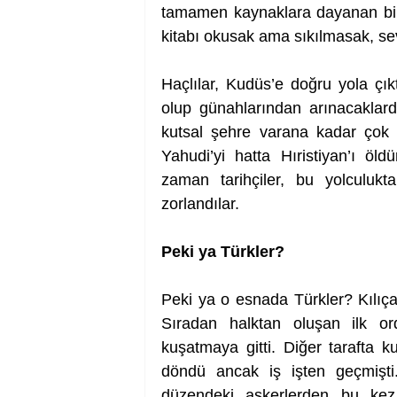
tamamen kaynaklara dayanan bir t
kitabı okusak ama sıkılmasak, sev
Haçlılar, Kudüs’e doğru yola çıkt
olup günahlarından arınacaklard
kutsal şehre varana kadar çok y
Yahudi’yi hatta Hıristiyan’ı öl
zaman tarihçiler, bu yolculukt
zorlandılar. 
Peki ya Türkler? 
Peki ya o esnada Türkler? Kılıçar
Sıradan halktan oluşan ilk or
kuşatmaya gitti. Diğer tarafta k
döndü ancak iş işten geçmişti.
düzendeki askerlerden bu kez 