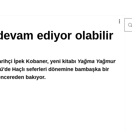
 devam ediyor olabilir
rihçi İpek Kobaner, yeni kitabı 
Yağma Yağmur 
tü
'de Haçlı seferleri dönemine bambaşka bir 
ncereden bakıyor. 