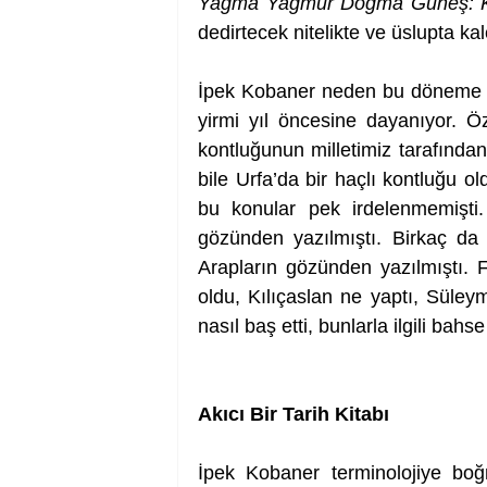
Yağma Yağmur Doğma Güneş: K
dedirtecek nitelikte ve üslupta ka
İpek Kobaner neden bu döneme ışı
yirmi yıl öncesine dayanıyor. Öze
kontluğunun milletimiz tarafında
bile Urfa’da bir haçlı kontluğu o
bu konular pek irdelenmemişti.
gözünden yazılmıştı. Birkaç da 
Arapların gözünden yazılmıştı. F
oldu, Kılıçaslan ne yaptı, Süley
Akıcı Bir Tarih Kitabı 
İpek Kobaner terminolojiye boğ