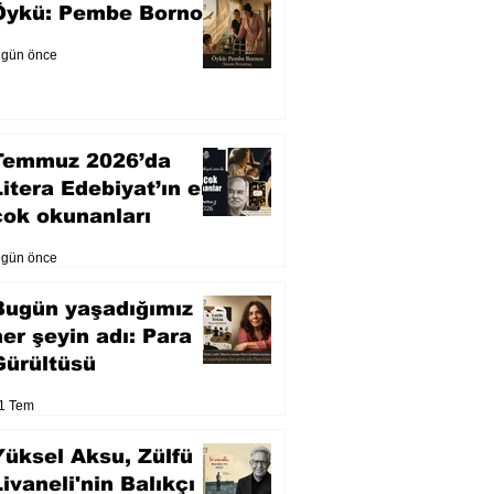
Öykü: Pembe Bornoz
 gün önce
Temmuz 2026’da
Litera Edebiyat’ın en
çok okunanları
 gün önce
Bugün yaşadığımız
her şeyin adı: Para
Gürültüsü
1 Tem
Yüksel Aksu, Zülfü
Livaneli'nin Balıkçı