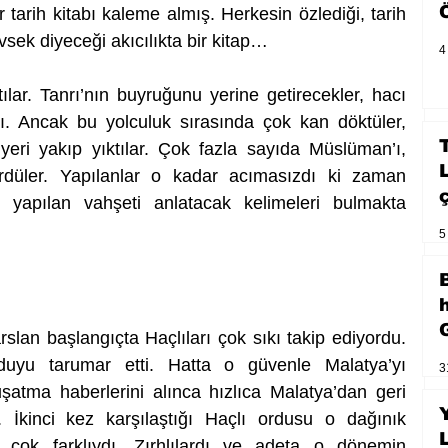
arih kitabı kaleme almış. Herkesin özlediği, tarih 
sek diyeceği akıcılıkta bir kitap… 
4
ılar. Tanrı’nın buyruğunu yerine getirecekler, hacı 
ı. Ancak bu yolculuk sırasında çok kan döktüler, 
eri yakıp yıktılar. Çok fazla sayıda Müslüman’ı, 
dürdüler. Yapılanlar o kadar acımasızdı ki zaman 
a yapılan vahşeti anlatacak kelimeleri bulmakta 
5
slan başlangıçta Haçlıları çok sıkı takip ediyordu. 
duyu tarumar etti. Hatta o güvenle Malatya’yı 
3
uşatma haberlerini alınca hızlıca Malatya’dan geri 
 İkinci kez karşılaştığı Haçlı ordusu o dağınık 
çok farklıydı. Zırhlılardı ve adeta o dönemin 