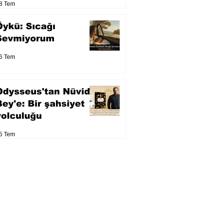
8 Tem
Öykü: Sıcağı
Sevmiyorum
6 Tem
Odysseus'tan Nüvid
Bey'e: Bir şahsiyet
yolculuğu
5 Tem