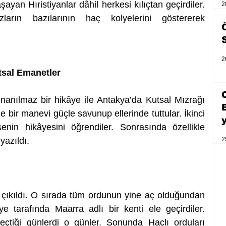
şayan Hıristiyanlar dâhil herkesi kılıçtan geçirdiler. 
2
ların bazılarının haç kolyelerini göstererek 
2
tsal Emanetler 
inanılmaz bir hikâye ile Antakya’da Kutsal Mızrağı 
e bir manevi güçle savunup ellerinde tuttular. İkinci 
nin hikâyesini öğrendiler. Sonrasında özellikle 
yazıldı. 
2
çıkıldı. O sırada tüm ordunun yine aç olduğundan 
 tarafında Maarra adlı bir kenti ele geçirdiler. 
eçtiği günlerdi o günler. Sonunda Haçlı orduları 