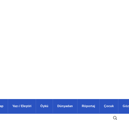
tap
Yazı / Eleştiri
Öykü
Dünyadan
Röportaj
Çocuk
Göz