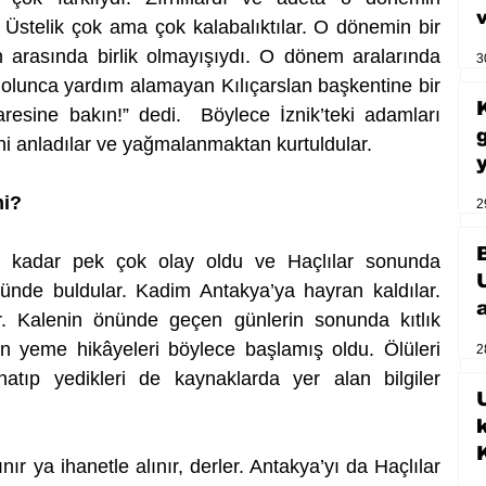
. Üstelik çok ama çok kalabalıktılar. O dönemin bir 
n arasında birlik olmayışıydı. O dönem aralarında 
3
 olunca yardım alamayan Kılıçarslan başkentine bir 
esine bakın!” dedi.  Böylece İznik’teki adamları 
ini anladılar ve yağmalanmaktan kurtuldular. 
i? 
2
ine kadar pek çok olay oldu ve Haçlılar sonunda 
nünde buldular. Kadim Antakya’ya hayran kaldılar. 
. Kalenin önünde geçen günlerin sonunda kıtlık 
san yeme hikâyeleri böylece başlamış oldu. Ölüleri 
2
tıp yedikleri de kaynaklarda yer alan bilgiler 
U
ır ya ihanetle alınır, derler. Antakya’yı da Haçlılar 