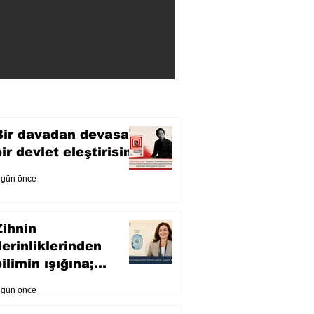
Bir davadan devasa
bir devlet eleştirisine
 gün önce
Zihnin
derinliklerinden
ilimin ışığına;
İnsanlık Karnesi
 gün önce