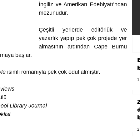
İngiliz ve Amerikan Edebiyatı’ndan 
mezunudur.
Çeşitli yerlerde editörlük ve 
yazarlık yapıp pek çok projede yer 
almasının ardından Cape Burnu 
pmaya başlar.
yle
 isimli romanıyla pek çok ödül almıştır.
1
eviews
ülü
ool Library Journal
klist
b
2