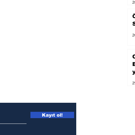
2
2
2
Kayıt ol!