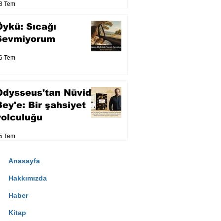
8 Tem
Öykü: Sıcağı
Sevmiyorum
6 Tem
Odysseus'tan Nüvid
Bey'e: Bir şahsiyet
yolculuğu
5 Tem
Anasayfa
Hakkımızda
Haber
Kitap