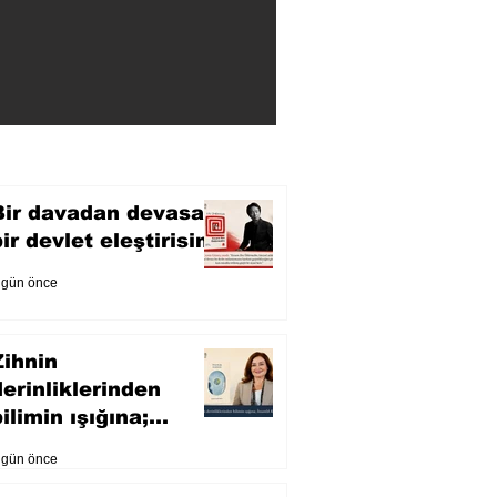
Bir davadan devasa
bir devlet eleştirisine
 gün önce
Zihnin
derinliklerinden
ilimin ışığına;
İnsanlık Karnesi
 gün önce