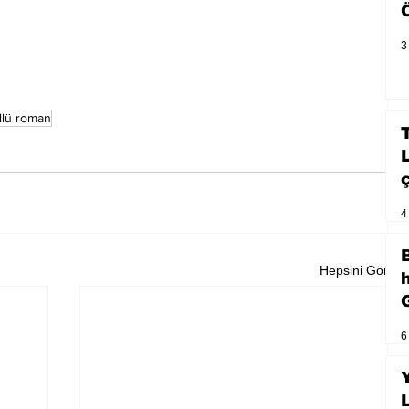
3
llü roman
4
Hepsini Gör
6