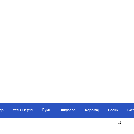
tap
Yazı / Eleştiri
Öykü
Dünyadan
Röportaj
Çocuk
Göz