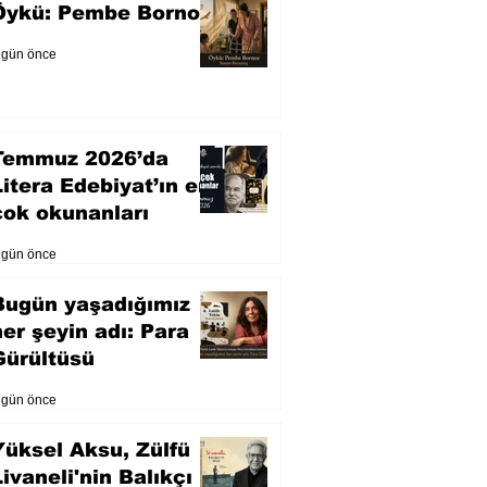
Öykü: Pembe Bornoz
 gün önce
Temmuz 2026’da
Litera Edebiyat’ın en
çok okunanları
 gün önce
Bugün yaşadığımız
her şeyin adı: Para
Gürültüsü
 gün önce
Yüksel Aksu, Zülfü
Livaneli'nin Balıkçı