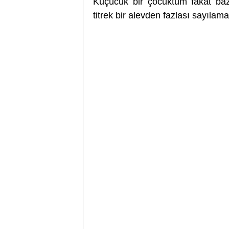
Küçücük bir çocuktum fakat baz
titrek bir alevden fazlası sayıla