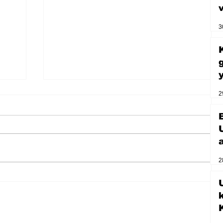
3
2
2
U
Zihnin derinliklerinden bilimin
ışığına; İnsanlık Karnesi