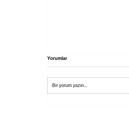
Yorumlar
Bir yorum yazın...
Bir davadan devasa bir devlet
eleştirisine