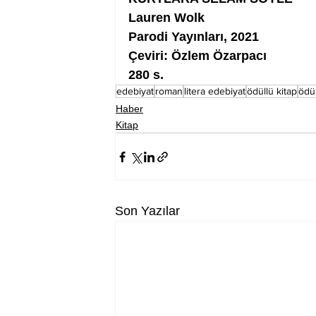
Lauren Wolk
Parodi Yayınları, 2021
Çeviri: Özlem Özarpacı
280 s.
edebiyat
roman
litera edebiyat
ödüllü kitap
ödü
Haber
Kitap
Son Yazılar