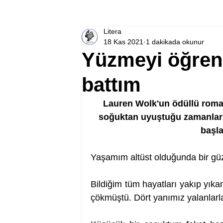
Litera
18 Kas 2021
1 dakikada okunur
Yüzmeyi öğren
battım
Lauren Wolk'un ödüllü roma
soğuktan uyuştuğu zamanları 
başla
Yaşamım altüst olduğunda bir güz
Bildiğim tüm hayatları yakıp yık
çökmüştü. Dört yanımız yalanlarla