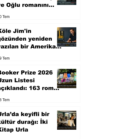
ve Oğlu romanını
sinemaya uyarlıyor
0 Tem
Köle Jim'in
gözünden yeniden
yazılan bir Amerikan
klasiği
9 Tem
Booker Prize 2026
Uzun Listesi
açıklandı: 163 roman
arasından seçilen 13
8 Tem
eser yarışacak
rla’da keyifli bir
kültür durağı: İki
Kitap Urla