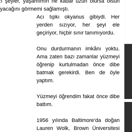
ı şeyler, yaşamımın ne kadar uzun olursa olsun 
mayacağını görmemi sağlamıştı.
Acı tıpkı okyanus gibiydi. Her 
yerden sızıyor, her şeyi ele 
geçiriyor, hiçbir sınır tanımıyordu.
Onu durdurmanın imkânı yoktu. 
Ama zaten bazı zamanlar yüzmeyi 
öğrenip kurtulmadan önce dibe 
batmak gerekirdi. Ben de öyle 
yaptım.
Yüzmeyi öğrendim fakat önce dibe 
battım.
1956 yılında Baltimore’da doğan 
Lauren Wolk, Brown Üniversitesi 