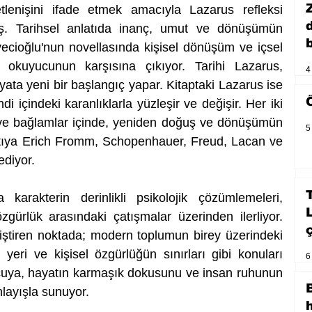
tlenişini ifade etmek amacıyla Lazarus refleksi 
miş. Tarihsel anlatıda inanç, umut ve dönüşümün 
b
cioğlu'nun novellasında kişisel dönüşüm ve içsel 
 okuyucunun karşısına çıkıyor. Tarihi Lazarus, 
4
yata yeni bir başlangıç yapar. Kitaptaki Lazarus ise 
di içindeki karanlıklarla yüzleşir ve değişir. Her iki 
 ve bağlamlar içinde, yeniden doğuş ve dönüşümün 
5
nlatıya Erich Fromm, Schopenhauer, Freud, Lacan ve 
ediyor.
arakterin derinlikli psikolojik çözümlemeleri, 
gürlük arasındaki çatışmalar üzerinden ilerliyor. 
siştiren noktada; modern toplumun birey üzerindeki 
i yeri ve kişisel özgürlüğün sınırları gibi konuları 
6
ucuya, hayatın karmaşık dokusunu ve insan ruhunun 
nlayışla sunuyor.