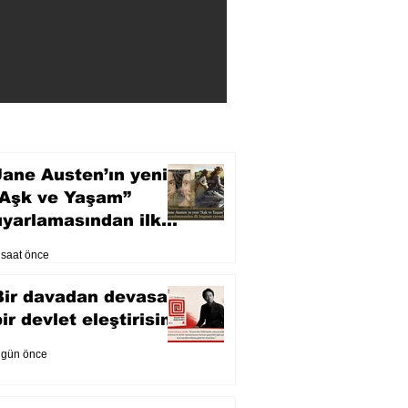
Jane Austen’ın yeni
“Aşk ve Yaşam”
uyarlamasından ilk
fragman yayında
 saat önce
Bir davadan devasa
bir devlet eleştirisine
 gün önce