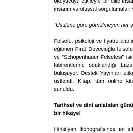
okuyucuyu etkileyici bir dille ins
insanın varoluşsal sorgulamaları 
"Usulüne göre gömülmeyen her şe
Felsefe, psikoloji ve tiyatro alan
eğitmen Fırat Devecioğlu felsefe
ve “Schopenhauer Felsefesi” isim
labirentlerine odaklandığı Laz
buluşuyor. Destek Yayınları etik
üstlendi. Kitap, tüm online kit
sunuldu. 
Tarihsel ve dini anlatıdan gü
bir hikâye!
Hıristiyan ikonografisinde en sı