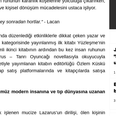
an ruhunun karanlık köşelerine yolculuğa çıkarırken, 
ve kişisel dönüşüm mücadelesini ustaca işliyor.
y sonradan hortlar."
 - Lacan
ında düzenlediği etkinliklerle dikkat çeken yazar ve 
 kategorisinde yayınlanmış ilk kitabı Yüzleşme’nin 
li ikinci kitabının ardından bu kez insan ruhunun 
arus – Tanrı Oyuncağı novellasıyla okuyucuyla 
etiyle yayımlanan kitabın editörlüğü Özlem Küskü 
ap satış platformalarında ve kitapçılarda satışa 
1
nümüz modern insanına ve tıp dünyasına uzanan 
3
k işlenen mucize Lazarus’un dirilişi, ölen kişinin 