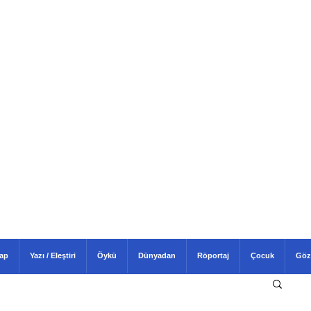
tap
Yazı / Eleştiri
Öykü
Dünyadan
Röportaj
Çocuk
Göz