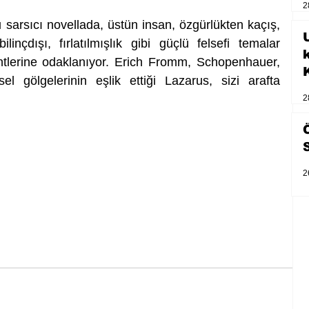
2
 sarsıcı novellada, üstün insan, özgürlükten kaçış, 
U
inçdışı, fırlatılmışlık gibi güçlü felsefi temalar 
ntlerine odaklanıyor. Erich Fromm, Schopenhauer, 
 gölgelerinin eşlik ettiği Lazarus, sizi arafta 
2
2