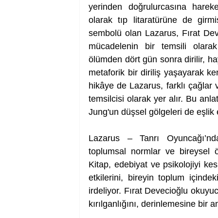
yerinden doğrulurcasına hareke
olarak tıp litaratürüne de gir
sembolü olan Lazarus, Fırat Deve
mücadelenin bir temsili olarak
ölümden dört gün sonra dirilir, ha
metaforik bir diriliş yaşayarak ken
hikâye de Lazarus, farklı çağlar
temsilcisi olarak yer alır. Bu a
Jung'un düşsel gölgeleri de eşlik 
Lazarus – Tanrı Oyuncağı’nda k
toplumsal normlar ve bireysel öz
Kitap, edebiyat ve psikolojiyi ke
etkilerini, bireyin toplum içindek
irdeliyor. Fırat Devecioğlu okuy
kırılganlığını, derinlemesine bir a