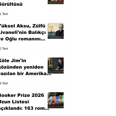
Gürültüsü
1 Tem
Yüksel Aksu, Zülfü
Livaneli'nin Balıkçı
ve Oğlu romanını
sinemaya uyarlıyor
0 Tem
Köle Jim'in
gözünden yeniden
yazılan bir Amerikan
klasiği
9 Tem
Booker Prize 2026
Uzun Listesi
açıklandı: 163 roman
arasından seçilen 13