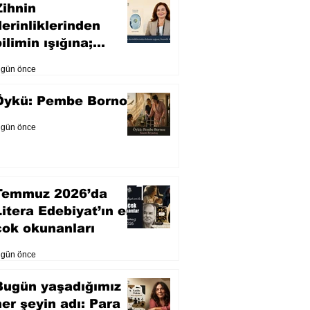
Zihnin
derinliklerinden
ilimin ışığına;
İnsanlık Karnesi
 gün önce
Öykü: Pembe Bornoz
 gün önce
Temmuz 2026’da
Litera Edebiyat’ın en
çok okunanları
 gün önce
Bugün yaşadığımız
her şeyin adı: Para