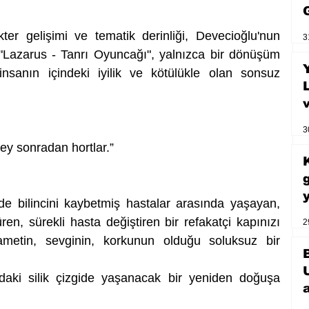
er gelişimi ve tematik derinliği, Devecioğlu'nun 
3
 "Lazarus - Tanrı Oyuncağı", yalnızca bir dönüşüm 
nsanın içindeki iyilik ve kötülükle olan sonsuz 
3
y sonradan hortlar.”
e bilincini kaybetmiş hastalar arasında yaşayan, 
üren, sürekli hasta değiştiren bir refakatçi kapınızı 
2
hametin, sevginin, korkunun olduğu soluksuz bir 
daki silik çizgide yaşanacak bir yeniden doğuşa 