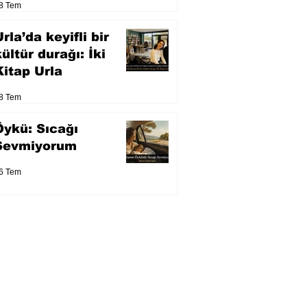
8 Tem
eser yarışacak
rla’da keyifli bir
kültür durağı: İki
Kitap Urla
8 Tem
Öykü: Sıcağı
Sevmiyorum
6 Tem