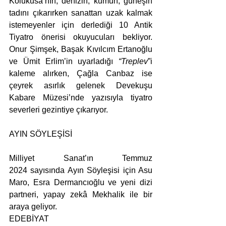
Kolukusa’nın, denizin, kumun, güneşin 
tadını çıkarırken sanattan uzak kalmak 
istemeyenler için derlediği 10 Antik 
Tiyatro önerisi okuyucuları bekliyor. 
Onur Şimşek, Başak Kıvılcım Ertanoğlu 
ve Ümit Erlim’in uyarladığı 
“Treplev
”i 
kaleme alırken, Çağla Canbaz ise 
çeyrek asırlık gelenek Devekuşu 
Kabare Müzesi’nde yazısıyla tiyatro 
severleri gezintiye çıkarıyor. 
AYIN SÖYLEŞİSİ
Milliyet Sanat’ın Temmuz 
2024 sayısında Ayın Söyleşisi için Asu 
Maro, Esra Dermancıoğlu ve yeni dizi 
partneri, yapay zekâ Mekhalik ile bir 
araya geliyor.
EDEBİYAT