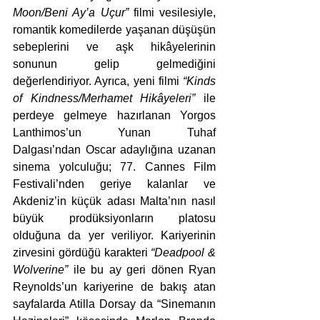
Moon/Beni Ay’a Uçur”
 filmi vesilesiyle, 
romantik komedilerde yaşanan düşüşün 
sebeplerini ve aşk hikâyelerinin 
sonunun gelip gelmediğini 
değerlendiriyor. Ayrıca, yeni filmi 
“Kinds 
of Kindness/Merhamet Hikâyeleri”
 ile 
perdeye gelmeye hazırlanan Yorgos 
Lanthimos’un Yunan Tuhaf 
Dalgası’ndan Oscar adaylığına uzanan 
sinema yolculuğu; 77. Cannes Film 
Festivali’nden geriye kalanlar ve 
Akdeniz’in küçük adası Malta’nın nasıl 
büyük prodüksiyonların platosu 
olduğuna da yer veriliyor. Kariyerinin 
zirvesini gördüğü karakteri 
“Deadpool & 
Wolverine”
 ile bu ay geri dönen Ryan 
Reynolds’un kariyerine de bakış atan 
sayfalarda Atilla Dorsay da “Sinemanın 