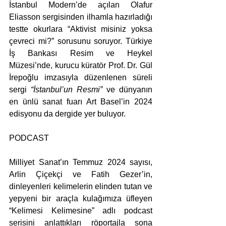
İstanbul Modern’de açılan Olafur 
Eliasson sergisinden ilhamla hazırladığı 
testte okurlara “Aktivist misiniz yoksa 
çevreci mi?” sorusunu soruyor. Türkiye 
İş Bankası Resim ve Heykel 
Müzesi’nde, kurucu küratör Prof. Dr. Gül 
İrepoğlu imzasıyla düzenlenen süreli 
sergi 
“İstanbul’un Resmi”
 ve dünyanın 
en ünlü sanat fuarı Art Basel’in 2024 
edisyonu da dergide yer buluyor.
PODCAST
Milliyet Sanat’ın Temmuz 2024 sayısı, 
Arlin Çiçekçi ve Fatih Gezer’in, 
dinleyenleri kelimelerin elinden tutan ve 
yepyeni bir araçla kulağımıza üfleyen 
“Kelimesi Kelimesine” adlı podcast 
serisini anlattıkları röportajla sona 