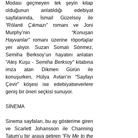
Modası geçmeyen tek şeyin kitap 
olduğunun anlatıldığı edebiyat 
sayfalarında, İsmail Güzelsoy ile 
“Rölanti Çıkmazı”
 romanı ve Joni 
Murphy’nin 
“Konuşan 
Hayvanlar”
 romanı üzerine röportajlar 
yer alıyor. Suzan Somalı Sönmez, 
Semiha Berksoy’un hayatını anlatan 
“Ateş Kuşu - Semiha Berksoy” 
kitabına 
imza atan Dikmen Gürün ile 
konuşurken, Hülya Avtan’ın “Sayfayı 
Çevir” köşesi ise edebiyatseverlere 
geniş bir öneri seçkisi sunuyor. 
SİNEMA
Sinema sayfaları, bu ay gösterime giren 
ve Scarlett Johansson ile Channing 
Tatum’u bir araya getiren 
“Fly Me to the 