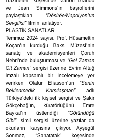
Hazineleri” köşesinde Marlon Brando 
ve Jean Simmons’ın başrollerini 
paylaştıkları 
“Désirée/Napolyon’un 
Sevgilisi”
 filmini anlatıyor.
PLASTİK SANATLAR
Temmuz 2024 sayısı, Prof. Hüsamettin 
Koçan’ın kurduğu Baksı Müzesi’nin 
sanatçı ve akademisyenleri Çoruh 
Nehri’nde buluşturması ve 
“Gel Zaman 
Git Zaman”
 sergisi üzerine Evrim Altuğ 
imzalı kapsamlı bir incelemeye yer 
verirken Olafur Eliasson’un 
“Senin 
Beklenmedik Karşılaşman”
 adlı 
Türkiye’deki ilk kişisel sergisi ve Şakir 
Gökçebağ’ın, küratörlüğünü Emre 
Baykal’ın üstlendiği 
“Göründüğü 
Gibi”
 isimli sergisi üzerine yazılar da 
okurların karşısına çıkıyor. Ayşegül 
Sönmez, “Sanatatak” köşesinde 