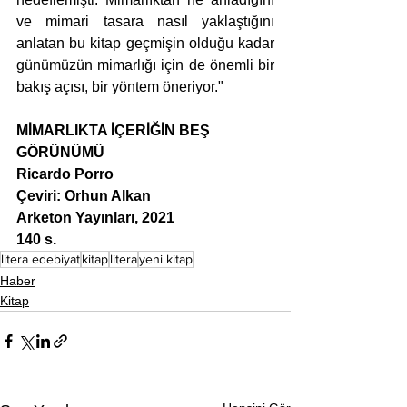
ve mimari tasara nasıl yaklaştığını 
anlatan bu kitap geçmişin olduğu kadar 
günümüzün mimarlığı için de önemli bir 
bakış açısı, bir yöntem öneriyor."
MİMARLIKTA İÇERİĞİN BEŞ 
GÖRÜNÜMÜ
Ricardo Porro
Çeviri: Orhun Alkan
Arketon Yayınları, 2021
140 s.
litera edebiyat
kitap
litera
yeni kitap
Haber
Kitap