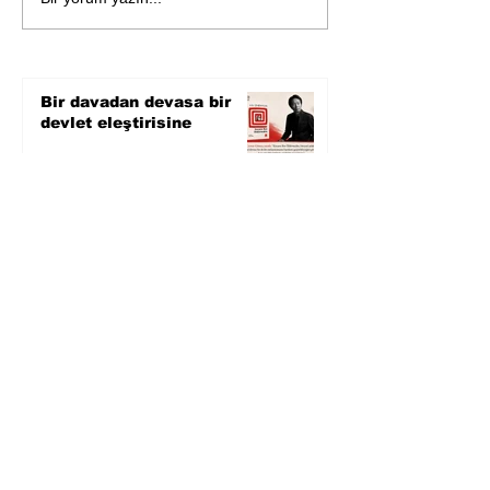
bilimin ışığına; İnsanlık
Karnesi
Bir davadan devasa bir
devlet eleştirisine
2 gün önce
Zihnin derinliklerinden
bilimin ışığına; İnsanlık
Karnesi
3 gün önce
Öykü: Pembe Bornoz
4 gün önce