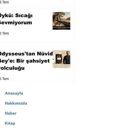
8 Tem
Öykü: Sıcağı
Sevmiyorum
6 Tem
Odysseus'tan Nüvid
Bey'e: Bir şahsiyet
yolculuğu
5 Tem
Anasayfa
Hakkımızda
Haber
Kitap