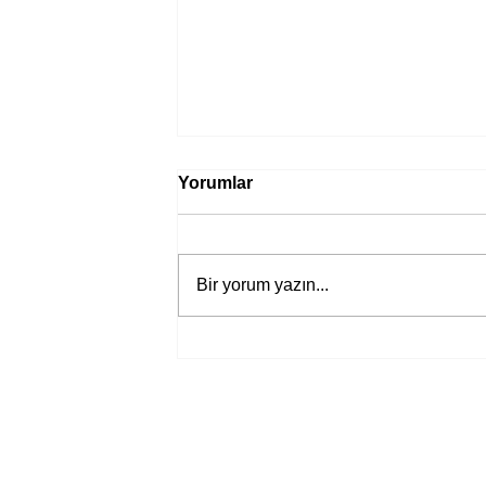
Yorumlar
Bir yorum yazın...
Bir davadan devasa bir devlet
eleştirisine