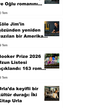
ve Oğlu romanını
sinemaya uyarlıyor
0 Tem
Köle Jim'in
gözünden yeniden
yazılan bir Amerikan
klasiği
9 Tem
Booker Prize 2026
Uzun Listesi
açıklandı: 163 roman
arasından seçilen 13
8 Tem
eser yarışacak
rla’da keyifli bir
kültür durağı: İki
Kitap Urla