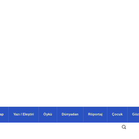
tap
Yazı / Eleştiri
Öykü
Dünyadan
Röportaj
Çocuk
Göz