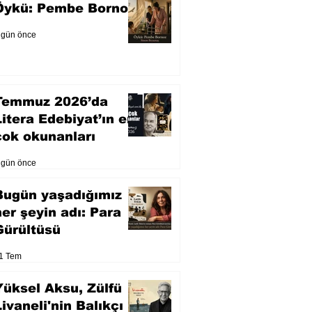
Öykü: Pembe Bornoz
 gün önce
Temmuz 2026’da
Litera Edebiyat’ın en
çok okunanları
 gün önce
Bugün yaşadığımız
her şeyin adı: Para
Gürültüsü
1 Tem
Yüksel Aksu, Zülfü
Livaneli'nin Balıkçı