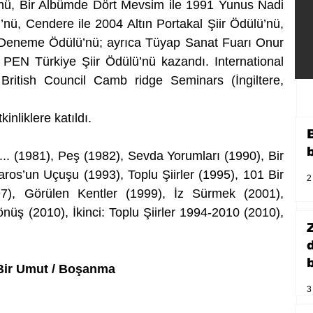
nü, Bir Albümde Dört Mevsim ile 1991 Yunus Nadi 
nü, Cendere ile 2004 Altın Portakal Şiir Ödülü’nü, 
Deneme Ödülü’nü; ayrıca Tüyap Sanat Fuarı Onur 
EN Türkiye Şiir Ödülü’nü kazandı. International 
ritish Council Camb ridge Seminars (İngiltere, 
inliklere katıldı.
er... (1981), Peş (1982), Sevda Yorumları (1990), Bir 
os’un Uçuşu (1993), Toplu Şiirler (1995), 101 Bir 
2
97), Görülen Kentler (1999), İz Sürmek (2001), 
üş (2010), İkinci: Toplu Şiirler 1994-2010 (2010), 
b
ir Umut / Boşanma
3