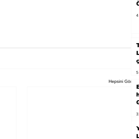
4
5
Hepsini Gör
3