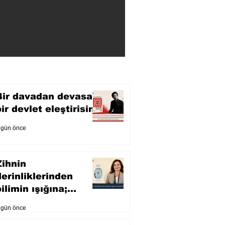
Bir davadan devasa
bir devlet eleştirisine
 gün önce
Zihnin
derinliklerinden
ilimin ışığına;
İnsanlık Karnesi
 gün önce