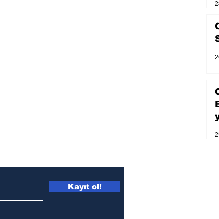
2
2
2
Kayıt ol!