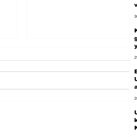
3
2
2
Zihnin derinliklerinden bilimin
U
ışığına; İnsanlık Karnesi