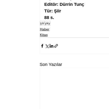
Editör: Dürrin Tunç
Tür: Şiir
88 s.
şiir
yky
Haber
Kitap
Son Yazılar