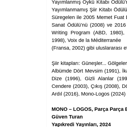
Yayımlanmış Öykü Kitabı Ödülü’
Yayımlanmamış Şiir Kitabı Ödülü’
Süregelen ile 2005 Memet Fuat 
Sanat Ödülü’nü (2008) ve 2016 P
Writing Program (ABD, 1980), B
1998), Voix de la Méditerranée
(Fransa, 2002) gibi uluslararası etk
Şiir kitapları: Güneşler... Gölgel
Albümde Dört Mevsim (1991), İkar
Dize (1996), Gizli Alanlar (19
Cendere (2003), Çıkış (2008), Dön
Ardıl (2016), Mono-Logos (2024)
MONO – LOGOS, Parça Parça B
Güven Turan
Yapıkredi Yayınları, 2024