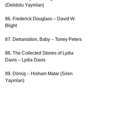
(Delidolu Yayınları)
86. Frederick Douglass – David W. 
Blight
87. Detransition, Baby – Torrey Peters
88. The Collected Stories of Lydia 
Davis – Lydia Davis
89. Dönüş – Hisham Matar (Siren 
Yayınları)
90. Sempatizan – Viet Thanh Nguyen 
(Kafka Kitap)
91. İnsan Lekesi – Philip Roth (Yapı 
Kredi Yayınları)