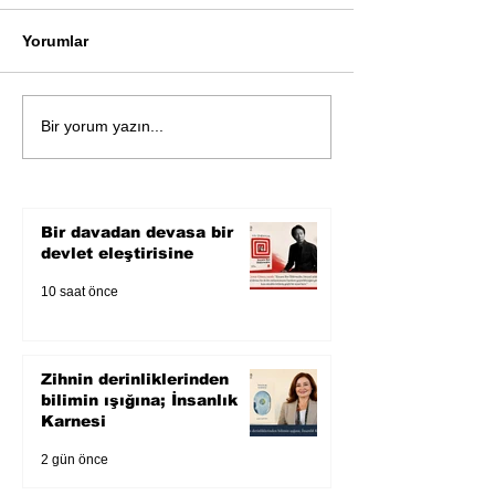
Yorumlar
Öykü: Pembe B
Zihnin derinliklerinden
Bir yorum yazın...
bilimin ışığına; İnsanlık
Karnesi
Bir davadan devasa bir
devlet eleştirisine
10 saat önce
Zihnin derinliklerinden
bilimin ışığına; İnsanlık
Karnesi
2 gün önce