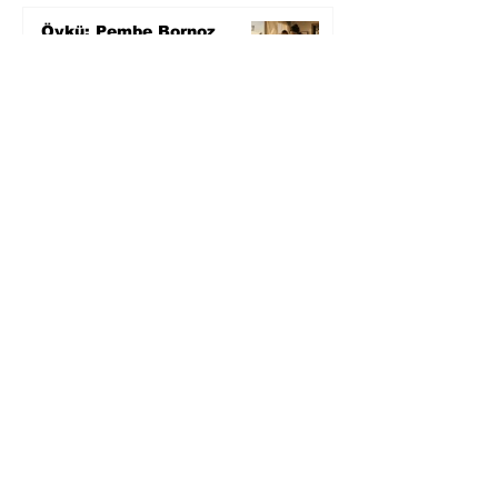
Öykü: Pembe Bornoz
3 gün önce
Temmuz 2026’da Litera
Edebiyat’ın en çok
okunanları
4 gün önce
Bugün yaşadığımız her
şeyin adı: Para Gürültüsü
5 gün önce
Yüksel Aksu, Zülfü
Livaneli'nin Balıkçı ve