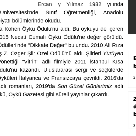
Ercan y Yılmaz 
1982 yılında 
versitesi'nde Sınıf Öğretmenliği, Anadolu 
biyatı bölümlerinde okudu.
"Beyazı Kirli" öyküsüyle 2009 Gila Kohen Öykü Ödülü'nü aldı. Bu öyküyü de içeren 
2015 Necati Cumalı Öykü Ödülü'ne değer görüldü. 
ülleri'nde "Dikkate Değer" bulundu. 2010 Ali Rıza 
Z. Özger Şiir Özel Ödülü'nü aldı. Şiirleri 
Yürüyen 
önettiği "Vitrin" adlı filmiyle 2011 İstanbul Kısa 
̈lü'nü kazandı. Uluslararası sergi ve seçkilerde 
görsel şiir çalışmaları yer aldı. Öyküleri İtalyanca ve Fransızcaya çevrildi. 2016'da 
2
adlı romanları, 2019'da 
Son Güzel Günlerimiz
 adlı 
ü, Öykü Gazetesi gibi süreli yayınlar çıkardı.
b
3