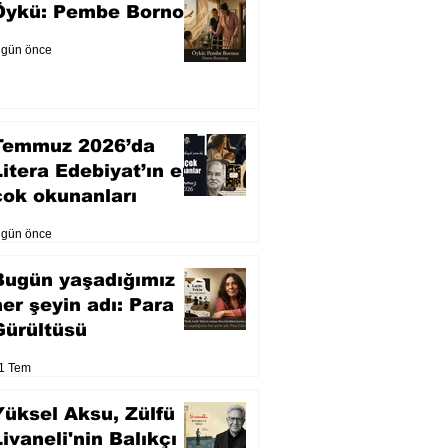
Öykü: Pembe Bornoz
 gün önce
Temmuz 2026’da
Litera Edebiyat’ın en
çok okunanları
 gün önce
Bugün yaşadığımız
her şeyin adı: Para
Gürültüsü
1 Tem
Yüksel Aksu, Zülfü
Livaneli'nin Balıkçı