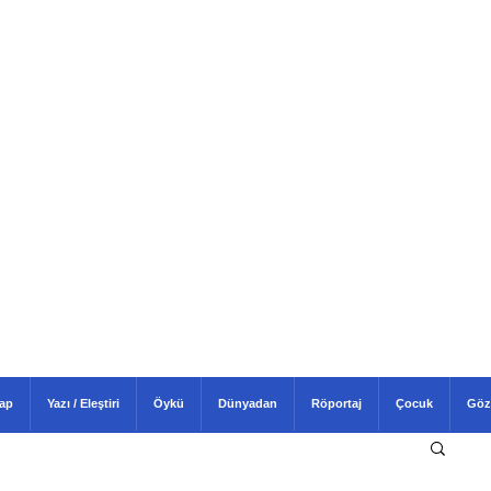
tap
Yazı / Eleştiri
Öykü
Dünyadan
Röportaj
Çocuk
Göz