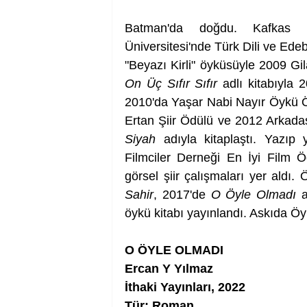
Batman'da doğdu. Kafkas Üni
Üniversitesi'nde Türk Dili ve Ede
On Üç Sıfır Sıfır
 adlı kitabıyla 
2010'da Yaşar Nabi Nayır Öykü Öd
Ertan Şiir Ödülü ve 2012 Arkadaş 
Siyah
 adıyla kitaplaştı. Yazıp y
Filmciler Derneği En İyi Film Ödu
Sahir
, 2017'de 
O Öyle Olmadı
 
öykü kitabı yayınlandı. Askıda Öyk
O ÖYLE OLMADI
Ercan Y Yılmaz
İthaki Yayınları, 2022
Tür: Roman