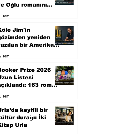
ve Oğlu romanını
sinemaya uyarlıyor
0 Tem
Köle Jim'in
gözünden yeniden
yazılan bir Amerikan
klasiği
9 Tem
Booker Prize 2026
Uzun Listesi
açıklandı: 163 roman
arasından seçilen 13
8 Tem
eser yarışacak
rla’da keyifli bir
kültür durağı: İki
Kitap Urla