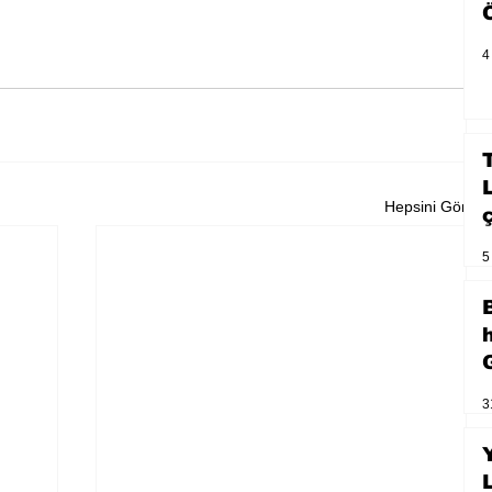
4
Hepsini Gör
5
3