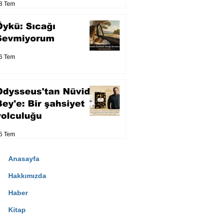
8 Tem
Öykü: Sıcağı
Sevmiyorum
6 Tem
Odysseus'tan Nüvid
Bey'e: Bir şahsiyet
yolculuğu
5 Tem
Anasayfa
Hakkımızda
Haber
Kitap