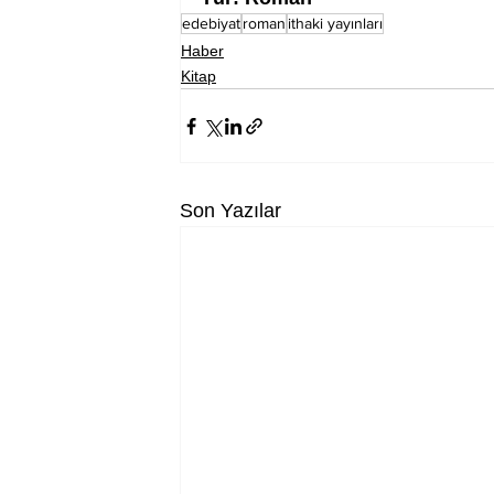
edebiyat
roman
ithaki yayınları
Haber
Kitap
Son Yazılar