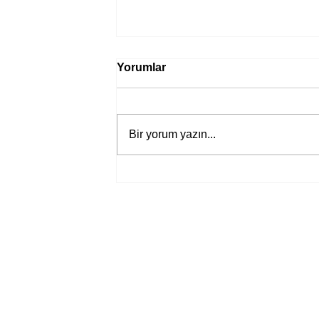
Yorumlar
Bir yorum yazın...
Bir davadan devasa bir devlet
eleştirisine