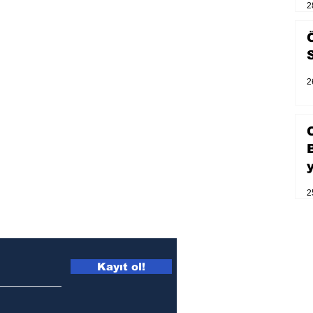
2
2
2
Kayıt ol!