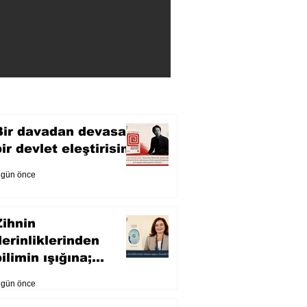
Bir davadan devasa
bir devlet eleştirisine
 gün önce
Zihnin
derinliklerinden
ilimin ışığına;
İnsanlık Karnesi
 gün önce