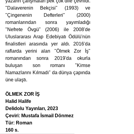
yazarın çalışmaları pek çok dile çevrildi. 
"Dalaverenin Bekçisi" (1993) ve 
"Çingenenin Defterleri" (2000) 
romanlarından sonra yayımladığı 
"Nefrete Övgü" (2006) ile 2008'de 
Uluslararası Arap Edebiyatı Ödülü'nün 
finalistleri arasında yer aldı. 2016'da 
raflarda yerini alan "Ölmek Zor İş" 
romanından sonra 2019'da okurla 
buluşan son romanı "Kimse 
Namazlarını Kılmadı" da dünya çapında 
üne ulaştı.
ÖLMEK ZOR İŞ
Halid Halife
Delidolu Yayınları, 2023
Çeviri: Mustafa İsmail Dönmez
Tür: Roman
160 s.