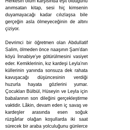
Herkesin ölüm karşısında eşit olduğunu 
anımsatan kitap, sesi hiç kimsenin 
duyamayacağı kadar cılızlaşsa bile 
gerçeğin asla ölmeyeceğinin de altını 
çiziyor.
Devrimci bir öğretmen olan Abdullatif 
Salim, ölmeden önce naaşının Şam'dan 
köyü İnnabiye'ye götürülmesini vasiyet 
eder. Kemiklerinin, kız kardeşi Leyla'nın 
küllerinin yanında sonsuza dek rahata 
kavuşacağı düşüncesinin verdiği 
huzurla hayata gözlerini yumar. 
Çocukları Bülbül, Hüseyin ve Leyla için 
babalarının son dileğini gerçekleştirme 
vaktidir. Lâkin, devam eden iç savaş ve 
kardeşler arasında esen soğuk 
rüzgârlar olağan koşullarda iki saat 
sürecek bir araba yolculuğunu günlerce 