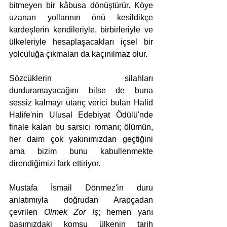
bitmeyen bir kâbusa dönüştürür. Köye 
uzanan yollarının önü kesildikçe 
kardeşlerin kendileriyle, birbirleriyle ve 
ülkeleriyle hesaplaşacakları içsel bir 
yolculuğa çıkmaları da kaçınılmaz olur. 
Sözcüklerin silahları 
durduramayacağını bilse de buna 
sessiz kalmayı utanç verici bulan Halid 
Halife'nin Ulusal Edebiyat Ödülü'nde 
finale kalan bu sarsıcı romanı; ölümün, 
her daim çok yakınımızdan geçtiğini 
ama bizim bunu kabullenmekte 
direndiğimizi fark ettiriyor.  
Mustafa İsmail Dönmez'in duru 
anlatımıyla doğrudan Arapçadan 
çevrilen 
Ölmek Zor İş
; hemen yanı 
başımızdaki komşu ülkenin tarih 