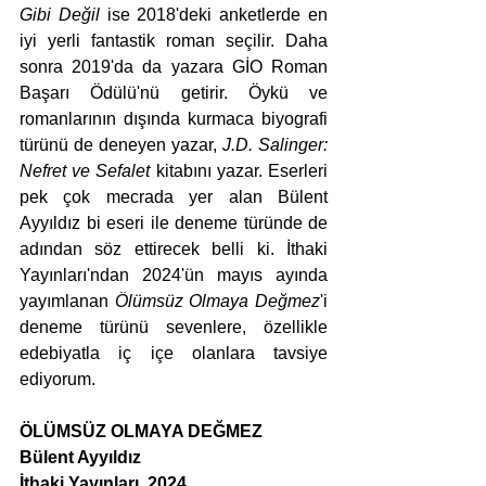
Gibi Değil
 ise 2018'deki anketlerde en 
iyi yerli fantastik roman seçilir. Daha 
sonra 2019'da da yazara GİO Roman 
Başarı Ödülü'nü getirir. Öykü ve 
romanlarının dışında kurmaca biyografi 
türünü de deneyen yazar, 
J.D. Salinger: 
Nefret ve Sefalet 
kitabını yazar. Eserleri 
pek çok mecrada yer alan Bülent 
Ayyıldız bi eseri ile deneme türünde de 
adından söz ettirecek belli ki. İthaki 
Yayınları'ndan 2024'ün mayıs ayında 
yayımlanan 
Ölümsüz Olmaya Değmez
'i 
deneme türünü sevenlere, özellikle 
edebiyatla iç içe olanlara tavsiye 
ediyorum.
ÖLÜMSÜZ OLMAYA DEĞMEZ
Bülent Ayyıldız
İthaki Yayınları, 2024