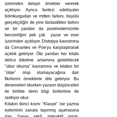
üzerinden detaylı örnekler vererek 
açıklıyor. Ayrıca fantezi edebiyatın 
bilimkurgudan ve mitten farkını, büyülü 
gerçekçiliğin de yine fantastikten farkını 
ve bir yandan da postmodernizmle 
benzerliğini pek çok  yazar ve eser 
üzerinden açıklıyor. Distopya kavramına 
da Cervantes ve Poe'yu karşılaştırarak 
açıklık getiriyor. Öte yandan her kitabı 
delice tüketme anlamına gelebilecek 
"obur okuma" kavramına ve kitabın bir 
"obje" olup olamayacağına dair 
fikirlerini örneklerle dile getiriyor. Bu 
denemeleri okurken yazarın düşünceleri 
ile birlikte derin bilgi birikimine de 
rastlıyor okur.
Kitabın ikinci kısmı "Klavye" ise yazma 
eyleminin sanala taşınmış aşamasına 
dair. Yapay zekâ, interaktif anlatı, 