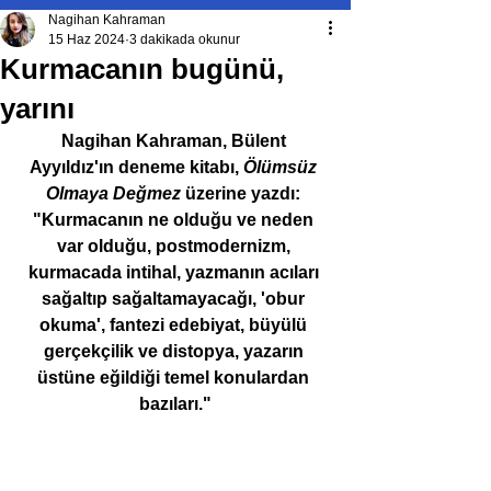
Nagihan Kahraman
15 Haz 2024
3 dakikada okunur
Kurmacanın bugünü,
yarını
Nagihan Kahraman, Bülent 
Ayyıldız'ın deneme kitabı, 
Ölümsüz 
Olmaya Değmez 
üzerine yazdı: 
"Kurmacanın ne olduğu ve neden 
var olduğu, postmodernizm, 
kurmacada intihal, yazmanın acıları 
sağaltıp sağaltamayacağı, 'obur 
okuma', fantezi edebiyat, büyülü 
gerçekçilik ve distopya, yazarın 
üstüne eğildiği temel konulardan 
bazıları."