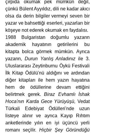
çırpıda okumak pek mümkün değil, 
çünkü Bülent Ayyıldız, dili ne kadar akıcı 
olsa da derin bilgiler vermeyi seven bir 
yazar ve bahsettiği eserleri, yazarları bir 
köşeye not ederek okumak en faydalısı.
1988 Bulgaristan doğumlu yazarın 
akademik hayatının getirilerini bu 
kitapta bolca görmek mümkün. Ayrıca 
yazarın, 
Durun Yanlış Anladınız
 ile 3. 
Uluslararası Zeytinburnu Öykü Festivali 
İlk Kitap Ödülü'nü aldığını ve ardından 
diğer kitapları ile hem yazın hayatına 
hem de ödüllerine devam ettiğini 
belirtmek gerek. 
Biraz Evhamlı İshak 
Hoca'nın Karda Gece Yürüyüşü, 
Vedat 
Türkali Edebiyat Ödülleri'nde uzun 
listeye alınır ve ayrıca Kayıp Rıhtım 
anketlerinde yılın en iyi üçüncü yerli 
romanı seçilir. 
Hiçbir Şey Göründüğü 