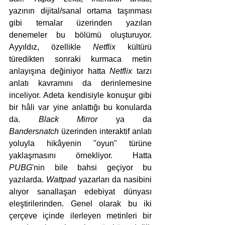
yazının dijital/sanal ortama taşınması 
gibi temalar üzerinden yazılan 
denemeler bu bölümü oluşturuyor. 
Ayyıldız, özellikle 
Netflix
 kültürü 
türedikten sonraki kurmaca metin 
anlayışına değiniyor hatta 
Netflix
 tarzı 
anlatı kavramını da derinlemesine 
inceliyor. Adeta kendisiyle konuşur gibi 
bir hâli var yine anlattığı bu konularda 
da. 
Black Mirror
 ya da 
Bandersnatch
 üzerinden interaktif anlatı 
yoluyla hikâyenin "oyun" türüne 
yaklaşmasını örnekliyor. Hatta 
PUBG
'nin bile bahsi geçiyor bu 
yazılarda. 
Wattpad 
yazarları da nasibini 
alıyor sanallaşan edebiyat dünyası 
eleştirilerinden. Genel olarak bu iki 
çerçeve içinde ilerleyen metinleri bir 