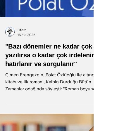
Litera
16 Eki 2025
"Bazı dönemler ne kadar çok
yazılırsa o kadar çok irdelenir,
hatırlanır ve sorgulanır"
Çimen Erengezgin, Polat Özlüoğlu ile altıncı
kitabı ve ilk romanı, Kalbin Durduğu Bütün
Zamanlar odağında söyleşti: "Roman boyunca
bir kadına odaklanıyoruz, Meşhur’a.