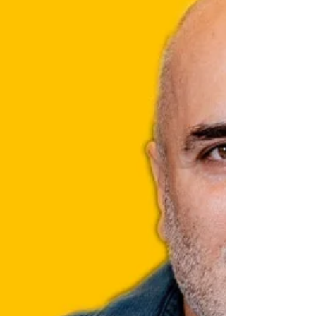
yolu, yalnızca bedensel yaraları değil;
zihindeki zehirli sesleri susturmayı da
gerektirir." İnsan doğduğu yerin uzantısıdır.
Toprağı kaderini, emeği şansını, insanları
yalnızlığını biçimlendirir. Özellikle Anadolu'da
geleceği şekillendiren etkenlerin yalnızca