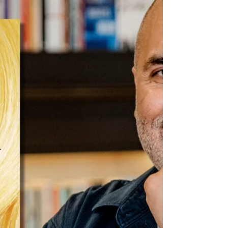
Yaşanmamış bir hayatın izinden gidiyoruz.
Onun yaralarını, kayıplarını, yaslarını,
korkularını, tereddütlerini, suskunluğunu takip
ediyoruz. Yeryüzünden kendini soyutlayan,
dışlayan bir kadının tutunma hikayesini
okuyoruz." Öyküleriyle tanıdığımız, Annem,
Kovboylar ve Sarhoş Atlar öykü kitabı ile pek
çok ödüle