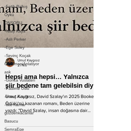
-Fatih Balkış
Öykü
ONSORU
-Nilay Kaya
-Aslı Perker
-Ege Soley
-Sevinç Koçak
CevirmeniAnlatiyor
Umut Kaygısız
ask
21 Nis
-Gonca Vuslateri
Hepsi ama hepsi… Yalnızca
-Fadime Uslu
şiir bedene tam gelebilsin diye
-İnanç Avadit
-İlke Kamar
Umut Kaygısız, David Szalay'ın 2025 Booker
gozdenkacanlar
Ödülü'nü kazanan romanı, Beden üzerine
yazdı: "David Szalay, insan doğasına dair
Basucu
derin izler bırakan bu romanında, dile
SemraEge