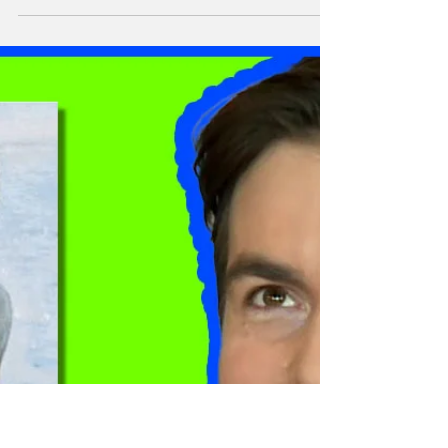
Nagihan Kahraman
4 Kas 2024
Kolombiya'nın silüeti
Nagihan Kahraman, Ingrid Rojas Contreras’ın
Esrik Ağacın Meyvesi kitabı üzerine yazdı:
"Kitabın sonundaki notta belirttiği üzere
roman...