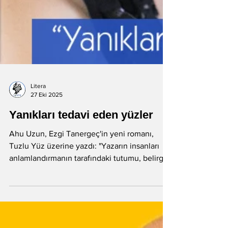
Litera
27 Eki 2025
Yanıkları tedavi eden yüzler
Ahu Uzun, Ezgi Tanergeç'in yeni romanı,
Tuzlu Yüz üzerine yazdı: "Yazarın insanları
anlamlandırmanın tarafındaki tutumu, belirgin
şekilde ikincil cinsiyet bağlamına gönderme
yapıyor. Çünkü tuz yanıklarını tedavi etmenin