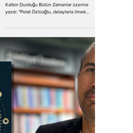
Dar zamanlarda, dar
mekânlarda genişleyen,
büyüyen bir roman
Kahraman Çayırlı, Polat Özlüoğlu'nun romanı,
Kalbin Durduğu Bütün Zamanlar üzerine
yazdı: "Polat Özlüoğlu, detaylarla ilmek
ilmek...