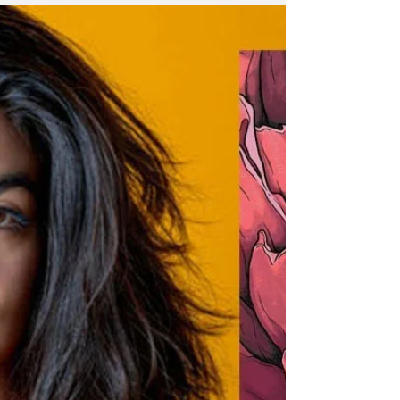
Litera
12 Kas 2024
"Erkeklerin kötülüğü gücünü
sistemden alıyor"
Ayşegül Şahin, Sibel K. Türker ile yeni
romanı, Cennette Gibiyim üzerine söyleşti.
Sibel K. Türker’in yeni romanı Cennette
Gibiyim ,...