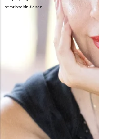
semrinsahin-flanoz