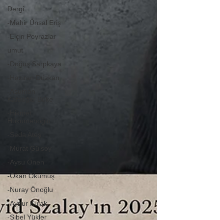
Dergi
-Mahir Ünsal Eriş
-Elçin Poyrazlar
umut
-Doğuş Sarpkaya
-Haziran Düzkan
-Asuman
Kafaoğlu-Büke
-Hikmet
Hükümenoğlu
-Seda Ateş
-Murat Gülsoy
-Aysu Önen
-Okan Okumuş
-Nuray Önoğlu
-Aynur Kulak
-Sibel Yükler