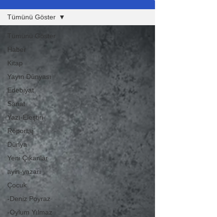
Tümünü Göster
Tümünü Göster
Haber
Kitap
Yayın Dünyası
Edebiyat
Sanat
Yazı-Eleştiri
Röportaj
Dünya
Yeni Çıkanlar
ayin-yazari
Çocuk
-Deniz Poyraz
-Oylum Yılmaz