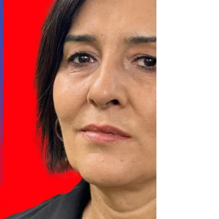
adlı öykü kitabı üzerine yazdı: " Gölgesiz
Matiz , sadece bugünün gürültüsüne değil...