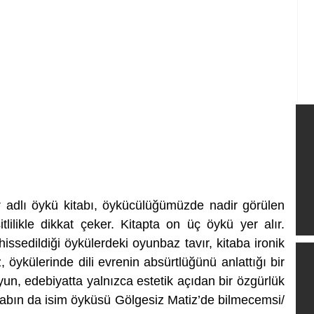
z
 adlı öykü kitabı, öykücülüğümüzde nadir görülen 
lilikle dikkat çeker. Kitapta on üç öykü yer alır. 
ssedildiği öykülerdeki oyunbaz tavır, kitaba ironik 
, öykülerinde dili evrenin absürtlüğünü anlattığı bir 
yun, edebiyatta yalnızca estetik açıdan bir özgürlük 
kitabın da isim öyküsü Gölgesiz Matiz’de bilmecemsi/ 