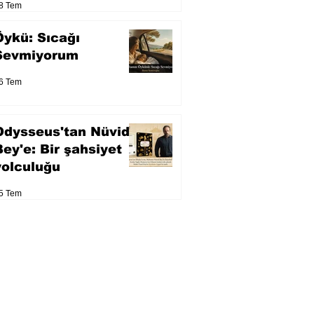
8 Tem
Öykü: Sıcağı
Sevmiyorum
6 Tem
Odysseus'tan Nüvid
Bey'e: Bir şahsiyet
yolculuğu
5 Tem