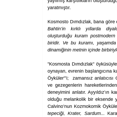
yayılmış karşıtlıkların oluşturduğ
yaratmıştır.
Kosmosto Dımdızlak, bana göre di
Bahtin’in kırklı yıllarda diyal
oluşturduğu kuram postmodern e
biridir. Ve bu kuramı, yaşamda b
dinamiğinin metnin içinde birbiriy
"Kosmosta Dımdızlak" öyküsüyle 
oynayan, evrenin başlangıcına ka
Öyküler"’i;  zamansız anlatıcısı 
ve gezegenlerin hareketlerinde
deneyimini anlatır. Ayyıldız’ın 
olduğu melankolik bir eksende y
Calvino’nun Kozmokomik Öyküler’i
tepeciği, Krater, Sardum... 
Kara