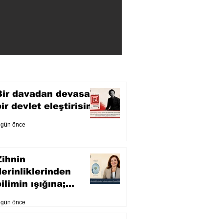
Bir davadan devasa
bir devlet eleştirisine
 gün önce
Zihnin
derinliklerinden
ilimin ışığına;
İnsanlık Karnesi
 gün önce