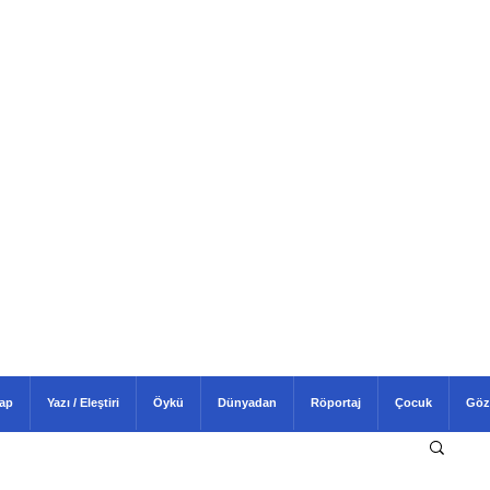
tap
Yazı / Eleştiri
Öykü
Dünyadan
Röportaj
Çocuk
Göz