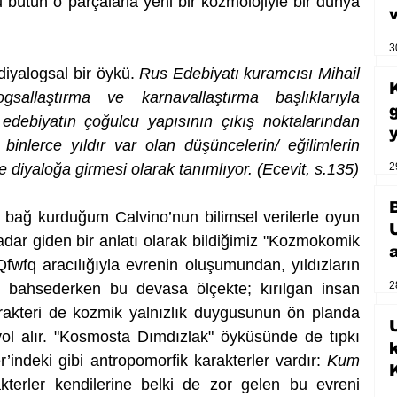
u bütün o parçalarla yeni bir kozmolojiyle bir dünya 
3
yalogsal bir öykü. 
Rus Edebiyatı kuramcısı Mihail 
ogsallaştırma ve karnavallaştırma başlıklarıyla 
debiyatın çoğulcu yapısının çıkış noktalarından 
inlerce yıldır var olan düşüncelerin/ eğilimlerin 
le diyaloğa girmesi olarak tanımlıyor. (Ecevit, s.135)
2
bağ kurduğum Calvino’nun bilimsel verilerle oyun 
dar giden bir anlatı olarak bildiğimiz "Kozmokomik 
Qfwfq aracılığıyla evrenin oluşumundan, yıldızların 
2
n bahsederken bu devasa ölçekte; kırılgan insan 
karakteri de kozmik yalnızlık duygusunun ön planda 
U
ol alır. "Kosmosta Dımdızlak" öyküsünde de tıpkı 
ndeki gibi antropomorfik karakterler vardır:
 Kum 
kterler kendilerine belki de zor gelen bu evreni 