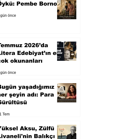
Öykü: Pembe Bornoz
 gün önce
Temmuz 2026’da
Litera Edebiyat’ın en
çok okunanları
 gün önce
Bugün yaşadığımız
her şeyin adı: Para
Gürültüsü
1 Tem
Yüksel Aksu, Zülfü
Livaneli'nin Balıkçı