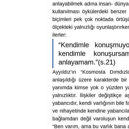
anlayabilmek adına insan- dünya i
kullanılması öykülerdeki benzer 
biçimleri pek çok noktada örtüşür
ölçekteki yalnızlığı oyunlaştırırk
ilerler:
“Kendimle konuşmuyor
kendimle konuşursa
anlayamam.”(s.21) 
Ayyıldız’ın “Kosmosta Dımdız
anlaşıldığı üzere karakterde bir y
yanımda kimse yok o yüzden yal
yalnızlıktır. İlişkiler değiştikçe a
yabancıdır, kendi varlığının bile f
ve nihayetinde kendine yabancılaş
bağlamdan değil varoluşun kend
“Ben varım, ama bu varlık bana ai