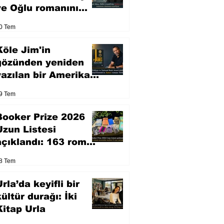
ve Oğlu romanını
sinemaya uyarlıyor
0 Tem
Köle Jim'in
gözünden yeniden
yazılan bir Amerikan
klasiği
9 Tem
Booker Prize 2026
Uzun Listesi
açıklandı: 163 roman
arasından seçilen 13
8 Tem
eser yarışacak
rla’da keyifli bir
kültür durağı: İki
Kitap Urla