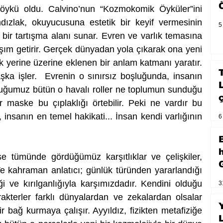
ykü oldu. Calvino’nun “Kozmokomik Öyküler”ini 
ızlak, okuyucusuna estetik bir keyif vermesinin 
5
bir tartışma alanı sunar. Evren ve varlık temasına 
aşım getirir. Gerçek dünyadan yola çıkarak ona yeni 
k yerine üzerine eklenen bir anlam katmanı yaratır. 
a işler.  Evrenin o sınırsız boşluğunda, insanın 
lduğumuz bütün o havalı roller ne toplumun sunduğu 
 maske bu çıplaklığı örtebilir. Peki ne vardır bu 
k, insanın en temel hakikati... İnsan kendi varlığının 
6
e tümünde gördüğümüz karşıtlıklar ve çelişkiler, 
 kahraman anlatıcı; günlük türünden yararlandığı 
iği ve kırılganlığıyla karşımızdadır. Kendini olduğu 
3
rakterler farklı dünyalardan ve zekalardan olsalar 
 bağ kurmaya çalışır. Ayyıldız, fizikten metafiziğe 