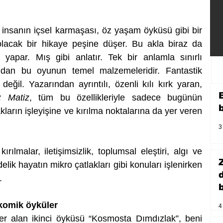
 insanın içsel karmaşası, öz yaşam öyküsü gibi bir 
lacak bir hikaye peşine düşer. Bu akla biraz da 
 yapar. Mış gibi anlatır. Tek bir anlamla sınırlı 
dan bu oyunun temel malzemeleridir. Fantastik 
eğil. Yazarından ayrıntılı, özenli kılı kırk yaran, 
z Matiz
, tüm bu özellikleriyle sadece bugünün 
ların işleyişine ve kırılma noktalarına da yer veren 
3
ılmalar, iletişimsizlik, toplumsal eleştiri, algı ve 
elik hayatın mikro çatlakları gibi konuları işlenirken 
. 
b
komik öyküler
4
er alan ikinci öyküsü “Kosmosta Dımdızlak”, beni 