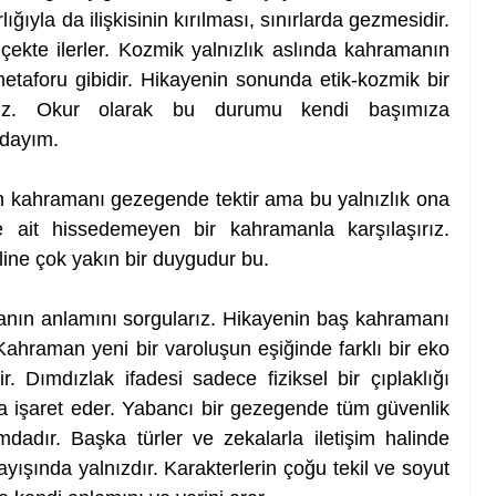
ğıyla da ilişkisinin kırılması, sınırlarda gezmesidir. 
lçekte ilerler. Kozmik yalnızlık aslında kahramanın 
metaforu gibidir. Hikayenin sonunda etik-kozmik bir 
rız. Okur olarak bu durumu kendi başımıza 
ndayım.
kahramanı gezegende tektir ama bu yalnızlık ona 
ne ait hissedemeyen bir kahramanla karşılaşırız. 
ine çok yakın bir duygudur bu.
nın anlamını sorgularız. Hikayenin baş kahramanı 
Kahraman yeni bir varoluşun eşiğinde farklı bir eko 
 Dımdızlak ifadesi sadece fiziksel bir çıplaklığı 
da işaret eder. Yabancı bir gezegende tüm güvenlik 
dır. Başka türler ve zekalarla iletişim halinde 
ayışında yalnızdır. Karakterlerin çoğu tekil ve soyut 