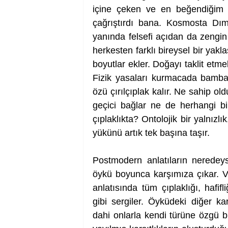
içine çeken ve en beğendiğim ö
çağrıştırdı bana. Kosmosta Dımd
yanında felsefi açıdan da zengin 
herkesten farklı bireysel bir yakl
boyutlar ekler. Doğayı taklit etme
Fizik yasaları kurmacada bambaşk
özü çırılçıplak kalır. Ne sahip o
geçici bağlar ne de herhangi bir
çıplaklıkta? Ontolojik bir yalnızlı
yükünü artık tek başına taşır. 
Postmodern anlatıların neredeys
öykü boyunca karşımıza çıkar. Ve
anlatısında tüm çıplaklığı, hafifl
gibi sergiler. Öyküdeki diğer ka
dahi onlarla kendi türüne özgü bir