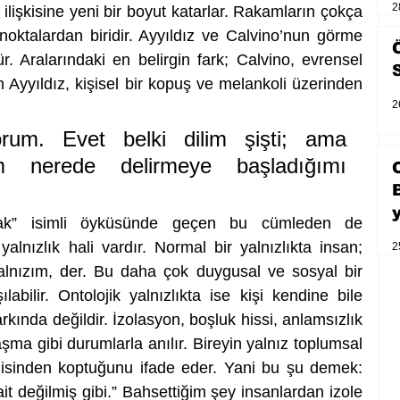
2
lişkisine yeni bir boyut katarlar. Rakamların çokça 
noktalardan biridir. Ayyıldız ve Calvino’nun görme 
. Aralarındaki en belirgin fark; Calvino, evrensel 
en Ayyıldız, kişisel bir kopuş ve melankoli üzerinden 
2
um. Evet belki dilim şişti; ama 
m nerede delirmeye başladığımı 
lak” isimli öyküsünde geçen bu cümleden de 
alnızlık hali vardır. Normal bir yalnızlıkta insan; 
2
nızım, der. Bu daha çok duygusal ve sosyal bir 
şılabilir. Ontolojik yalnızlıkta ise kişi kendine bile 
arkında değildir. İzolasyon, boşluk hissi, anlamsızlık 
ma gibi durumlarla anılır. Bireyin yalnız toplumsal 
isinden koptuğunu ifade eder. Yani bu şu demek: 
t değilmiş gibi.” Bahsettiğim şey insanlardan izole 