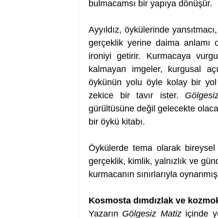
bulmacamsı bir yapıya dönüşür.
Ayyıldız, öykülerinde yansıtmacı,
gerçeklik yerine daima anlamı o
ironiyi getirir. Kurmacaya vurgu
kalmayan imgeler, kurgusal açı
öykünün yolu öyle kolay bir yol d
zekice bir tavır ister. 
Gölgesi
gürültüsüne değil gelecekte olacak
bir öykü kitabı.
Öykülerde tema olarak bireysel kır
gerçeklik, kimlik, yalnızlık ve günd
kurmacanın sınırlarıyla oynanmış
Kosmosta dımdızlak ve kozmo
Yazarın 
Gölgesiz Matiz
 içinde y