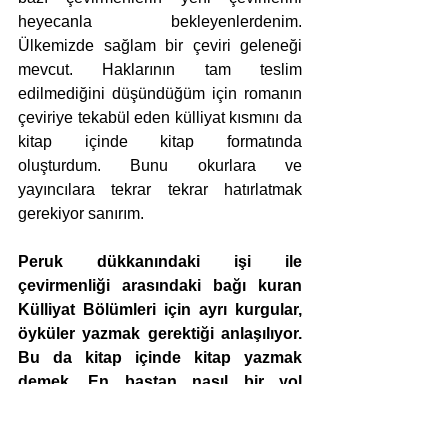
heyecanla bekleyenlerdenim. 
Ülkemizde sağlam bir çeviri geleneği 
mevcut. Haklarının tam teslim 
edilmediğini düşündüğüm için romanın 
çeviriye tekabül eden külliyat kısmını da 
kitap içinde kitap formatında 
oluşturdum. Bunu okurlara ve 
yayıncılara tekrar tekrar hatırlatmak 
gerekiyor sanırım.
Peruk dükkanındaki işi ile 
çevirmenliği arasındaki bağı kuran 
Külliyat Bölümleri için ayrı kurgular, 
öyküler yazmak gerektiği anlaşılıyor. 
Bu da kitap içinde kitap yazmak 
demek. En baştan nasıl bir yol 
haritası çizdiniz bu kitap için?
Kitap içinde kitaplar fikri kahramanın 