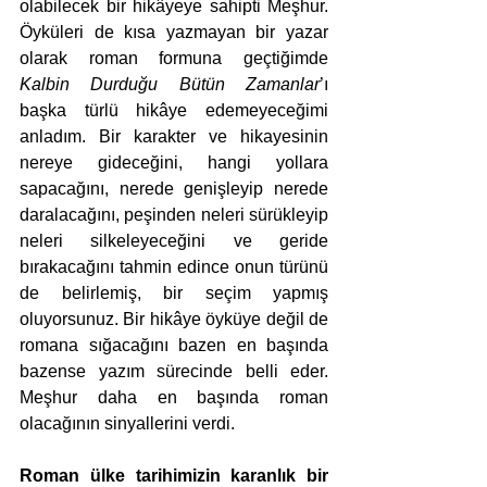
olabilecek bir hikâyeye sahipti Meşhur. 
Öyküleri de kısa yazmayan bir yazar 
olarak roman formuna geçtiğimde 
Kalbin Durduğu Bütün Zamanlar
’ı 
başka türlü hikâye edemeyeceğimi 
anladım. Bir karakter ve hikayesinin 
nereye gideceğini, hangi yollara 
sapacağını, nerede genişleyip nerede 
daralacağını, peşinden neleri sürükleyip 
neleri silkeleyeceğini ve geride 
bırakacağını tahmin edince onun türünü 
de belirlemiş, bir seçim yapmış 
oluyorsunuz. Bir hikâye öyküye değil de 
romana sığacağını bazen en başında 
bazense yazım sürecinde belli eder. 
Meşhur daha en başında roman 
olacağının sinyallerini verdi.
Roman ülke tarihimizin karanlık bir 