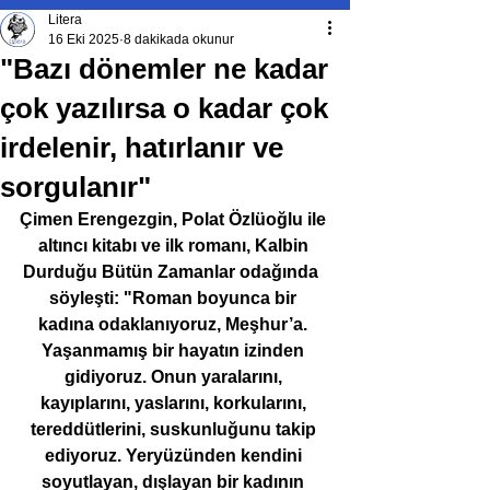
Litera
16 Eki 2025
8 dakikada okunur
"Bazı dönemler ne kadar
çok yazılırsa o kadar çok
irdelenir, hatırlanır ve
sorgulanır"
Çimen Erengezgin, Polat Özlüoğlu ile 
altıncı kitabı ve ilk romanı, Kalbin 
Durduğu Bütün Zamanlar odağında  
söyleşti: "Roman boyunca bir 
kadına odaklanıyoruz, Meşhur’a. 
Yaşanmamış bir hayatın izinden 
gidiyoruz. Onun yaralarını, 
kayıplarını, yaslarını, korkularını, 
tereddütlerini, suskunluğunu takip 
ediyoruz. Yeryüzünden kendini 
soyutlayan, dışlayan bir kadının 