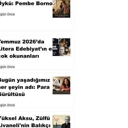
Öykü: Pembe Bornoz
 gün önce
Temmuz 2026’da
Litera Edebiyat’ın en
çok okunanları
 gün önce
Bugün yaşadığımız
her şeyin adı: Para
Gürültüsü
 gün önce
Yüksel Aksu, Zülfü
Livaneli'nin Balıkçı