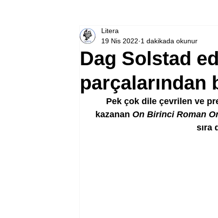
Litera
19 Nis 2022
1 dakikada okunur
Dag Solstad ede
parçalarından b
Pek çok dile çevrilen ve pr
kazanan 
On Birinci Roman On
sıra 