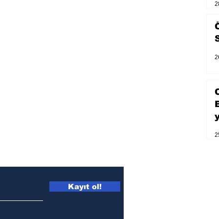
2
2
2
Kayıt ol!