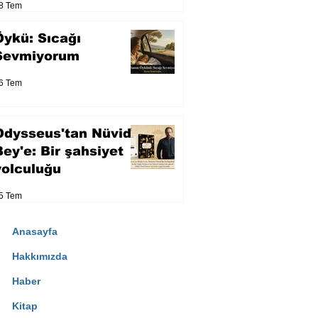
8 Tem
Öykü: Sıcağı
Sevmiyorum
6 Tem
Odysseus'tan Nüvid
Bey'e: Bir şahsiyet
yolculuğu
5 Tem
Anasayfa
Hakkımızda
Haber
Kitap