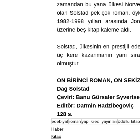
zamandan bu yana ülkesi Norveç
olan Solstad pek çok roman, öykü
1982-1998 yılları arasında Jon 
üzerine beş kitap kaleme aldı.
Solstad, ülkesinin en prestijli ed
üç kere kazanmanın yanı sıra
olmuştur.
ON BİRİNCİ ROMAN, ON SEKİZ
Dag Solstad
Çeviri: Banu Gürsaler Syverts
Editör: Darmin Hadzibegoviç
128 s.
edebiyat
roman
yapı kredi yayınları
ödüllü kitap
Haber
Kitap