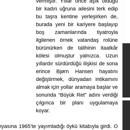
vermiştir. Yıllar önce âşık olduğu 
bir kadın uğruna ailesini terk edip 
bu taşra kentine yerleşirken de, 
burada yeni bir kariyere başlayıp 
boş zamanlarında tiyatroyla 
ilgilenen örnek vatandaş rolüne 
bürünürken de talihinin itaatkâr 
kölesi olmuştur yalnızca. Uzun 
yıllardır sürdürdüğü ilişkisi de sona 
erince Bjørn Hansen hayatını 
değiştirmek, dünyadan intikamını 
almak için yollar aramaya başlar ve 
sonunda “Büyük Ret” adını verdiği 
çılgınca bir planı uygulamaya 
koyar.
asına 1965’te yayımladığı öykü kitabıyla girdi. O 