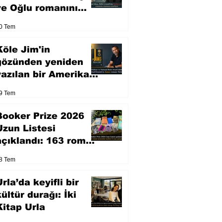
ve Oğlu romanını
sinemaya uyarlıyor
0 Tem
Köle Jim'in
gözünden yeniden
yazılan bir Amerikan
klasiği
9 Tem
Booker Prize 2026
Uzun Listesi
açıklandı: 163 roman
arasından seçilen 13
8 Tem
eser yarışacak
rla’da keyifli bir
kültür durağı: İki
Kitap Urla