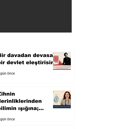
Bir davadan devasa
bir devlet eleştirisine
 gün önce
Zihnin
derinliklerinden
ilimin ışığına;
İnsanlık Karnesi
 gün önce