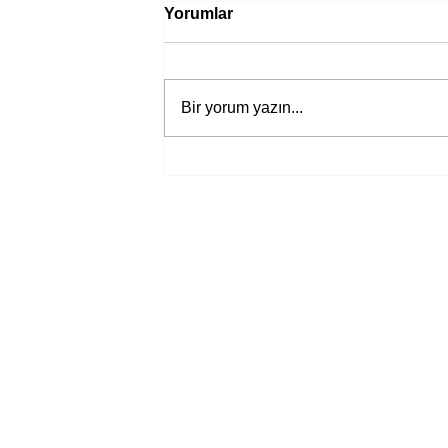
Yorumlar
Bir yorum yazın...
Bir davadan devasa bir devlet
eleştirisine