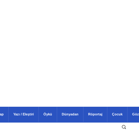
tap
Yazı / Eleştiri
Öykü
Dünyadan
Röportaj
Çocuk
Göz