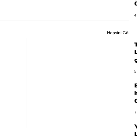
4
Hepsini Gör
5
7