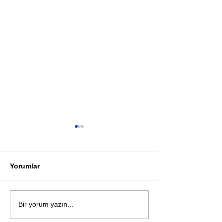
Yorumlar
Öykü: Pembe B
Zihnin derinliklerinden
Bir yorum yazın...
bilimin ışığına; İnsanlık