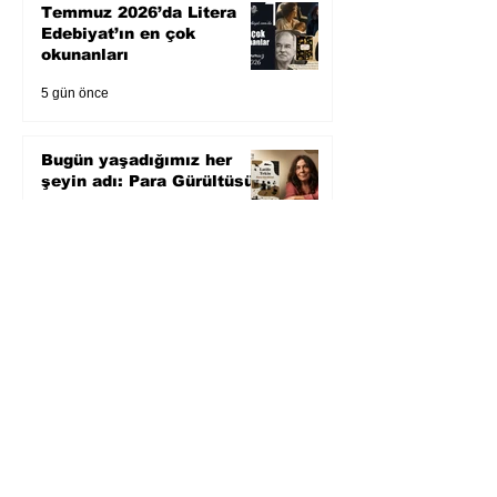
Temmuz 2026’da Litera
Edebiyat’ın en çok
okunanları
5 gün önce
Bugün yaşadığımız her
şeyin adı: Para Gürültüsü
31 Tem
Yüksel Aksu, Zülfü
Livaneli'nin Balıkçı ve
Oğlu romanını sinemaya
uyarlıyor
30 Tem
Köle Jim'in gözünden
yeniden yazılan bir
Amerikan klasiği