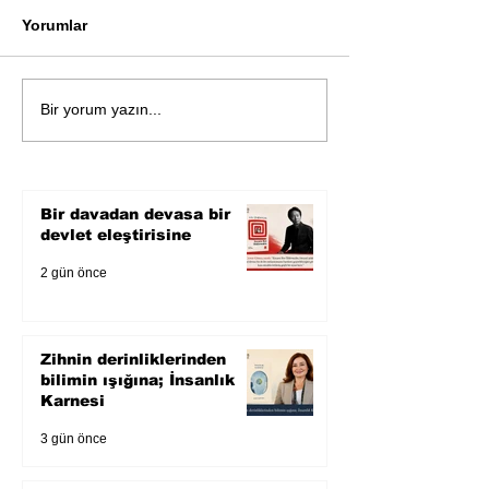
Yorumlar
Öykü: Pembe B
Zihnin derinliklerinden
Bir yorum yazın...
bilimin ışığına; İnsanlık
Karnesi
Bir davadan devasa bir
devlet eleştirisine
2 gün önce
Zihnin derinliklerinden
bilimin ışığına; İnsanlık
Karnesi
3 gün önce