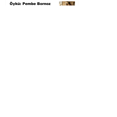
Öykü: Pembe Bornoz
4 gün önce
Temmuz 2026’da Litera
Edebiyat’ın en çok
okunanları
5 gün önce
Bugün yaşadığımız her
şeyin adı: Para Gürültüsü
7 gün önce
Yüksel Aksu, Zülfü
Livaneli'nin Balıkçı ve