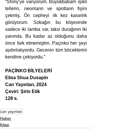
“Shiny’ye varıyorum. Büyükbabam ışıklı 
tellerin, neonların ve spotların fişini 
çekmiş. Ön cepheyi ilk kez karanlık 
görüyorum. Sokağın bu köşesinde 
sadece iki lamba var, taksi durağının iki 
yanında. Bu kadar az olduğunu daha 
önce fark etmemiştim. Paçinko her şeyi 
aydınlatıyordu. Gecenin tüm böceklerini 
kendine çekiyordu.”
PAÇİNKO BİLYELERİ
Elisa Shua Dusapin
Can Yayınları, 2024
Çeviri: Şirin Etik
128 s.
can yayınları
Haber
Kitap