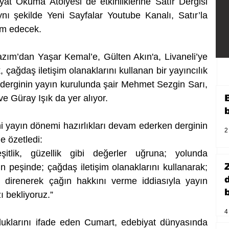
t Okuma Atölyesi de etkinliklerine Satır Dergisi 
ı şekilde Yeni Sayfalar Youtube Kanalı, Satır’la 
vam edecek.
zım’dan Yaşar Kemal’e, Gülten Akın'a, Livaneli’ye 
 çağdaş iletişim olanaklarını kullanan bir yayıncılık 
i derginin yayın kurulunda şair Mehmet Sezgin Sarı, 
e Güray Işık da yer alıyor.
 yayın dönemi hazırlıkları devam ederken derginin 
2
le özetledi:
itlik, güzellik gibi değerler uğruna; yolunda 
 peşinde; çağdaş iletişim olanaklarını kullanarak; 
 direnerek çağın hakkını verme iddiasıyla yayın 
b
 bekliyoruz.”
4
uklarını ifade eden Cumart, edebiyat dünyasında 