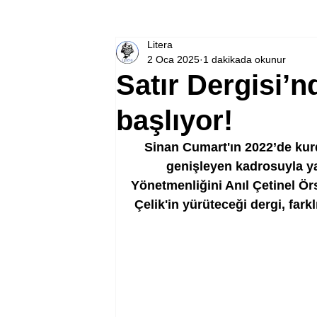
Litera
2 Oca 2025
1 dakikada okunur
Satır Dergisi’
başlıyor!
Sinan Cumart'ın 2022’de kurd
genişleyen kadrosuyla y
Yönetmenliğini Anıl Çetinel Örs
Çelik'in yürüteceği dergi, fark