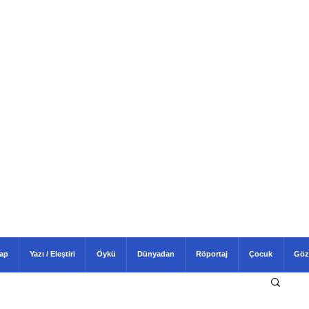
tap
Yazı / Eleştiri
Öykü
Dünyadan
Röportaj
Çocuk
Göz