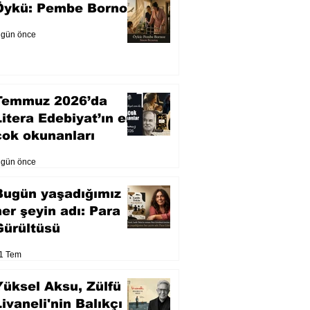
Öykü: Pembe Bornoz
 gün önce
Temmuz 2026’da
Litera Edebiyat’ın en
çok okunanları
 gün önce
Bugün yaşadığımız
her şeyin adı: Para
Gürültüsü
1 Tem
Yüksel Aksu, Zülfü
Livaneli'nin Balıkçı