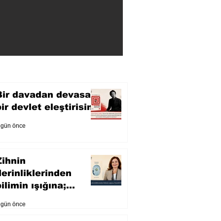
Bir davadan devasa
bir devlet eleştirisine
 gün önce
Zihnin
derinliklerinden
ilimin ışığına;
İnsanlık Karnesi
 gün önce