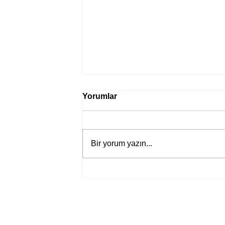
Yorumlar
Bir yorum yazın...
Bir davadan devasa bir devlet
eleştirisine