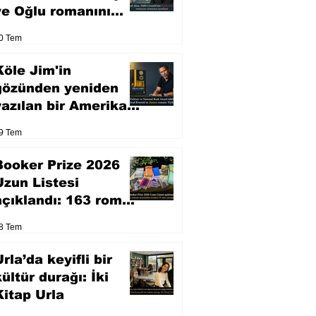
ve Oğlu romanını
sinemaya uyarlıyor
0 Tem
Köle Jim'in
gözünden yeniden
yazılan bir Amerikan
klasiği
9 Tem
Booker Prize 2026
Uzun Listesi
açıklandı: 163 roman
arasından seçilen 13
8 Tem
eser yarışacak
rla’da keyifli bir
kültür durağı: İki
Kitap Urla