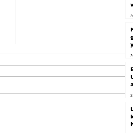
3
2
2
U
Zihnin derinliklerinden bilimin
ışığına; İnsanlık Karnesi