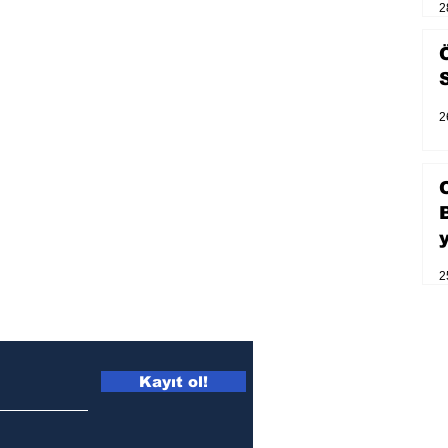
2
2
2
Kayıt ol!