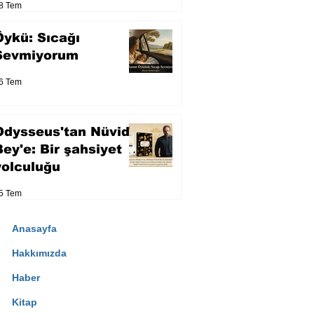
8 Tem
Öykü: Sıcağı
Sevmiyorum
6 Tem
Odysseus'tan Nüvid
Bey'e: Bir şahsiyet
yolculuğu
5 Tem
Anasayfa
Hakkımızda
Haber
Kitap