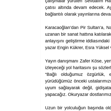
çalışmalar yürüten Sevdalım Haya
çatısı altında devam edecek. Ayn
bağlantılı olarak yayınlarına de
Karacaoğlan’dan Pir Sultan’a, Na
uzanan bir sanat hattına katılarak,
anlayışını geliştirme iddiasındak
yazar Engin Kükrer, Esra Yüksel v
Yayın danışmanı Zafer Köse, yeni
izleyeceği yol haritasını şu sözler
“Bağlı olduğumuz özgürlük, eş
yürüdüğümüz önceki ustalarımızın
uyum sağlayarak değil, gidişata
yapacağız. Okuryazar dostlarımızı
Uzun bir yolculuğun başında old