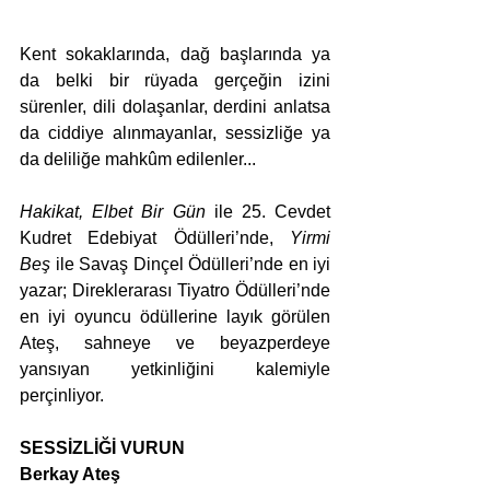
Kent sokaklarında, dağ başlarında ya 
da belki bir rüyada gerçeğin izini 
sürenler, dili dolaşanlar, derdini anlatsa 
da 
ciddiye alınmayanlar
, sessizliğe ya 
da deliliğe mahkûm edilenler...
Hakikat, Elbet Bir Gün
 ile 25. 
Cevdet 
Kudret Edebiyat Ödülleri
’nde, 
Yirmi 
Beş
 ile Savaş Dinçel Ödülleri’nde en iyi 
yazar; 
Direklerarası Tiyatro Ödülleri
’nde 
en iyi oyuncu ödüllerine layık görülen 
Ateş, sahneye ve beyazperdeye 
yansıyan yetkinliğini kalemiyle 
perçinliyor.
SESSİZLİĞİ VURUN
Berkay Ateş