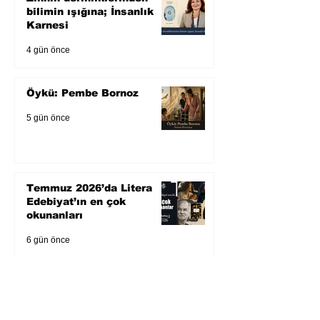
bilimin ışığına; İnsanlık
Karnesi
4 gün önce
Öykü: Pembe Bornoz
5 gün önce
Temmuz 2026’da Litera
Edebiyat’ın en çok
okunanları
6 gün önce
Bugün yaşadığımız her
şeyin adı: Para Gürültüsü