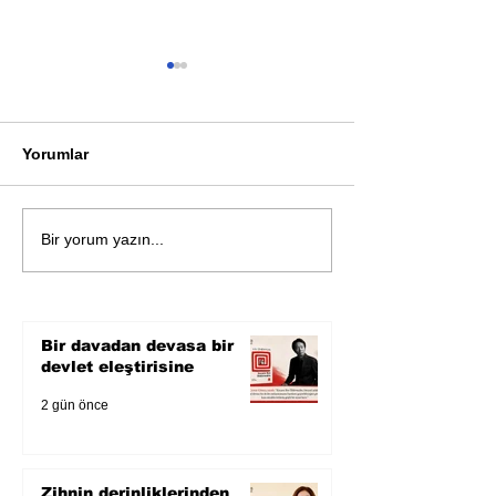
Yorumlar
Öykü: Pembe B
Zihnin derinliklerinden
Bir yorum yazın...
bilimin ışığına; İnsanlık
Karnesi
Bir davadan devasa bir
devlet eleştirisine
2 gün önce
Zihnin derinliklerinden