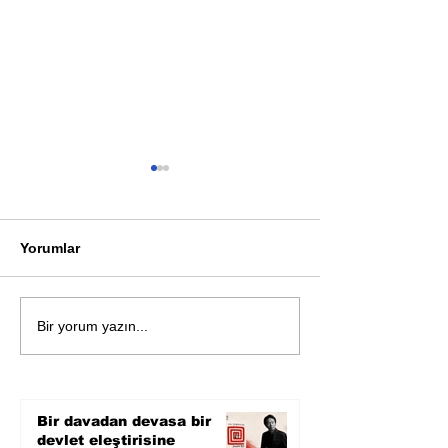
Yorumlar
Öykü: Pembe B
Zihnin derinliklerinden
Bir yorum yazın...
bilimin ışığına; İnsanlık
Karnesi
Bir davadan devasa bir
devlet eleştirisine