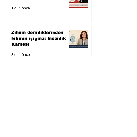
1 gün önce
Zihnin derinliklerinden
bilimin ışığına; İnsanlık
Karnesi
3 gün önce
Öykü: Pembe Bornoz
4 gün önce
Temmuz 2026’da Litera
Edebiyat’ın en çok
okunanları
4 gün önce