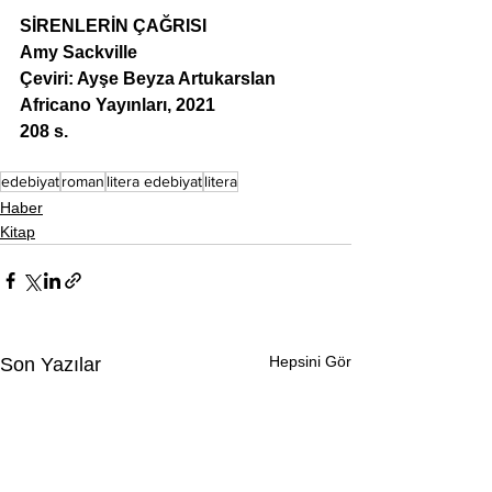
SİRENLERİN ÇAĞRISI
Amy Sackville
Çeviri: Ayşe Beyza Artukarslan
Africano Yayınları, 2021
208 s.
edebiyat
roman
litera edebiyat
litera
Haber
Kitap
Hepsini Gör
Son Yazılar