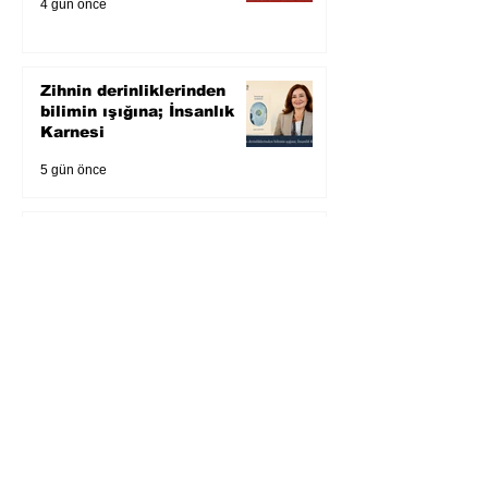
4 gün önce
Zihnin derinliklerinden
bilimin ışığına; İnsanlık
Karnesi
5 gün önce
Öykü: Pembe Bornoz
6 gün önce
Temmuz 2026’da Litera
Edebiyat’ın en çok
okunanları
7 gün önce