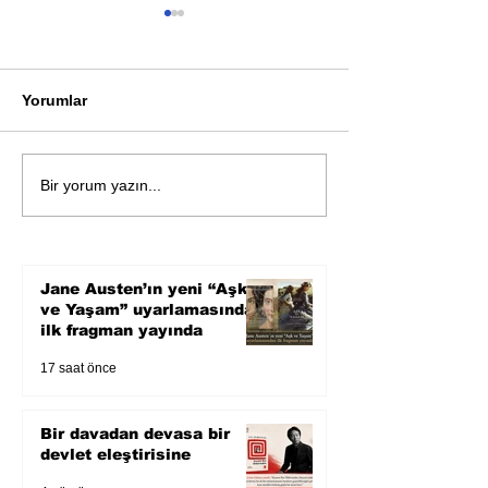
Yorumlar
Bir davadan devasa bir
Zihnin derinlik
Bir yorum yazın...
devlet eleştirisine
bilimin ışığına;
Karnesi
Jane Austen’ın yeni “Aşk
ve Yaşam” uyarlamasından
ilk fragman yayında
17 saat önce
Bir davadan devasa bir
devlet eleştirisine