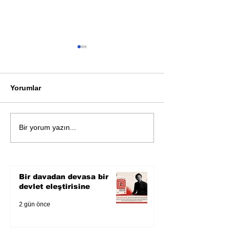
Yorumlar
Öykü: Pembe B
Zihnin derinliklerinden
Bir yorum yazın...
bilimin ışığına; İnsanlık
Karnesi
Bir davadan devasa bir
devlet eleştirisine
2 gün önce