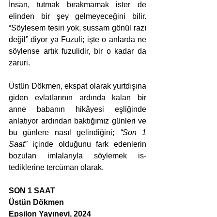
İnsan, tutmak bırakmamak ister de 
elinden bir şey gelmeyeceğini bilir. 
“Söylesem tesiri yok, sussam gönül razı 
değil” diyor ya Fuzuli; işte o anlarda ne 
söylense artık fuzulidir, bir o kadar da 
zaruri.
Üstün Dökmen, ekspat olarak yurtdışına 
giden evlatlarının ardın­da kalan bir 
anne babanın hikâyesi eşliğinde 
anlatıyor ardından baktığımız günleri ve 
bu günlere nasıl gelindiğini; 
“Son 1 
Saat”
 içinde olduğunu fark edenlerin 
bozulan imlalarıyla söylemek is­
tediklerine tercüman olarak.
SON 1 SAAT
Üstün Dökmen
Epsilon Yayınevi, 2024