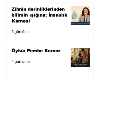
Zihnin derinliklerinden
bilimin ışığına; İnsanlık
Karnesi
3 gün önce
Öykü: Pembe Bornoz
4 gün önce
Temmuz 2026’da Litera
Edebiyat’ın en çok
okunanları
5 gün önce
Bugün yaşadığımız her
şeyin adı: Para Gürültüsü