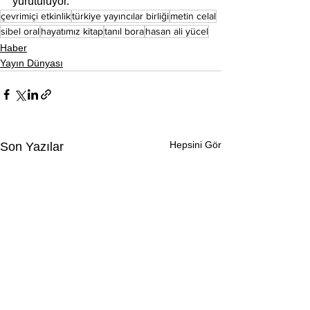
yürütülüyor.
çevrimiçi etkinlik
türkiye yayıncılar birliği
metin celal
sibel oral
hayatımız kitap
tanıl bora
hasan ali yücel
Haber
Yayın Dünyası
Hepsini Gör
Son Yazılar