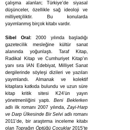
çalışma alanları; Türkiye’de siyasal 
düşünceler, özellikle sağ ideoloji ve 
milliyetçiliktir. Bu konularda 
yayımlanmış birçok kitabı vardır.
Sibel Oral: 
2000 yılında başladığı 
gazetecilik mesleğine kültür sanat 
alanında yoğunlaştı. Taraf Kitap, 
Radikal Kitap ve Cumhuriyet Kitap’ın 
yanı sıra IAN Edebiyat, Milliyet Sanat 
dergilerinde söyleşi dizileri ve yazıları 
yayımlandı. Almanak ve kolektif 
kitaplara katkıda bulundu ve uzun süre 
kitap kritik sitesi K24'ün yayın 
yönetmenliğini yaptı. 
Beni Beklerken
adlı ilk romanı 2007 yılında, 
Zayi-Harp 
ve Darp Ülkesinde Bir Selvi
 adlı romanı 
2011’de, bir araştırma inceleme kitabı 
olan 
Toprağın Öptüğü Çocuklar
 2015’te 