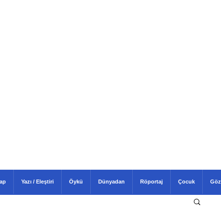
tap
Yazı / Eleştiri
Öykü
Dünyadan
Röportaj
Çocuk
Göz