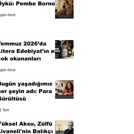
Öykü: Pembe Bornoz
 gün önce
Temmuz 2026’da
Litera Edebiyat’ın en
çok okunanları
 gün önce
Bugün yaşadığımız
her şeyin adı: Para
Gürültüsü
1 Tem
Yüksel Aksu, Zülfü
Livaneli'nin Balıkçı