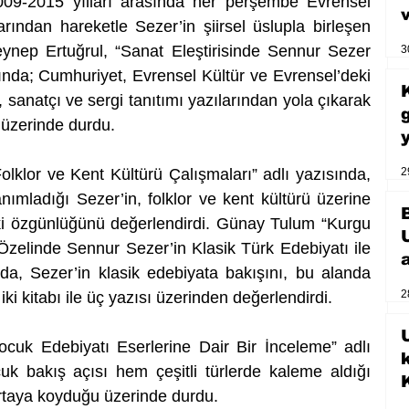
2009-2015 yılları arasında her perşembe Evrensel 
ından hareketle Sezer’in şiirsel üslupla birleşen 
Zeynep Ertuğrul, “Sanat Eleştirisinde Sennur Sezer 
3
ında; Cumhuriyet, Evrensel Kültür ve Evrensel’deki 
, sanatçı ve sergi tanıtımı yazılarından yola çıkarak 
 üzerinde durdu. 
klor ve Kent Kültürü Çalışmaları” adlı yazısında, 
2
tanımladığı Sezer’in, folklor ve kent kültürü üzerine 
ki özgünlüğünü değerlendirdi. Günay Tulum “Kurgu 
Özelinde Sennur Sezer’in Klasik Türk Edebiyatı ile 
ında, Sezer’in klasik edebiyata bakışını, bu alanda 
2
iki kitabı ile üç yazısı üzerinden değerlendirdi. 
U
cuk Edebiyatı Eserlerine Dair Bir İnceleme” adlı 
k bakış açısı hem çeşitli türlerde kaleme aldığı 
ortaya koyduğu üzerinde durdu.