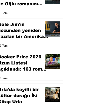
ve Oğlu romanını
sinemaya uyarlıyor
0 Tem
Köle Jim'in
gözünden yeniden
yazılan bir Amerikan
klasiği
9 Tem
Booker Prize 2026
Uzun Listesi
açıklandı: 163 roman
arasından seçilen 13
8 Tem
eser yarışacak
rla’da keyifli bir
kültür durağı: İki
Kitap Urla