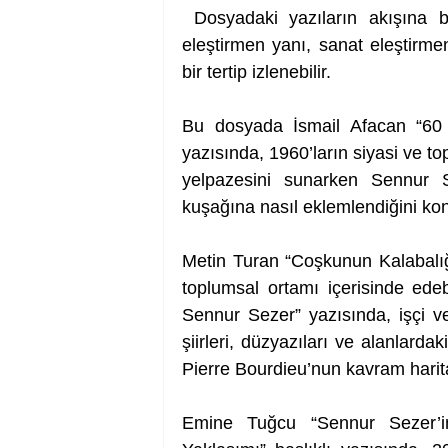
 Dosyadaki yazıların akışına bakıldığında Sezer’in şair kimliği, dünya görüşü, 
eleştirmen yanı, sanat eleştirmenl
bir tertip izlenebilir. 
Bu dosyada İsmail Afacan “60 K
yazısında, 1960’ların siyasi ve to
yelpazesini sunarken Sennur S
kuşağına nasıl eklemlendiğini konu
Metin Turan “Coşkunun Kalabalığı 
toplumsal ortamı içerisinde edeb
Sennur Sezer” yazısında, işçi ve 
şiirleri, düzyazıları ve alanlar
Pierre Bourdieu’nun kavram harit
Emine Tuğcu “Sennur Sezer’in