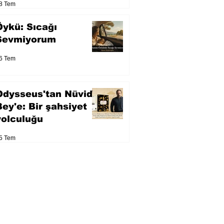
8 Tem
Öykü: Sıcağı
Sevmiyorum
6 Tem
Odysseus'tan Nüvid
Bey'e: Bir şahsiyet
yolculuğu
5 Tem