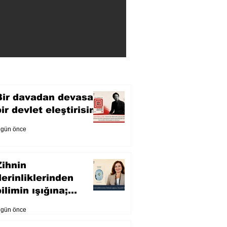
Bir davadan devasa
bir devlet eleştirisine
 gün önce
Zihnin
derinliklerinden
ilimin ışığına;
İnsanlık Karnesi
 gün önce