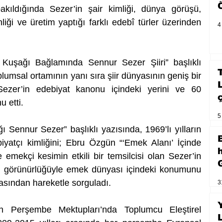
iği ve üretim yaptığı farklı edebî türler üzerinden 
4
uşağı Bağlamında Sennur Sezer Şiiri” başlıklı 
plumsal ortamının yanı sıra şiir dünyasının geniş bir 
ezer’in edebiyat kanonu içindeki yerini ve 60 
 etti. 
5
Sennur Sezer” başlıklı yazısında, 1969’lı yılların 
iyatçı kimliğini; Ebru Özgün “‘Emek Alanı’ İçinde 
emekçi kesimin etkili bir temsilcisi olan Sezer’in 
daki görünürlüğüyle emek dünyası içindeki konumunu 
asından hareketle sorguladı. 
3
 Perşembe Mektupları’nda Toplumcu Eleştirel 