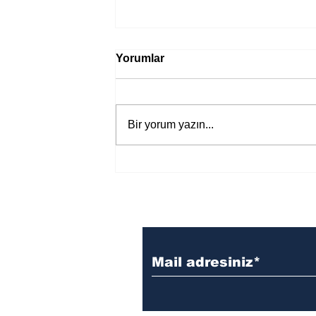
Yorumlar
Bir yorum yazın...
Bir davadan devasa bir devlet
eleştirisine