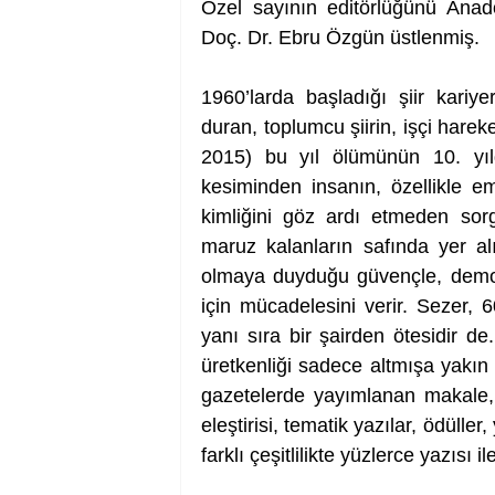
Özel sayının editörlüğünü Anado
Doç. Dr. Ebru Özgün üstlenmiş. 
1960’larda başladığı şiir kariye
duran, toplumcu şiirin, işçi harek
2015) bu yıl ölümünün 10. yıl
kesiminden insanın, özellikle em
kimliğini göz ardı etmeden sorgu
maruz kalanların safında yer al
olmaya duyduğu güvençle, demokr
için mücadelesini verir. Sezer, 
yanı sıra bir şairden ötesidir d
üretkenliği sadece altmışa yakın 
gazetelerde yayımlanan makale, s
eleştirisi, tematik yazılar, ödüller,
farklı çeşitlilikte yüzlerce yazısı i