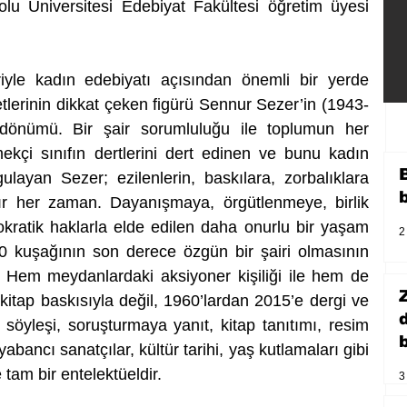
lu Üniversitesi Edebiyat Fakültesi öğretim üyesi 
riyle kadın edebiyatı açısından önemli bir yerde 
etlerinin dikkat çeken figürü Sennur Sezer’in (1943-
dönümü. Bir şair sorumluluğu ile toplumun her 
ekçi sınıfın dertlerini dert edinen ve bunu kadın 
layan Sezer; ezilenlerin, baskılara, zorbalıklara 
ır her zaman. Dayanışmaya, örgütlenmeye, birlik 
atik haklarla elde edilen daha onurlu bir yaşam 
2
60 kuşağının son derece özgün bir şairi olmasının 
e. Hem meydanlardaki aksiyoner kişiliği ile hem de 
kitap baskısıyla değil, 1960’lardan 2015’e dergi ve 
öyleşi, soruşturmaya yanıt, kitap tanıtımı, resim 
b
 yabancı sanatçılar, kültür tarihi, yaş kutlamaları gibi 
le tam bir entelektüeldir.
3