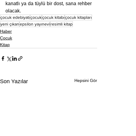
kanatlı ya da tüylü bir dost, sana rehber 
olacak.
çocuk edebiyatı
çocuk
çocuk kitabı
çocuk kitapları
yeni çıkan
epsilon yayınevi
resimli kitap
Haber
Çocuk
Kitap
Hepsini Gör
Son Yazılar