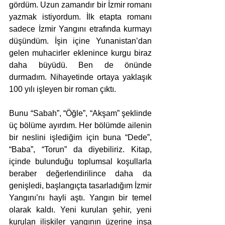
gördüm. Uzun zamandır bir İzmir romanı 
yazmak istiyordum. İlk etapta romanı 
sadece İzmir Yangını etrafında kurmayı 
düşündüm. İşin içine Yunanistan’dan 
gelen muhacirler eklenince kurgu biraz 
daha büyüdü. Ben de önünde 
durmadım. Nihayetinde ortaya yaklaşık 
100 yılı işleyen bir roman çıktı.
Bunu “Sabah”, “Öğle”, “Akşam” şeklinde 
üç bölüme ayırdım. Her bölümde ailenin 
bir neslini işlediğim için buna “Dede”, 
“Baba”, “Torun” da diyebiliriz. Kitap, 
içinde bulunduğu toplumsal koşullarla 
beraber değerlendirilince daha da 
genişledi, başlangıçta tasarladığım İzmir 
Yangını’nı hayli aştı. Yangın bir temel 
olarak kaldı. Yeni kurulan şehir, yeni 
kurulan ilişkiler yangının üzerine inşa 