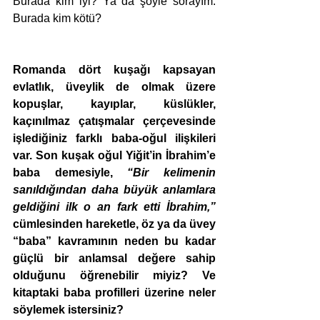
Burada kim iyi? Ya da şöyle sorayım: 
Burada kim kötü?
Romanda dört kuşağı kapsayan 
evlatlık, üveylik de olmak üzere 
kopuşlar, kayıplar, küslükler, 
kaçınılmaz çatışmalar çerçevesinde 
işlediğiniz farklı baba-oğul ilişkileri 
var. Son kuşak oğul Yiğit’in İbrahim’e 
baba demesiyle, 
“Bir kelimenin 
sanıldığından daha büyük anlamlara 
geldiğini ilk o an fark etti İbrahim,”
cümlesinden hareketle, öz ya da üvey 
“baba” kavramının neden bu kadar 
güçlü bir anlamsal değere sahip 
olduğunu öğrenebilir miyiz? Ve 
kitaptaki baba profilleri üzerine neler 
söylemek istersiniz?