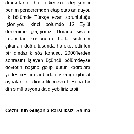
dindarların bu ülkedeki değişimini 
benim penceremden etap etap anlatıyor. 
İlk bölümde Türkçe ezan zorunluluğu 
işleniyor. İkinci bölümde 12 Eylül 
dönemine geçiyoruz. Burada sistem 
tarafından susturulan, hatta sistemin 
çıkarları doğrultusunda hareket ettirilen 
bir dindarlık söz konusu. 2000’lerden 
sonrasını işleyen üçüncü bölümdeyse 
devletin başına gelip bütün kadrolara 
yerleşmesinin ardından istediği gibi at 
oynatan bir dindarlık mevcut. Buna bir 
din simülasyonu da diyebiliriz tabii.
Cezmi’nin Gülşah’a karşılıksız, Selma 
ile Murat’ın yarım kalan, duvarda 
Murat’ın yarım bıraktığı sloganı 
“Faşizme Karşı Seni Seviyorum 