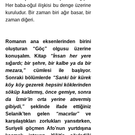
Her baba-oğul ilişkisi bu denge üzerine 
kuruludur. Bir zaman biri ağır basar, bir 
zaman diğeri. 
Romanın ana eksenlerinden birini 
oluşturan “Göç” olgusu üzerine 
konuşalım. Kitap 
“İnsan her yere 
sığardı; bir şehre, bir kalbe ya da bir 
mezara,”
 cümlesi ile başlıyor.  
Sonraki bölümlerde 
“Sanki bir kürek 
köy köy gezerek hepsini köklerinden 
söküp kaldırmış, önce gemiye, sonra 
da İzmir’in orta yerine atıvermiş 
gibiydi,”
 şeklinde ifade ettiğiniz 
Selanik’ten gelen 
“macırlar”
 ve 
karşılaştıkları zorlukları yansıtırken, 
Suriyeli göçmen Afo’nun yurtdışına 