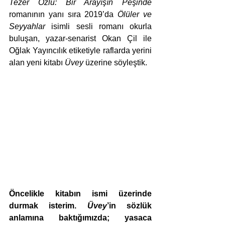
Tezer Özlü: Bir Arayışın Peşinde
romanının yanı sıra 2019’da 
Ölüler ve 
Seyyahlar
 isimli sesli romanı okurla 
buluşan, yazar-senarist Okan Çil ile 
Oğlak Yayıncılık etiketiyle raflarda yerini 
alan yeni kitabı 
Üvey
 üzerine söyleştik. 
Öncelikle kitabın ismi üzerinde 
durmak isterim. 
Üvey
’in sözlük 
anlamına baktığımızda; yasaca 