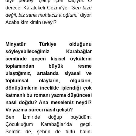
diye perdeyi çekip içeri kaçıyor. O 
derece. Karatekeli Cezmi’ye, 
“Sen bize 
değil, biz sana muhtacız a oğlum,” 
diyor. 
Acaba kim kimin üveyi?
Minyatür Türkiye olduğunu 
söyleyebileceğimiz Karabağlar 
semtinde geçen kişisel öykülerin 
toplamından büyük resme 
ulaştığımız, artalanda siyasal ve 
toplumsal olayların, olguların, 
dönüşümlerin incelikle işlendiği çok 
katmanlı bu romanı yazma düşüncesi 
nasıl doğdu? 
Ana meseleniz neydi? 
Ve yazma süreci nasıl gelişti?
Ben İzmir’de doğup büyüdüm. 
Çocukluğum Karabağlar’da geçti. 
Semtin de, şehrin de türlü halini 