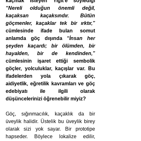
kaçmak isteyen Yiğit’e söylediği 
“Nereli olduğun önemli değil, 
kaçaksan kaçaksındır. Bütün 
göçmenler, kaçaklar tek bir ırktır,”
cümlesinde ifade bulan somut 
anlamda göç dışında 
“İnsan her 
şeyden kaçardı; bir ölümden, bir 
hayalden, bir de kendinden,”
cümlesinin işaret ettiği sembolik 
göçler, yolculuklar, kaçışlar var. Bu 
ifadelerden yola çıkarak göç, 
aidiyetlik, eğretilik kavramları ve göç 
edebiyatı ile ilgili olarak 
düşüncelerinizi öğrenebilir miyiz? 
Göç, sığınmacılık, kaçaklık da bir 
üveylik halidir. Üstelik bu üveylik birey 
olarak sizi yok sayar. Bir prototipe 
hapseder. Böylece lokalize edilir, 