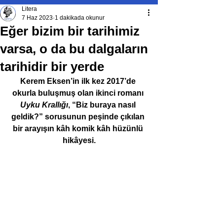
Litera
7 Haz 2023
1 dakikada okunur
Eğer bizim bir tarihimiz
varsa, o da bu dalgaların
tarihidir bir yerde
Kerem Eksen’in ilk kez 2017’de 
okurla buluşmuş olan ikinci romanı 
Uyku Krallığı
, “Biz buraya nasıl 
geldik?” sorusunun peşinde çıkılan 
bir arayışın kâh komik kâh hüzünlü 
hikâyesi.