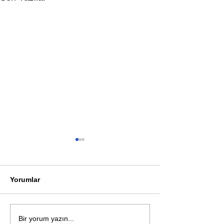
Yorumlar
Bir davadan devasa bir
Zihnin derinlik
Bir yorum yazın...