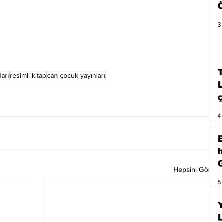
3
ları
resimli kitap
can çocuk yayınları
4
Hepsini Gör
5