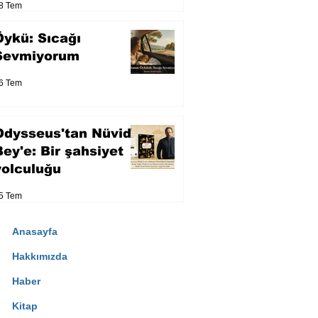
8 Tem
Öykü: Sıcağı
Sevmiyorum
6 Tem
Odysseus'tan Nüvid
Bey'e: Bir şahsiyet
yolculuğu
5 Tem
Anasayfa
Hakkımızda
Haber
Kitap