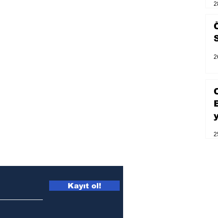
ışığına; İnsanlık Karnesi
2
2
2
Kayıt ol!