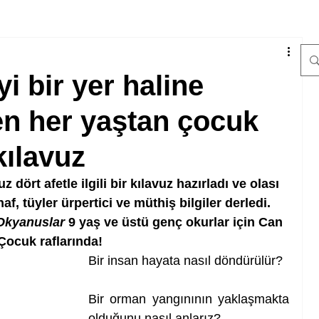
i bir yer haline
en her yaştan çocuk
 kılavuz
z dört afetle ilgili bir kılavuz hazırladı ve olası 
f, tüyler ürpertici ve müthiş bilgiler derledi. 
 Okyanuslar
 9 yaş ve üstü genç okurlar için Can 
Çocuk raflarında!
Bir insan hayata nasıl döndürülür?
Bir orman yangınının yaklaşmakta 
olduğunu nasıl anlarız?