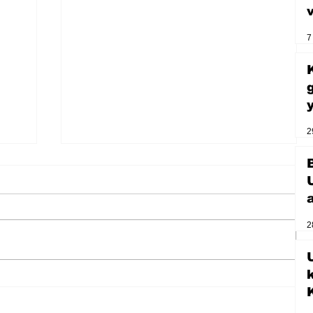
7
2
2
U
Zihnin derinliklerinden bilimin