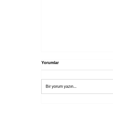
Yorumlar
Bir yorum yazın...
Bir davadan devasa bir devlet