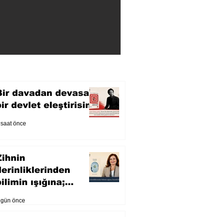
Bir davadan devasa
bir devlet eleştirisine
 saat önce
Zihnin
derinliklerinden
ilimin ışığına;
İnsanlık Karnesi
 gün önce