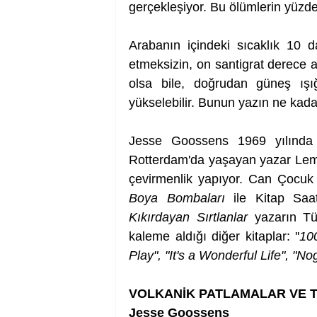
gerçekleşiyor. Bu ölümlerin yüzde 
Arabanın içindeki sıcaklık 10 d
etmeksizin, on santigrat derece ar
olsa bile, doğrudan güneş ışığ
yükselebilir. Bunun yazın ne kada
Jesse Goossens
1969 yılında
Rotterdam'da yaşayan yazar Lemni
çevirmenlik yapıyor. Can Çocuk 
Boya Bombaları
 ile Kitap Saa
Kıkırdayan Sırtlanlar
 yazarın Tü
kaleme aldığı diğer kitaplar: ''
100
Play", "It's a Wonderful Life", "N
VOLKANİK PATLAMALAR VE 
Jesse Goossens