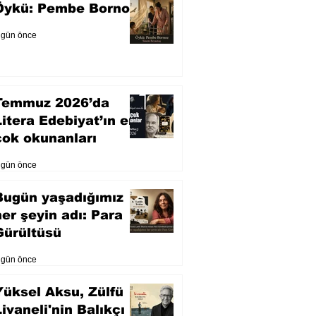
Öykü: Pembe Bornoz
 gün önce
Temmuz 2026’da
Litera Edebiyat’ın en
çok okunanları
 gün önce
Bugün yaşadığımız
her şeyin adı: Para
Gürültüsü
 gün önce
Yüksel Aksu, Zülfü
Livaneli'nin Balıkçı