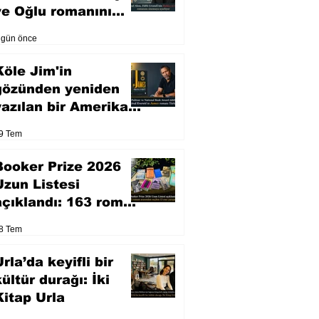
ve Oğlu romanını
sinemaya uyarlıyor
 gün önce
Köle Jim'in
gözünden yeniden
yazılan bir Amerikan
klasiği
9 Tem
Booker Prize 2026
Uzun Listesi
açıklandı: 163 roman
arasından seçilen 13
8 Tem
eser yarışacak
rla’da keyifli bir
kültür durağı: İki
Kitap Urla