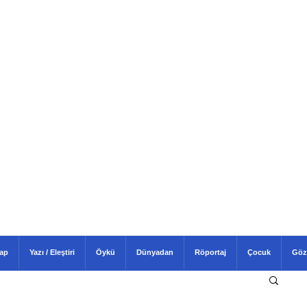
tap
Yazı / Eleştiri
Öykü
Dünyadan
Röportaj
Çocuk
Göz