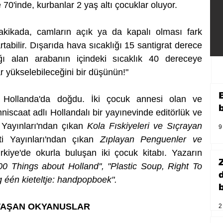
70'inde, kurbanlar 2 yaş altı çocuklar oluyor.
akikada, camların açık ya da kapalı olması fark 
tabilir. Dışarıda hava sıcaklığı 15 santigrat derece 
ı alan arabanın içindeki sıcaklık 40 dereceye 
r yükselebileceğini bir düşünün!"
 Hollanda'da doğdu. İki çocuk annesi olan ve 
scaat adlı Hollandalı bir yayınevinde editörlük ve 
Yayınları'ndan çıkan 
Kola Fıskiyeleri ve Sıçrayan 
9
ti Yayınları'ndan çıkan 
Zıplayan Penguenler ve 
rkiye'de okurla buluşan iki çocuk kitabı. Yazarın 
0 Things about Holland'', "Plastic Soup, Right To 
og één kieteltje: handpopboek".
b
TAŞAN OKYANUSLAR
2