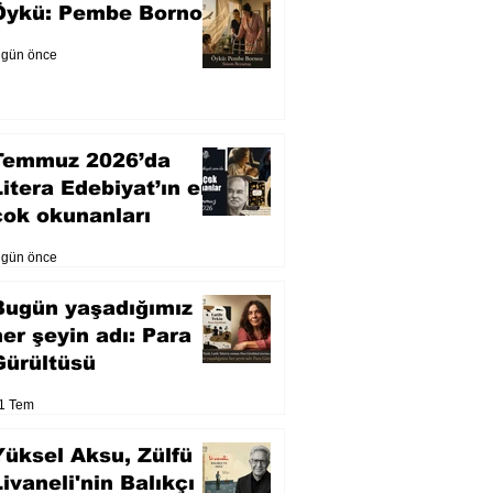
Öykü: Pembe Bornoz
 gün önce
Temmuz 2026’da
Litera Edebiyat’ın en
çok okunanları
 gün önce
Bugün yaşadığımız
her şeyin adı: Para
Gürültüsü
1 Tem
Yüksel Aksu, Zülfü
Livaneli'nin Balıkçı