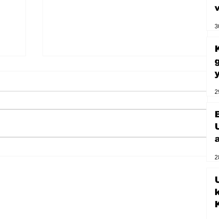
3
2
2
Zihnin derinliklerinden bilimin
ışığına; İnsanlık Karnesi
U