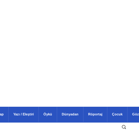
tap
Yazı / Eleştiri
Öykü
Dünyadan
Röportaj
Çocuk
Göz