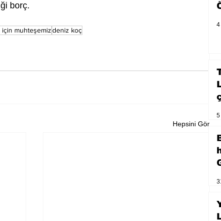
ği borç.
4
 için muhteşemiz
deniz koç
5
Hepsini Gör
3