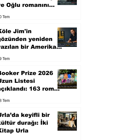
ve Oğlu romanını
sinemaya uyarlıyor
0 Tem
Köle Jim'in
gözünden yeniden
yazılan bir Amerikan
klasiği
9 Tem
Booker Prize 2026
Uzun Listesi
açıklandı: 163 roman
arasından seçilen 13
8 Tem
eser yarışacak
rla’da keyifli bir
kültür durağı: İki
Kitap Urla