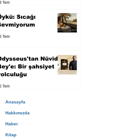
8 Tem
Öykü: Sıcağı
Sevmiyorum
6 Tem
Odysseus'tan Nüvid
Bey'e: Bir şahsiyet
yolculuğu
5 Tem
Anasayfa
Hakkımızda
Haber
Kitap