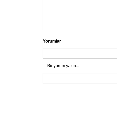
Yorumlar
Bir yorum yazın...
Bir davadan devasa bir devlet
eleştirisine