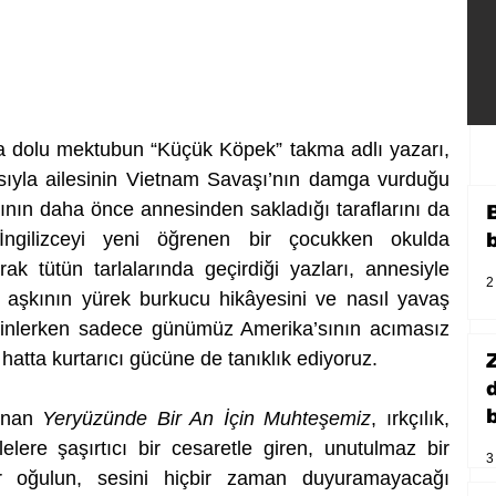
a dolu mektubun “Küçük Köpek” takma adlı yazarı, 
sıyla ailesinin Vietnam Savaşı’nın damga vurduğu 
tının daha önce annesinden sakladığı taraflarını da 
İngilizceyi yeni öğrenen bir çocukken okulda 
rak tütün tarlalarında geçirdiği yazları, annesiyle 
2
lk aşkının yürek burkucu hikâyesini ve nasıl yavaş 
inlerken sadece günümüz Amerika’sının acımasız 
ci, hatta kurtarıcı gücüne de tanıklık ediyoruz.
b
anan 
Yeryüzünde Bir An İçin Muhteşemiz
, ırkçılık, 
lelere şaşırtıcı bir cesaretle giren, unutulmaz bir 
3
r oğulun, sesini hiçbir zaman duyuramayacağı 