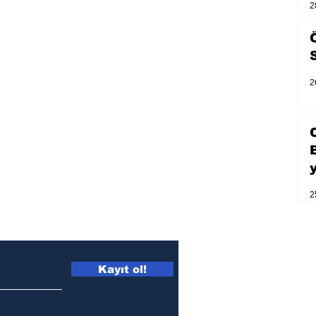
2
2
2
Kayıt ol!