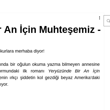
 An İçin Muhteşemiz -
 okurlara merhaba diyor!
arında bir oğulun okuma yazma bilmeyen annesine 
ormundaki ilk romanı 
Yeryüzünde Bir An İçin 
lenin ırkçı şiddetin kol gezdiği beyaz Amerika’daki 
ıyor.