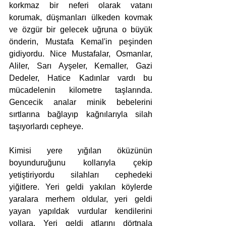
korkmaz bir neferi olarak vatanı 
korumak, düşmanları ülkeden kovmak 
ve özgür bir gelecek uğruna o büyük 
önderin, Mustafa Kemal'in peşinden 
gidiyordu. Nice Mustafalar, Osmanlar, 
Aliler, Sarı Ayşeler, Kemaller, Gazi 
Dedeler, Hatice Kadınlar vardı bu 
mücadelenin kilometre taşlarında. 
Gencecik analar minik bebelerini 
sırtlarına bağlayıp kağnılarıyla silah 
taşıyorlardı cepheye.
Kimisi yere yığılan öküzünün 
boyunduruğunu kollarıyla çekip 
yetiştiriyordu silahları cephedeki 
yiğitlere. Yeri geldi yakılan köylerde 
yaralara merhem oldular, yeri geldi 
yayan yapıldak vurdular kendilerini 
yollara. Yeri geldi atlarını dörtnala 