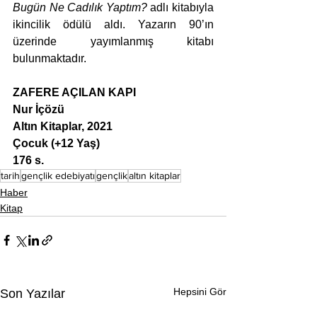
Bugün Ne Cadılık Yaptım?
 adlı kitabıyla 
ikincilik ödülü aldı. Yazarın 90’ın 
üzerinde yayımlanmış kitabı 
bulunmaktadır.
ZAFERE AÇILAN KAPI
Nur İçözü
Altın Kitaplar, 2021
Çocuk (+12 Yaş)
176 s.
tarih
gençlik edebiyatı
gençlik
altın kitaplar
Haber
Kitap
Hepsini Gör
Son Yazılar