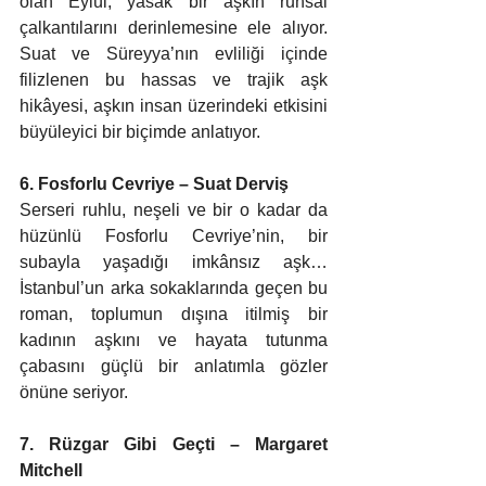
olan Eylül, yasak bir aşkın ruhsal 
çalkantılarını derinlemesine ele alıyor. 
Suat ve Süreyya’nın evliliği içinde 
filizlenen bu hassas ve trajik aşk 
hikâyesi, aşkın insan üzerindeki etkisini 
büyüleyici bir biçimde anlatıyor. 
6. Fosforlu Cevriye – Suat Derviş 
Serseri ruhlu, neşeli ve bir o kadar da 
hüzünlü Fosforlu Cevriye’nin, bir 
subayla yaşadığı imkânsız aşk… 
İstanbul’un arka sokaklarında geçen bu 
roman, toplumun dışına itilmiş bir 
kadının aşkını ve hayata tutunma 
çabasını güçlü bir anlatımla gözler 
önüne seriyor.
7. Rüzgar Gibi Geçti – Margaret 
Mitchell 