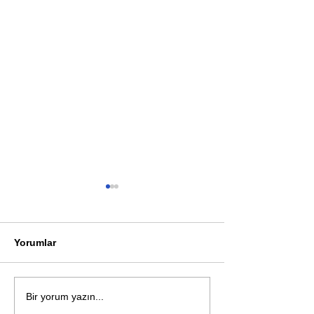
Yorumlar
Öykü: Pembe B
Zihnin derinliklerinden
Bir yorum yazın...
bilimin ışığına; İnsanlık