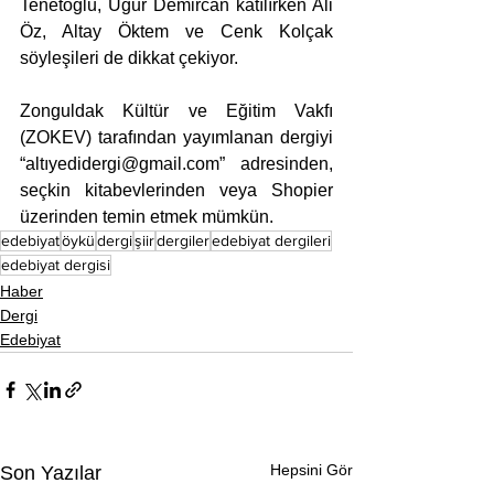
Tenetoğlu, Uğur Demircan katılırken Ali 
Öz, Altay Öktem ve Cenk Kolçak 
söyleşileri de dikkat çekiyor.
Zonguldak Kültür ve Eğitim Vakfı 
(ZOKEV) tarafından yayımlanan dergiyi 
“altıyedidergi@gmail.com” adresinden, 
seçkin kitabevlerinden veya Shopier 
üzerinden temin etmek mümkün.
edebiyat
öykü
dergi
şiir
dergiler
edebiyat dergileri
edebiyat dergisi
Haber
Dergi
Edebiyat
Hepsini Gör
Son Yazılar