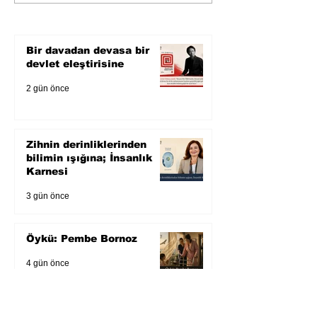
Karnesi
Bir davadan devasa bir
devlet eleştirisine
2 gün önce
Zihnin derinliklerinden
bilimin ışığına; İnsanlık
Karnesi
3 gün önce
Öykü: Pembe Bornoz
4 gün önce