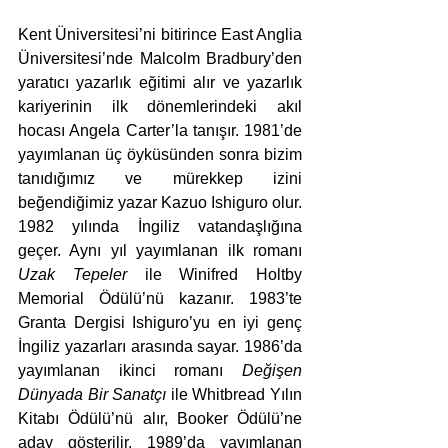
Kent Üniversitesi’ni bitirince East Anglia 
Üniversitesi’nde Malcolm Bradbury’den 
yaratıcı yazarlık eğitimi alır ve yazarlık 
kariyerinin ilk dönemlerindeki akıl 
hocası Angela Carter’la tanışır. 1981’de 
yayımlanan üç öyküsünden sonra bizim 
tanıdığımız ve mürekkep izini 
beğendiğimiz yazar Kazuo Ishiguro olur. 
1982 yılında İngiliz vatandaşlığına 
geçer. Aynı yıl yayımlanan ilk romanı 
Uzak Tepeler
 ile Winifred Holtby 
Memorial Ödülü’nü kazanır. 1983’te 
Granta Dergisi Ishiguro’yu en iyi genç 
İngiliz yazarları arasında sayar. 1986’da 
yayımlanan ikinci romanı 
Değişen 
Dünyada Bir Sanatçı
 ile Whitbread Yılın 
Kitabı Ödülü’nü alır, Booker Ödülü’ne 
aday gösterilir. 1989’da yayımlanan 