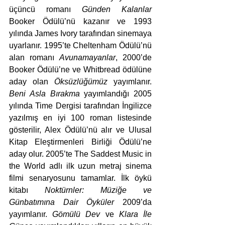
üçüncü romanı 
Günden Kalanlar
Booker Ödülü’nü kazanır ve 1993 
yılında James Ivory tarafından sinemaya 
uyarlanır. 1995’te Cheltenham Ödülü’nü 
alan romanı 
Avunamayanlar
, 2000’de 
Booker Ödülü’ne ve Whitbread ödülüne 
aday olan 
Öksüzlüğümüz
 yayımlanır. 
Beni Asla Bırakma
 yayımlandığı 2005 
yılında Time Dergisi tarafından İngilizce 
yazılmış en iyi 100 roman listesinde 
gösterilir, Alex Ödülü’nü alır ve Ulusal 
Kitap Eleştirmenleri Birliği Ödülü’ne 
aday olur. 2005’te The Saddest Music in 
the World adlı ilk uzun metraj sinema 
filmi senaryosunu tamamlar. İlk öykü 
kitabı 
Noktürnler: Müziğe ve 
Günbatımına Dair Öyküler
 2009’da 
yayımlanır. 
Gömülü Dev
 ve 
Klara İle 