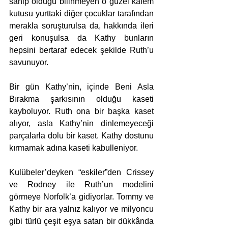
sahip olduğu bilinmeyen o güzel kalem 
kutusu yurttaki diğer çocuklar tarafından 
merakla soruşturulsa da, hakkında ileri 
geri konuşulsa da Kathy bunların 
hepsini bertaraf edecek şekilde Ruth’u 
savunuyor. 
Bir gün Kathy’nin, içinde Beni Asla 
Bırakma şarkısının olduğu kaseti 
kayboluyor. Ruth ona bir başka kaset 
alıyor, asla Kathy’nin dinlemeyeceği 
parçalarla dolu bir kaset. Kathy dostunu 
kırmamak adına kaseti kabulleniyor.
Kulübeler’deyken “eskiler”den Crissey 
ve Rodney ile Ruth’un modelini 
görmeye Norfolk’a gidiyorlar. Tommy ve 
Kathy bir ara yalnız kalıyor ve milyoncu 
gibi türlü çeşit eşya satan bir dükkânda 