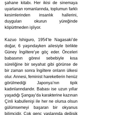
şahane kitabı. Her ikisi de sinemaya 
uyarlanan romanlarında, toplumun farklı 
kesimlerinden insanlık hallerini, 
duyguları okurun yüreğinde 
köpürtmeden işliyor.
Kazuo Ishiguro, 1954’te Nagasaki’de 
doğar, 6 yaşındayken ailesiyle birlikte 
Güney İngiltere’ye göç eder. Önceleri 
babasının görevi sebebiyle kısa 
süreliğine bir seyahat gibi görünse de 
bir zaman sonra İngiltere onların ülkesi 
olur. Annesi, feminist hareketlerin henüz 
görülmediği Japonya’nın tipik 
kadınlarındandır. Babası ise uzun yıllar 
yaşadığı Şangay’da karakterine kazınan 
Çinli kabullenişi ile her ne olursa olsun 
gülümsemeyi başaran bir okyanus 
bilimcidir. Çok genç yaşlarında değişik 