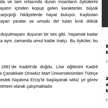
nda ve tam ortasında duran insanların öykülerini 
hayatın içinden kopup gelen karakterler, büyük 
arpıştığı hikâyelerde hayat buluyor. Kaybolan 
nayan yaralar ve umudu diri tutan kırık dökük 
 duyulmayanı duyuran bir ses gibi. Yaşamak kadar 
a aynı zamanda umut kadar inatçı. Bu öyküler, bu 
1
91’de Kadirli’de doğdu. Lise eğitimini Kadirli 
a Çanakkale Onsekiz Mart Üniversitesinden Türkçe 
lek hayatına Erciş’te başlayarak sekiz yıl görev 
etmeni olarak çalışmaktadır. 
b
2