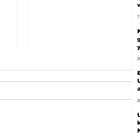
7
2
2
U
Zihnin derinliklerinden bilimin
ışığına; İnsanlık Karnesi