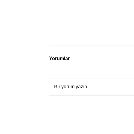
Yorumlar
Bir yorum yazın...
Bir davadan devasa bir devlet
eleştirisine