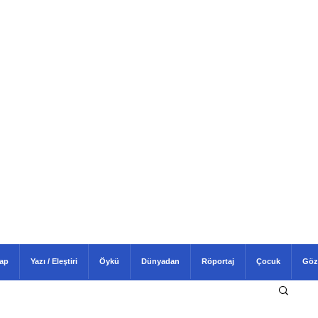
tap
Yazı / Eleştiri
Öykü
Dünyadan
Röportaj
Çocuk
Göz