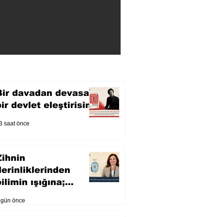
Bir davadan devasa
bir devlet eleştirisine
3 saat önce
Zihnin
derinliklerinden
ilimin ışığına;
İnsanlık Karnesi
 gün önce