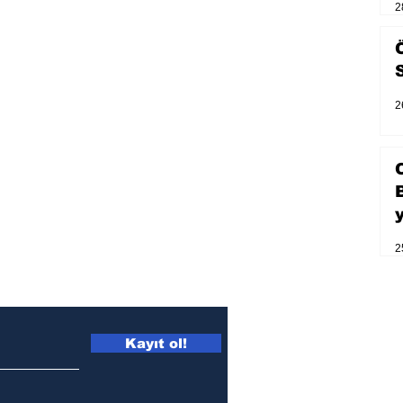
2
2
2
Kayıt ol!