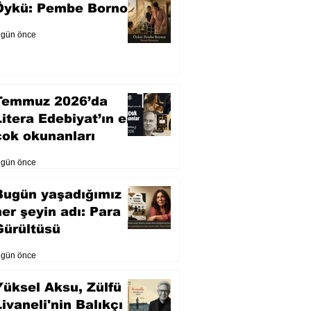
Öykü: Pembe Bornoz
 gün önce
Temmuz 2026’da
Litera Edebiyat’ın en
çok okunanları
 gün önce
Bugün yaşadığımız
her şeyin adı: Para
Gürültüsü
 gün önce
Yüksel Aksu, Zülfü
Livaneli'nin Balıkçı