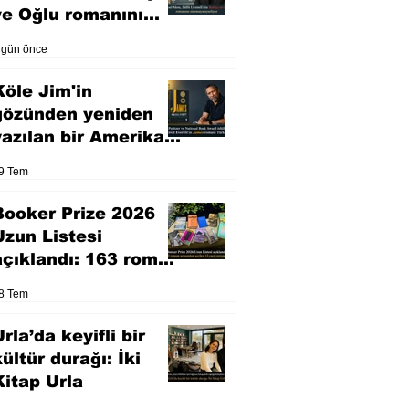
ve Oğlu romanını
sinemaya uyarlıyor
 gün önce
Köle Jim'in
gözünden yeniden
yazılan bir Amerikan
klasiği
9 Tem
Booker Prize 2026
Uzun Listesi
açıklandı: 163 roman
arasından seçilen 13
8 Tem
eser yarışacak
rla’da keyifli bir
kültür durağı: İki
Kitap Urla