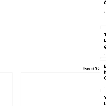
3
4
Hepsini Gör
6