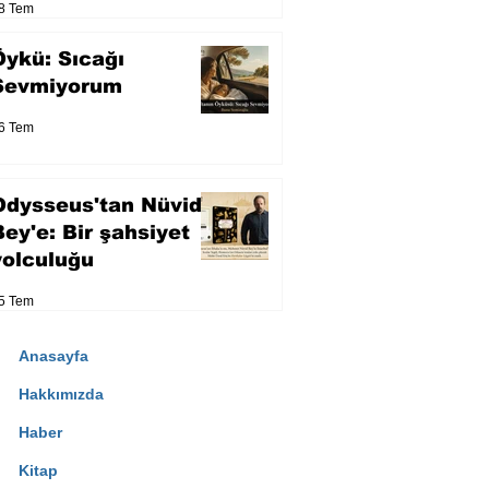
8 Tem
Öykü: Sıcağı
Sevmiyorum
6 Tem
Odysseus'tan Nüvid
Bey'e: Bir şahsiyet
yolculuğu
5 Tem
Anasayfa
Hakkımızda
Haber
Kitap