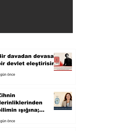
Bir davadan devasa
bir devlet eleştirisine
 gün önce
Zihnin
derinliklerinden
ilimin ışığına;
İnsanlık Karnesi
 gün önce