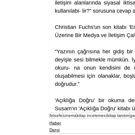
iletişim alanlarında siyasal iktisa
kullanılabi- lir?” sorusuna cevap
Christian Fuchs'un son kitabı 'E
Üzerine Bir Medya ve İletişim Ç
“Yazının çağrısına her gidiş bi
deyişle sesi bilmekle mümkün. I
okuru- na onun kendisini de iş
oluşabilmesi için olanaklar, bos
doğrudur.”  
'Açıklığa Doğru' bir okuma d
Susam'ın 'Açıklığa Doğru' kitabı 
felsefe
sinema
kitap incelemesi
kitap tanıtım
ga
Haber
Dergi