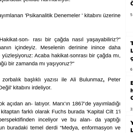
yımlanan 'Psikanalitik Denemeler ' kitabını üzerine 
5
kikat-son- rası bir çağda nasıl yaşayabiliriz?” 
̧manın içindeyiz. Meselenin derinine inince daha 
le yüzleşiyoruz: Acaba hakikat-sonrası bir çağda mı, 
düğü bir zamanda mı yaşıyoruz?"
6
k zorbalık başlıklı yazısı ile Ali Bulunmaz
, 
Peter 
il' kitabını irdeliyor.
çok açıdan an- latıyor. Marx’ın 1867’de yayımladığı 
3
ok kitaptan farklı olarak Fuchs burada 'Kapital Cilt 1'i 
 perspektifinden inceliyor ve bu alan- da yaptığı 
chs’un buradaki temel derdi “Medya, enformasyon ve 