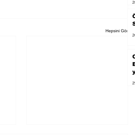
2
Hepsini Gör
2
2