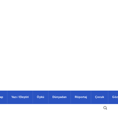
tap
Yazı / Eleştiri
Öykü
Dünyadan
Röportaj
Çocuk
Göz