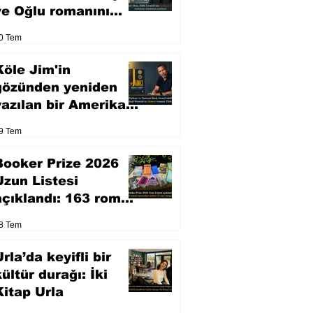
ve Oğlu romanını
sinemaya uyarlıyor
0 Tem
Köle Jim'in
gözünden yeniden
yazılan bir Amerikan
klasiği
9 Tem
Booker Prize 2026
Uzun Listesi
açıklandı: 163 roman
arasından seçilen 13
8 Tem
eser yarışacak
rla’da keyifli bir
kültür durağı: İki
Kitap Urla