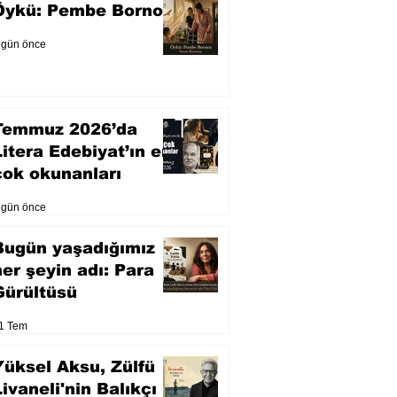
Öykü: Pembe Bornoz
 gün önce
Temmuz 2026’da
Litera Edebiyat’ın en
çok okunanları
 gün önce
Bugün yaşadığımız
her şeyin adı: Para
Gürültüsü
1 Tem
Yüksel Aksu, Zülfü
Livaneli'nin Balıkçı