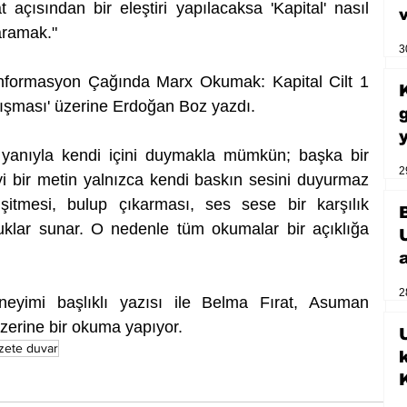
t açısından bir eleştiri yapılacaksa 'Kapital' nasıl 
 aramak."
3
nformasyon Çağında Marx Okumak: Kapital Cilt 1 
alışması' üzerine Erdoğan Boz yazdı.
r yanıyla kendi içini duymakla mümkün; başka bir 
2
̇yi bir metin yalnızca kendi baskın sesini duyurmaz 
itmesi, bulup çıkarması, ses sese bir karşılık 
̧luklar sunar. O nedenle tüm okumalar bir açıklığa 
2
eneyimi başlıklı yazısı ile Belma Fırat, Asuman 
üzerine bir okuma yapıyor.
U
zete duvar