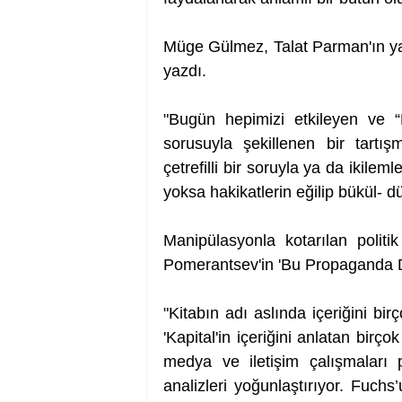
Müge Gülmez, 
Talat Parman'ın ya
yazdı.
"Bugün hepimizi etkileyen ve “Ha
sorusuyla şekillenen bir tartıs
çetrefilli bir soruyla ya da ikilem
yoksa hakikatlerin eğilip bükül- 
Manipülasyonla kotarılan politi
Pomerantsev'in 'Bu Propaganda Değ
"Kitabın adı aslında içeriğini bir
'Kapital'in içeriğini anlatan birç
medya ve iletişim çalışmaları
analizleri yoğunlaştırıyor. Fu