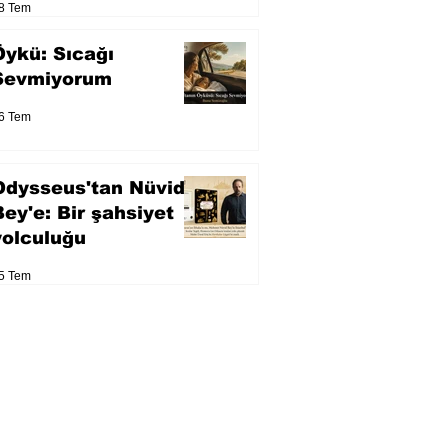
8 Tem
Öykü: Sıcağı
Sevmiyorum
6 Tem
Odysseus'tan Nüvid
Bey'e: Bir şahsiyet
yolculuğu
5 Tem