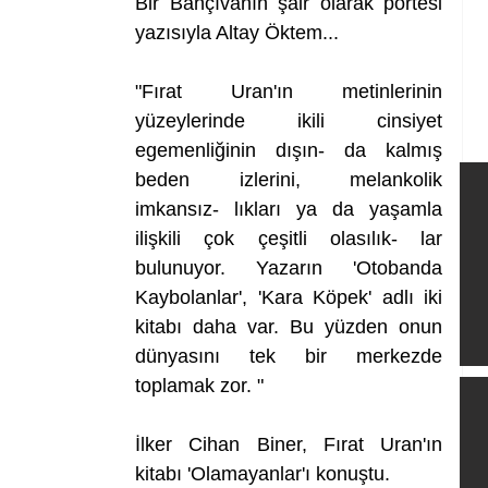
Bir Bahçıvanın şair olarak portesi 
yazısıyla Altay Öktem...
"Fırat Uran'ın metinlerinin 
yüzeylerinde ikili cinsiyet 
egemenliğinin dışın- da kalmış 
beden izlerini, melankolik 
imkansız- lıkları ya da yaşamla 
ilişkili çok çeşitli olasılık- lar 
bulunuyor. Yazarın 'Otobanda 
Kaybolanlar', 'Kara Köpek' adlı iki 
kitabı daha var. Bu yüzden onun 
dünyasını tek bir merkezde 
toplamak zor. "
İlker Cihan Biner, Fırat Uran'ın 
kitabı 'Olamayanlar'ı konuştu.