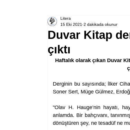
Litera
15 Eki 2021
2 dakikada okunur
Duvar Kitap der
çıktı
Haftalık olarak çıkan Duvar K
ç
Derginin bu sayısında; İlker Ciha
Soner Sert, Müge Gülmez, Erdoğan
"Olav H. Hauge’nin hayatı, hayat
anlamda. Bir bahçıvanı, tanınmış 
dönüştüren şey, ne tesadüf ne m