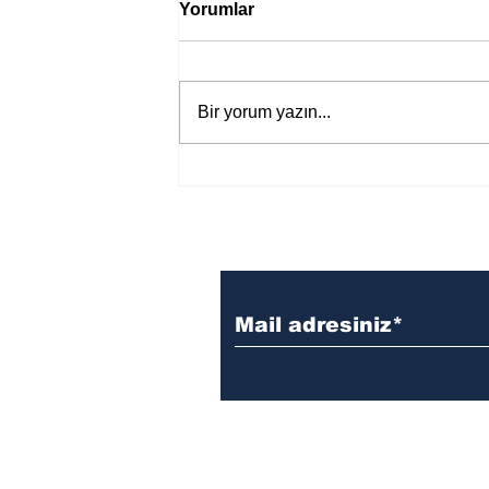
Yorumlar
Bir yorum yazın...
Bir davadan devasa bir devlet
eleştirisine
reklam, sponsorluk ve işbirliği iç