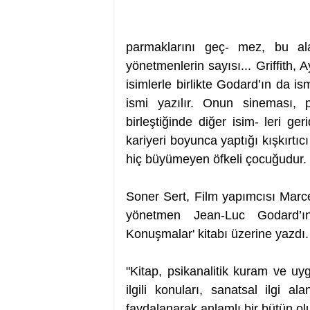
parmaklarını geç- mez, bu ala
yönetmenlerin sayısı... Griffith,
isimlerle birlikte Godard’ın da is
ismi yazılır. Onun sineması, po
birleştiğinde diğer isim- leri ger
kariyeri boyunca yaptığı kışkırtıc
hiç büyümeyen öfkeli çocuğudur. 
Soner Sert, Film yapımcısı Marcel 
yönetmen Jean-Luc Godard’ın
Konuşmalar' kitabı üzerine yazdı.
"Kitap, psikanalitik kuram ve uyg
ilgili konuları, sanatsal ilgi a
faydalanarak anlamlı bir bütün ol