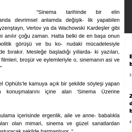
"Sinema tarihinde bir elin 
nda devrimsel anlamda değişik- lik yapabilen 
 Ayzenştayn, Vertov ya da Wachowski Kardeşler gibi 
mi anılır çoğu zaman. Hatta belki de en başa onun 
litik görüşü ve bu ko- nudaki mücadelesiyle 
ide bırakır. Mesleğe başladığı yıllarda- ki yazıları, 
ı filmleri, broşür ve eylemleriyle o, sinemanın asi ve 
"
3
Ophüls’le kamuya açık bir şekilde söyleşi yapan 
 konuşmalarını içine alan 'Sinema Üzerine 
b
ulama içerisinde ergenlik, aile ve anne- babalıkla 
4
lanları olan mimari, sinema ve güzel sanatlardan 
uşturacak şekilde harmanlıyor. "