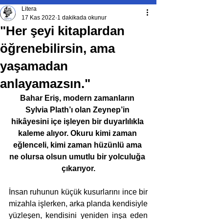
Litera
17 Kas 2022
1 dakikada okunur
"Her şeyi kitaplardan
öğrenebilirsin, ama
yaşamadan
anlayamazsın."
Bahar Eriş, modern zamanların 
Sylvia Plath’ı olan Zeynep’in 
hikâyesini içe işleyen bir duyarlılıkla 
kaleme alıyor. Okuru kimi zaman 
eğlenceli, kimi zaman hüzünlü ama 
ne olursa olsun umutlu bir yolculuğa 
çıkarıyor.
İnsan ruhunun küçük kusurlarını ince bir 
mizahla işlerken, arka planda kendisiyle 
yüzleşen, kendisini yeniden inşa eden 