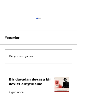
Yorumlar
Öykü: Pembe B
Zihnin derinliklerinden
Bir yorum yazın...
bilimin ışığına; İnsanlık
Karnesi
Bir davadan devasa bir
devlet eleştirisine
2 gün önce