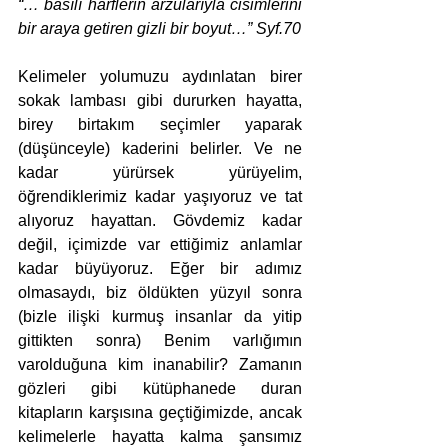
“… basılı harflerin arzularıyla cisimlerini 
bir araya getiren gizli bir boyut…” Syf.70
Kelimeler yolumuzu aydınlatan birer 
sokak lambası gibi dururken hayatta, 
birey birtakım seçimler yaparak 
(düşünceyle) kaderini belirler. Ve ne 
kadar yürürsek yürüyelim, 
öğrendiklerimiz kadar yaşıyoruz ve tat 
alıyoruz hayattan. Gövdemiz kadar 
değil, içimizde var ettiğimiz anlamlar 
kadar büyüyoruz. Eğer bir adımız 
olmasaydı, biz öldükten yüzyıl sonra 
(bizle ilişki kurmuş insanlar da yitip 
gittikten sonra) Benim varlığımın 
varolduğuna kim inanabilir? Zamanın 
gözleri gibi kütüphanede duran 
kitapların karşısına geçtiğimizde, ancak 
kelimelerle hayatta kalma şansımız 