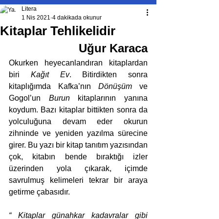
Litera
1 Nis 2021
4 dakikada okunur
Kitaplar Tehlikelidir
Uğur Karaca
Okurken heyecanlandıran kitaplardan 
biri 
Kağıt Ev
. Bitirdikten sonra 
kitaplığımda Kafka’nın 
Dönüşüm
 ve 
Gogol’un 
Burun
 kitaplarının yanına 
koydum. Bazı kitaplar bittikten sonra da 
yolculuğuna devam eder okurun 
zihninde ve yeniden yazılma sürecine 
girer. Bu yazı bir kitap tanıtım yazısından 
çok, kitabın bende bıraktığı izler 
üzerinden yola çıkarak, içimde 
savrulmuş kelimeleri tekrar bir araya 
getirme çabasıdır. 
“ Kitaplar günahkar kadavralar gibi 