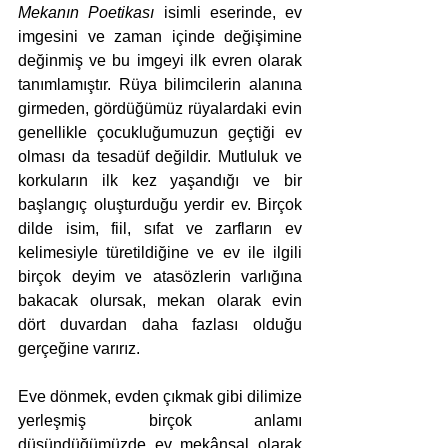
Mekanın Poetikası
 isimli eserinde, ev 
imgesini ve zaman içinde değişimine 
değinmiş ve bu imgeyi ilk evren olarak 
tanımlamıştır. Rüya bilimcilerin alanına 
girmeden, gördüğümüz rüyalardaki evin 
genellikle çocukluğumuzun geçtiği ev 
olması da tesadüf değildir. Mutluluk ve 
korkuların ilk kez yaşandığı ve bir 
başlangıç oluşturduğu yerdir ev. Birçok 
dilde isim, fiil, sıfat ve zarfların ev 
kelimesiyle türetildiğine ve ev ile ilgili 
birçok deyim ve atasözlerin varlığına 
bakacak olursak, mekan olarak evin 
dört duvardan daha fazlası olduğu 
gerçeğine varırız. 
Eve dönmek, evden çıkmak gibi dilimize 
yerleşmiş birçok anlamı 
düşündüğümüzde ev mekânsal olarak 