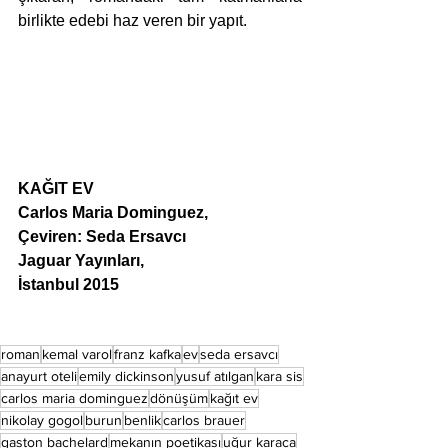
birlikte edebi haz veren bir yapıt.
KAĞIT EV
Carlos Maria Dominguez, 
Çeviren: Seda Ersavcı
Jaguar Yayınları, 
İstanbul 2015
roman
kemal varol
franz kafka
ev
seda ersavcı
anayurt oteli
emily dickinson
yusuf atılgan
kara sis
carlos maria dominguez
dönüşüm
kağıt ev
nikolay gogol
burun
benlik
carlos brauer
gaston bachelard
mekanın poetikası
uğur karaca