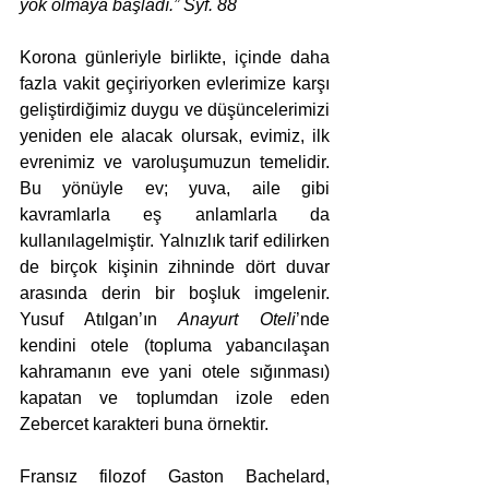
yok olmaya başladı.” Syf. 88
Korona günleriyle birlikte, içinde daha 
fazla vakit geçiriyorken evlerimize karşı 
geliştirdiğimiz duygu ve düşüncelerimizi 
yeniden ele alacak olursak, evimiz, ilk 
evrenimiz ve varoluşumuzun temelidir. 
Bu yönüyle ev; yuva, aile gibi 
kavramlarla eş anlamlarla da 
kullanılagelmiştir. Yalnızlık tarif edilirken 
de birçok kişinin zihninde dört duvar 
arasında derin bir boşluk imgelenir. 
Yusuf Atılgan’ın 
Anayurt Oteli
’nde 
kendini otele (topluma yabancılaşan 
kahramanın eve yani otele sığınması) 
kapatan ve toplumdan izole eden 
Zebercet karakteri buna örnektir.
Fransız filozof Gaston Bachelard, 