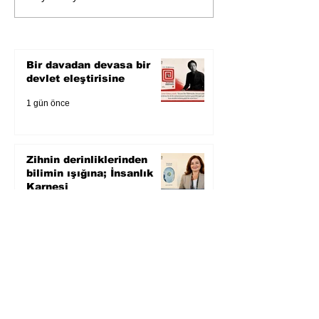
kitabı
röportajı
Bir davadan devasa bir
devlet eleştirisine
1 gün önce
Zihnin derinliklerinden
bilimin ışığına; İnsanlık
Karnesi
3 gün önce
Öykü: Pembe Bornoz
3 gün önce