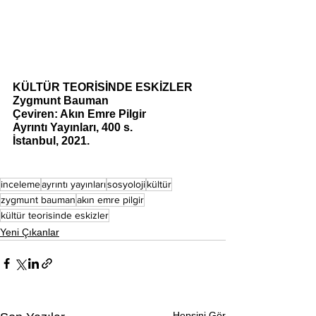
KÜLTÜR TEORİSİNDE ESKİZLER
Zygmunt Bauman
Çeviren: Akın Emre Pilgir
Ayrıntı Yayınları, 400 s. 
İstanbul, 2021. 
inceleme
ayrıntı yayınları
sosyoloji
kültür
zygmunt bauman
akın emre pilgir
kültür teorisinde eskizler
Yeni Çıkanlar
Hepsini Gör