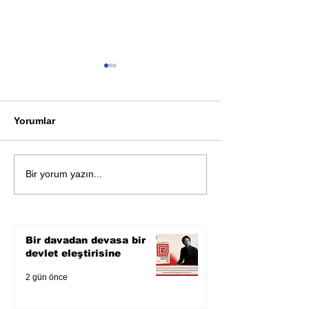
Yorumlar
Öykü: Pembe B
Zihnin derinliklerinden
Bir yorum yazın...
bilimin ışığına; İnsanlık
Karnesi
Bir davadan devasa bir
devlet eleştirisine
2 gün önce