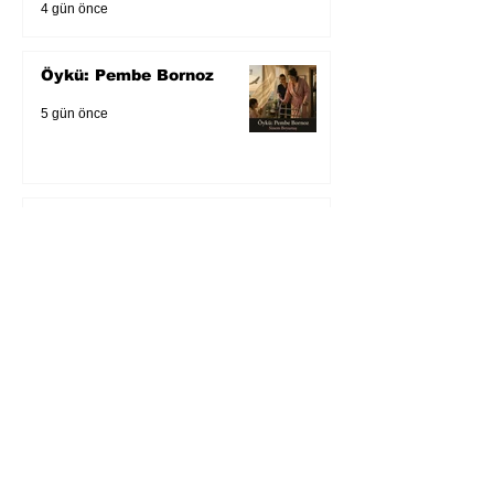
4 gün önce
Öykü: Pembe Bornoz
5 gün önce
Temmuz 2026’da Litera
Edebiyat’ın en çok
okunanları
6 gün önce
Bugün yaşadığımız her
şeyin adı: Para Gürültüsü
31 Tem