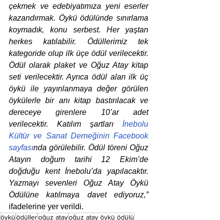
çekmek ve edebiyatımıza yeni eserler 
kazandırmak. Öykü ödülünde sınırlama 
koymadık, konu serbest. Her yaştan 
herkes katılabilir. Ödüllerimiz tek 
kategoride olup ilk üçe ödül verilecektir. 
Ödül olarak plaket ve Oğuz Atay kitap 
seti verilecektir. Ayrıca ödül alan ilk üç 
öykü ile yayınlanmaya değer görülen 
öykülerle bir anı kitap bastırılacak ve 
dereceye girenlere 10’ar adet 
verilecektir. Katılım şartları 
İnebolu 
Kültür ve Sanat Derneğinin Facebook 
sayfası
nda görülebilir. Ödül töreni Oğuz 
Atayın doğum tarihi 12 Ekim’de 
doğduğu kent İnebolu’da yapılacaktır. 
Yazmayı sevenleri Oğuz Atay Öykü 
Ödülüne katılmaya davet ediyoruz,”
ifadelerine yer verildi.
öykü
ödüller
oğuz atay
oğuz atay öykü ödülü