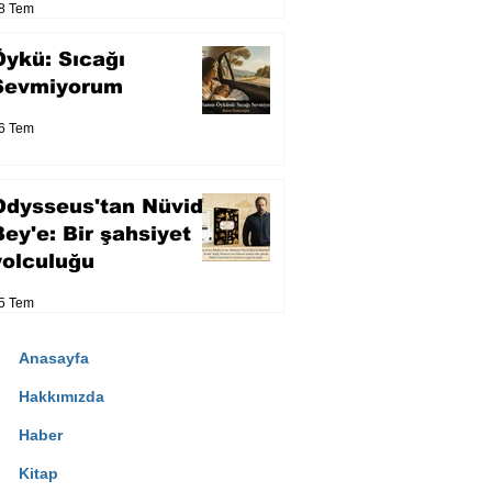
8 Tem
Öykü: Sıcağı
Sevmiyorum
6 Tem
Odysseus'tan Nüvid
Bey'e: Bir şahsiyet
yolculuğu
5 Tem
Anasayfa
Hakkımızda
Haber
Kitap