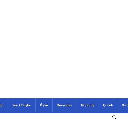
tap
Yazı / Eleştiri
Öykü
Dünyadan
Röportaj
Çocuk
Göz