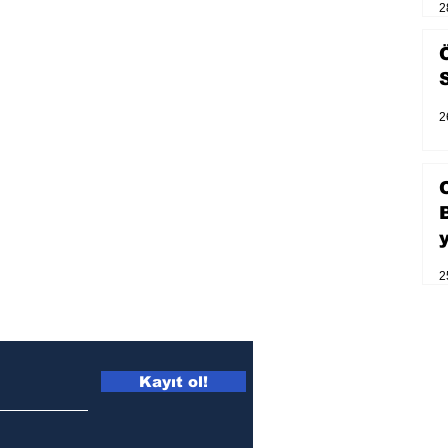
2
2
2
Kayıt ol!