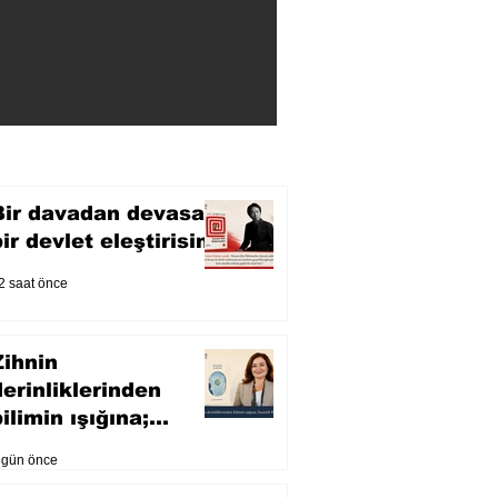
Bir davadan devasa
bir devlet eleştirisine
2 saat önce
Zihnin
derinliklerinden
ilimin ışığına;
İnsanlık Karnesi
 gün önce