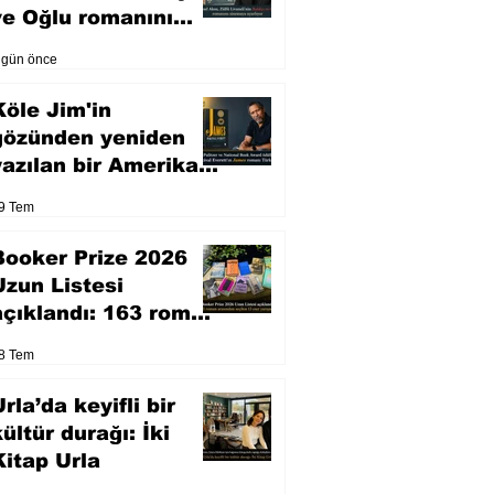
ve Oğlu romanını
sinemaya uyarlıyor
 gün önce
Köle Jim'in
gözünden yeniden
yazılan bir Amerikan
klasiği
9 Tem
Booker Prize 2026
Uzun Listesi
açıklandı: 163 roman
arasından seçilen 13
8 Tem
eser yarışacak
rla’da keyifli bir
kültür durağı: İki
Kitap Urla