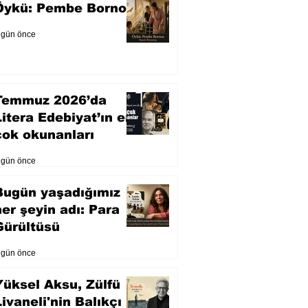
Öykü: Pembe Bornoz
 gün önce
Temmuz 2026’da
Litera Edebiyat’ın en
çok okunanları
 gün önce
Bugün yaşadığımız
her şeyin adı: Para
Gürültüsü
 gün önce
Yüksel Aksu, Zülfü
Livaneli'nin Balıkçı