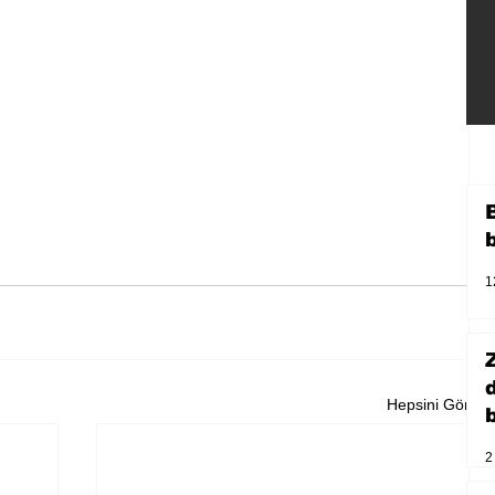
1
Hepsini Gör
b
2