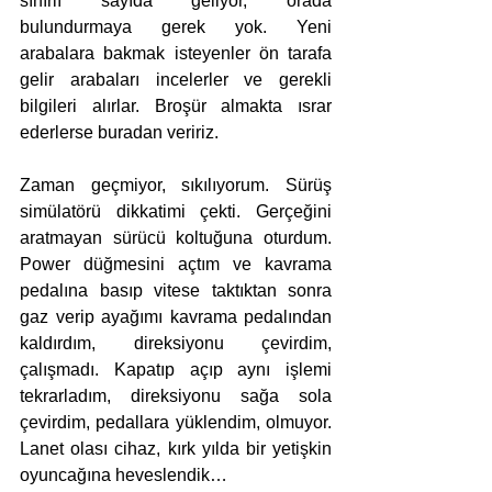
sınırlı sayıda geliyor, orada 
bulundurmaya gerek yok. Yeni 
arabalara bakmak isteyenler ön tarafa 
gelir arabaları incelerler ve gerekli 
bilgileri alırlar. Broşür almakta ısrar 
ederlerse buradan veririz.
Zaman geçmiyor, sıkılıyorum. Sürüş 
simülatörü dikkatimi çekti. Gerçeğini 
aratmayan sürücü koltuğuna oturdum. 
Power düğmesini açtım ve kavrama 
pedalına basıp vitese taktıktan sonra 
gaz verip ayağımı kavrama pedalından 
kaldırdım, direksiyonu çevirdim, 
çalışmadı. Kapatıp açıp aynı işlemi 
tekrarladım, direksiyonu sağa sola 
çevirdim, pedallara yüklendim, olmuyor. 
Lanet olası cihaz, kırk yılda bir yetişkin 
oyuncağına heveslendik…