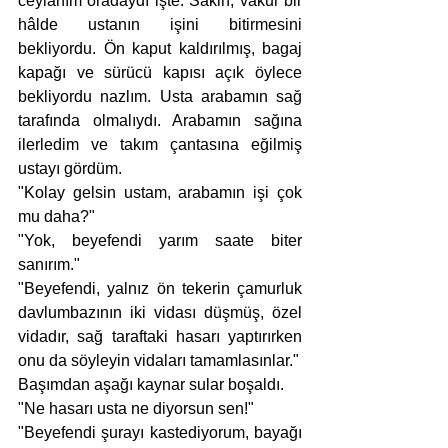
ceylanım oradaydı işte. Sakin, vakur bir 
hâlde ustanın işini bitirmesini 
bekliyordu. Ön kaput kaldırılmış, bagaj 
kapağı ve sürücü kapısı açık öylece 
bekliyordu nazlım. Usta arabamın sağ 
tarafında olmalıydı. Arabamın sağına 
ilerledim ve takım çantasına eğilmiş 
ustayı gördüm.
"Kolay gelsin ustam, arabamın işi çok 
mu daha?"
"Yok, beyefendi yarım saate biter 
sanırım."
"Beyefendi, yalnız ön tekerin çamurluk 
davlumbazının iki vidası düşmüş, özel 
vidadır, sağ taraftaki hasarı yaptırırken 
onu da söyleyin vidaları tamamlasınlar."
Başımdan aşağı kaynar sular boşaldı.
"Ne hasarı usta ne diyorsun sen!"
"Beyefendi şurayı kastediyorum, bayağı 