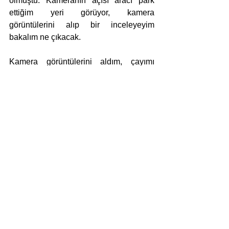
olmuştu. Kameranın açısı aracı park 
ettiğim yeri görüyor, kamera 
görüntülerini alıp bir inceleyeyim 
bakalım ne çıkacak.
Kamera görüntülerini aldım, çayımı 
demledim şimdi hiçbir anı kaçırmadan 
detaylı bir şekilde izlemeliyim. Kamera 
arabamı biraz kenardan da olsa 
görüyor. Gece arada bir gelip geçen 
arabalar var ama sorun şu ki hiçbirisinin 
plakası okunmuyor. Kameraların 
çözünürlüğü yetersiz. Hangi işimiz 
düzgün ki! İzliyorum. Çok seyrek araba 
geçiyor. Bir ara karşıdan gelen arabanın 
ışığı kameranın görüşünü engelledi. 
Araba biraz durakladı ve ondan sonra 
çekip gitti. Görüntüyü geri alıp defalarca 
izledim. Hiçbir şey anlaşılmıyor. Bu 