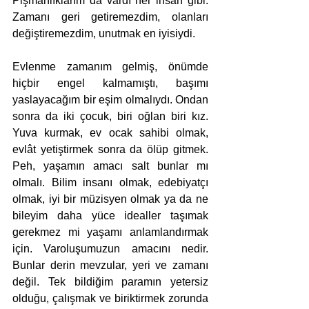
Pişmanlıklarım da vardı her insan gibi. 
Zamanı geri getiremezdim, olanları 
değiştiremezdim, unutmak en iyisiydi. 
Evlenme zamanım gelmiş, önümde 
hiçbir engel kalmamıştı, başımı 
yaslayacağım bir eşim olmalıydı. Ondan 
sonra da iki çocuk, biri oğlan biri kız. 
Yuva kurmak, ev ocak sahibi olmak, 
evlât yetiştirmek sonra da ölüp gitmek. 
Peh, yaşamın amacı salt bunlar mı 
olmalı. Bilim insanı olmak, edebiyatçı 
olmak, iyi bir müzisyen olmak ya da ne 
bileyim daha yüce idealler taşımak 
gerekmez mi yaşamı anlamlandırmak 
için. Varoluşumuzun amacını nedir. 
Bunlar derin mevzular, yeri ve zamanı 
değil. Tek bildiğim paramın yetersiz 
olduğu, çalışmak ve biriktirmek zorunda 