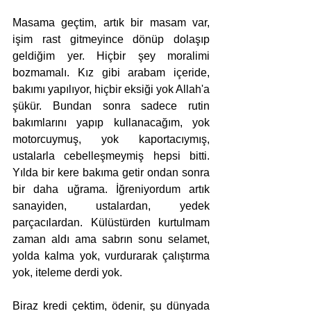
Masama geçtim, artık bir masam var, 
işim rast gitmeyince dönüp dolaşıp 
geldiğim yer. Hiçbir şey moralimi 
bozmamalı. Kız gibi arabam içeride, 
bakımı yapılıyor, hiçbir eksiği yok Allah'a 
şükür. Bundan sonra sadece rutin 
bakımlarını yapıp kullanacağım, yok 
motorcuymuş, yok kaportacıymış, 
ustalarla cebelleşmeymiş hepsi bitti. 
Yılda bir kere bakıma getir ondan sonra 
bir daha uğrama. İğreniyordum artık 
sanayiden, ustalardan, yedek 
parçacılardan. Külüstürden kurtulmam 
zaman aldı ama sabrın sonu selamet, 
yolda kalma yok, vurdurarak çalıştırma 
yok, iteleme derdi yok.
Biraz kredi çektim, ödenir, şu dünyada 