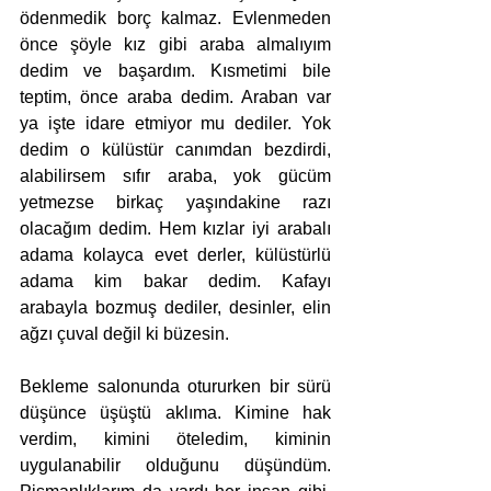
ödenmedik borç kalmaz. Evlenmeden 
önce şöyle kız gibi araba almalıyım 
dedim ve başardım. Kısmetimi bile 
teptim, önce araba dedim. Araban var 
ya işte idare etmiyor mu dediler. Yok 
dedim o külüstür canımdan bezdirdi, 
alabilirsem sıfır araba, yok gücüm 
yetmezse birkaç yaşındakine razı 
olacağım dedim. Hem kızlar iyi arabalı 
adama kolayca evet derler, külüstürlü 
adama kim bakar dedim. Kafayı 
arabayla bozmuş dediler, desinler, elin 
ağzı çuval değil ki büzesin.  
Bekleme salonunda otururken bir sürü 
düşünce üşüştü aklıma. Kimine hak 
verdim, kimini öteledim, kiminin 
uygulanabilir olduğunu düşündüm. 