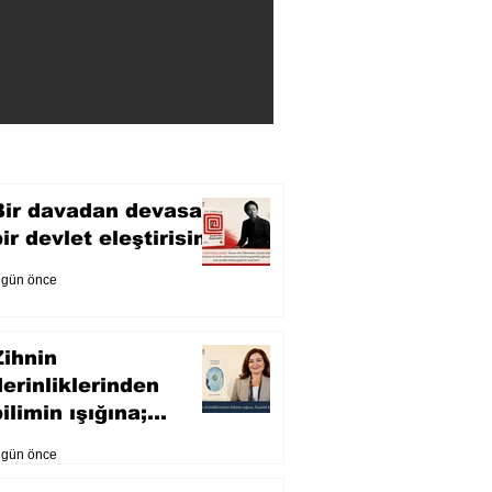
Bir davadan devasa
bir devlet eleştirisine
 gün önce
Zihnin
derinliklerinden
ilimin ışığına;
İnsanlık Karnesi
 gün önce