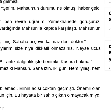
 gelmişti.
2
: “Şefim, Mahsun’un durumu ne olmuş, haber geldi 
n ben revire uğrarım. Yemekhanede görüşürüz, 
e vardığında Mahsun’la kapıda karşılaştı. Mahsun’un 
2
eğilmiş. Sabaha bi şeyin kalmaz dedi doktor.”
erim size niye dikkatli olmazsınız. Neyse ucuz 
 Bir anlık dalgınlık işte benimki. Kusura bakma.”
mez ki Mahsun. Sana izin, iki gün. Hem iyileş, hem 
2
lemedi. Elinin acısı çoktan geçmişti. Önemli olan 
sun için. Bu hayatta bir sahip çıkan olmayacak mıydı 
n!”