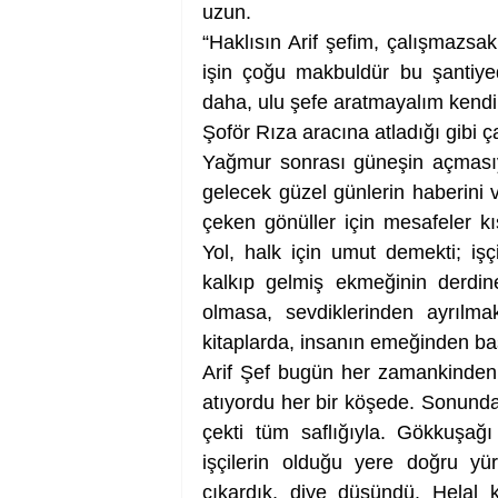
uzun. 
“Haklısın Arif şefim, çalışmazsa
işin çoğu makbuldür bu şantiyede
daha, ulu şefe aratmayalım kend
Şoför Rıza aracına atladığı gibi 
Yağmur sonrası güneşin açmasıy
gelecek güzel günlerin haberini 
çeken gönüller için mesafeler kı
Yol, halk için umut demekti; işç
kalkıp gelmiş ekmeğinin derdin
olmasa, sevdiklerinden ayrılma
kitaplarda, insanın emeğinden ba
Arif Şef bugün her zamankinden d
atıyordu her bir köşede. Sonund
çekti tüm saflığıyla. Gökkuşağ
işçilerin olduğu yere doğru y
çıkardık, diye düşündü. Helal k