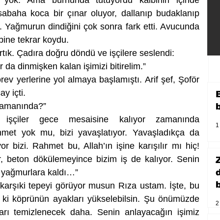
e yok. Ama burnunda tütüyordu kalbinin içinde 
abaha koca bir çınar oluyor, dallanıp budaklanıp 
n. Yağmurun dindiğini çok sonra fark etti. Avucunda 
bine tekrar koydu.
tık. Çadıra doğru döndü ve işçilere seslendi:
 da dinmişken kalan işimizi bitirelim.”
rev yerlerine yol almaya başlamıştı. Arif şef, Şoför 
y içti. 
 zamanında?”
, işçiler gece mesaisine kalıyor zamanında 
1
hmet yok mu, bizi yavaşlatıyor. Yavaşladıkça da 
r bizi. Rahmet bu, Allah’ın işine karışılır mı hiç! 
 beton dökülemeyince bizim iş de kalıyor. Senin 
ş yağmurlara kaldı…”
b
u karşıki tepeyi görüyor musun Rıza ustam. İşte, bu 
 ki köprünün ayakları yükselebilsin. Şu önümüzde 
2
arı temizlenecek daha. Senin anlayacağın işimiz 