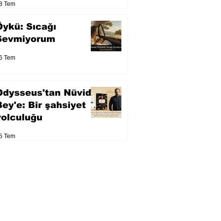
8 Tem
Öykü: Sıcağı
Sevmiyorum
6 Tem
Odysseus'tan Nüvid
Bey'e: Bir şahsiyet
yolculuğu
5 Tem