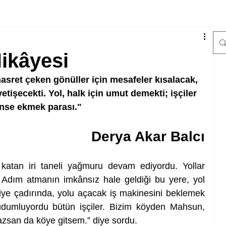
Hikâyesi
ret çeken gönüller için mesafeler kısalacak, 
tişecekti. Yol, halk için umut demekti; işçiler 
inse ekmek parası."
Derya Akar Balcı
katan iri taneli yağmuru devam ediyordu. Yollar 
 Adım atmanın imkânsız hale geldiği bu yere, yol 
iye çadırında, yolu açacak iş makinesini beklemek 
yudumluyordu bütün işçiler. Bizim köyden Mahsun, 
yazsan da köye gitsem.” diye sordu.