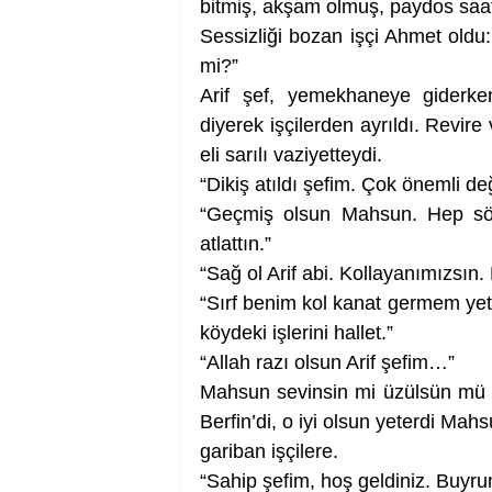
bitmiş, akşam olmuş, paydos saati
Sessizliği bozan işçi Ahmet oldu
mi?”
Arif şef, yemekhaneye giderke
diyerek işçilerden ayrıldı. Revir
eli sarılı vaziyetteydi.
“Dikiş atıldı şefim. Çok önemli d
“Geçmiş olsun Mahsun. Hep söyl
atlattın.”
“Sağ ol Arif abi. Kollayanımızsın.
“Sırf benim kol kanat germem yet
köydeki işlerini hallet.”
“Allah razı olsun Arif şefim…”
Mahsun sevinsin mi üzülsün mü bi
Berfin’di, o iyi olsun yeterdi Mah
gariban işçilere. 
“Sahip şefim, hoş geldiniz. Buyru