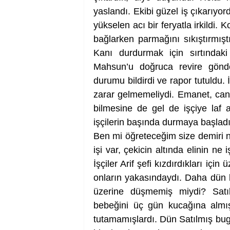
yaslandı. Ekibi güzel iş çıkarıyo
yükselen acı bir feryatla irkildi. 
bağlarken parmağını sıkıştırmışt
Kanı durdurmak için sırtındaki 
Mahsun’u doğruca revire gönde
durumu bildirdi ve rapor tutuldu. İş
zarar gelmemeliydi. Emanet, canda
bilmesine de gel de işçiye laf 
işçilerin başında durmaya başladı
Ben mi öğreteceğim size demiri n
işi var, çekicin altında elinin ne
İşçiler Arif şefi kızdırdıkları iç
onların yakasındaydı. Daha dün b
üzerine düşmemiş miydi? Satı
bebeğini üç gün kucağına almış,
tutamamışlardı. Dün Satılmış bugü