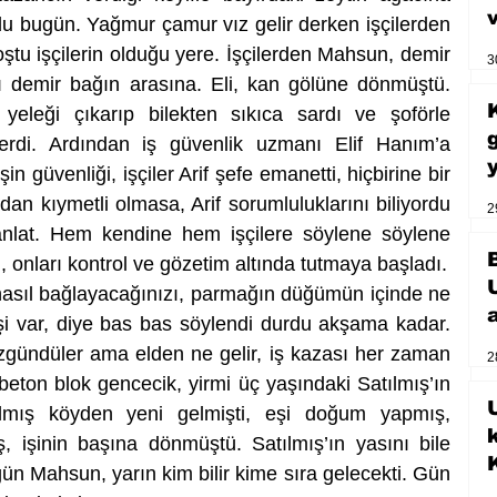
rdu bugün. Yağmur çamur vız gelir derken işçilerden 
Koştu işçilerin olduğu yere. İşçilerden Mahsun, demir 
3
ı demir bağın arasına. Eli, kan gölüne dönmüştü. 
yeleği çıkarıp bilekten sıkıca sardı ve şoförle 
rdi. Ardından iş güvenlik uzmanı Elif Hanım’a 
in güvenliği, işçiler Arif şefe emanetti, hiçbirine bir 
n kıymetli olmasa, Arif sorumluluklarını biliyordu 
2
anlat. Hem kendine hem işçilere söylene söylene 
, onları kontrol ve gözetim altında tutmaya başladı.
asıl bağlayacağınızı, parmağın düğümün içinde ne 
 işi var, diye bas bas söylendi durdu akşama kadar. 
in üzgündüler ama elden ne gelir, iş kazası her zaman 
2
eton blok gencecik, yirmi üç yaşındaki Satılmış’ın 
U
lmış köyden yeni gelmişti, eşi doğum yapmış, 
 işinin başına dönmüştü. Satılmış’ın yasını bile 
n Mahsun, yarın kim bilir kime sıra gelecekti. Gün 