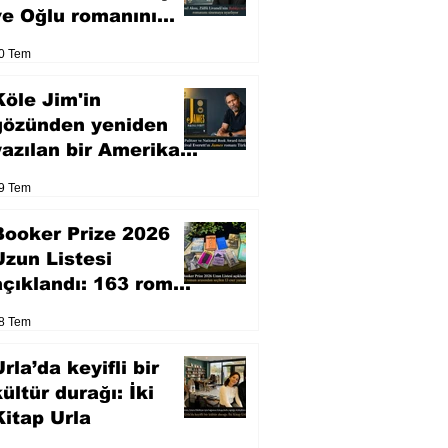
ve Oğlu romanını
sinemaya uyarlıyor
0 Tem
Köle Jim'in
gözünden yeniden
yazılan bir Amerikan
klasiği
9 Tem
Booker Prize 2026
Uzun Listesi
açıklandı: 163 roman
arasından seçilen 13
8 Tem
eser yarışacak
rla’da keyifli bir
kültür durağı: İki
Kitap Urla