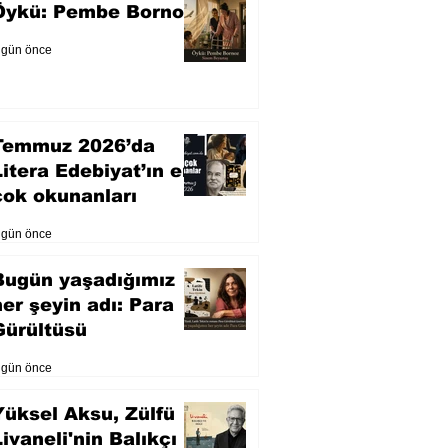
Öykü: Pembe Bornoz
 gün önce
Temmuz 2026’da
Litera Edebiyat’ın en
çok okunanları
 gün önce
Bugün yaşadığımız
her şeyin adı: Para
Gürültüsü
 gün önce
Yüksel Aksu, Zülfü
Livaneli'nin Balıkçı