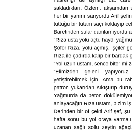
hasretliği de ayrılığı da, çar
sakladıkları. Özlem, akşamdan s
her bir yanını sarıyordu Arif şefi
tuttuğu bir tutam saçı koklayıp ce
Baretinden sular damlamıyordu ar
“Rıza usta yolu açtı, haydi yağmur
Şoför Rıza, yolu açmış, işçiler gö
Rıza ile çadırda kalıp bir bardak ça
“Yol uzun ustam, sence biter mi
“Elimizden geleni yapıyoruz
yetiştirebilmek için. Ama bu ra
patron yukarıdan sıkıştırıp duruyo
Yağmurda da beton dökülemiyor,
anlayacağın Rıza ustam, bizim i
Derinden bir of çekti Arif şef, ş
hafta sonu bu yol oraya varmalı
uzanan sağlı sollu zeytin ağaçl