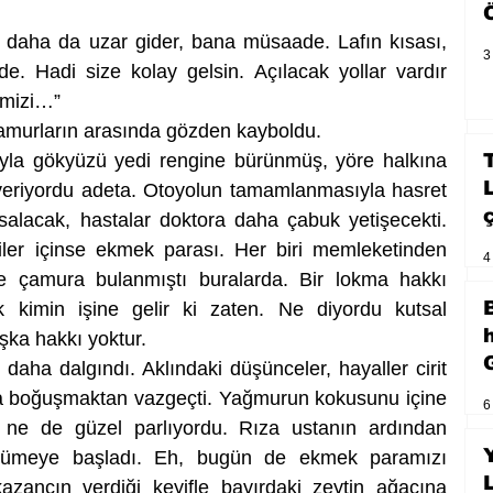
k daha da uzar gider, bana müsaade. Lafın kısası, 
3
. Hadi size kolay gelsin. Açılacak yollar vardır 
imizi…”
çamurların arasında gözden kayboldu. 
la gökyüzü yedi rengine bürünmüş, yöre halkına 
veriyordu adeta. Otoyolun tamamlanmasıyla hasret 
salacak, hastalar doktora daha çabuk yetişecekti. 
iler içinse ekmek parası. Her biri memleketinden 
4
e çamura bulanmıştı buralarda. Bir lokma hakkı 
k kimin işine gelir ki zaten. Ne diyordu kutsal 
şka hakkı yoktur.
aha dalgındı. Aklındaki düşünceler, hayaller cirit 
a boğuşmaktan vazgeçti. Yağmurun kokusunu içine 
6
ı ne de güzel parlıyordu. Rıza ustanın ardından 
ürümeye başladı. Eh, bugün de ekmek paramızı 
azancın verdiği keyifle bayırdaki zeytin ağacına 