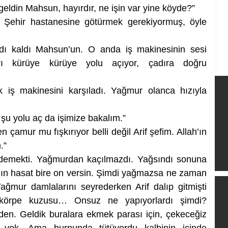
geldin Mahsun, hayırdır, ne işin var yine köyde?”
ş. Şehir hastanesine götürmek gerekiyormuş, öyle 
ı kaldı Mahsun’un. O anda iş makinesinin sesi 
rı kürüye kürüye yolu açıyor, çadıra doğru 
k iş makinesini karşıladı. Yağmur olanca hızıyla 
şu yolu aç da işimize bakalım.”
çamur mu fışkırıyor belli değil Arif şefim. Allah’ın 
.” 
demekti. Yağmurdan kaçılmazdı. Yağsındı sonuna 
ın hasat bire on versin. Şimdi yağmazsa ne zaman 
ağmur damlalarını seyrederken Arif dalıp gitmişti 
, körpe kuzusu… Onsuz ne yapıyorlardı şimdi? 
inden. Geldik buralara ekmek parası için, çekeceğiz 