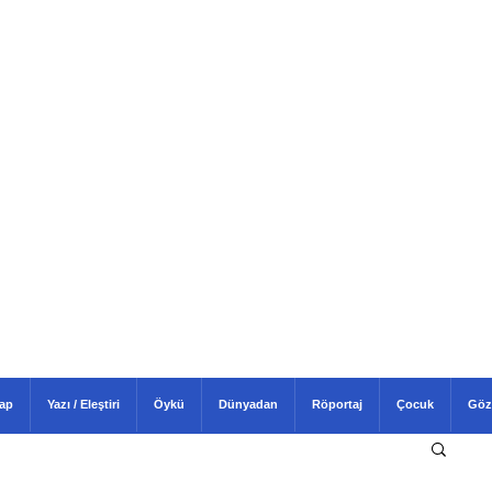
tap
Yazı / Eleştiri
Öykü
Dünyadan
Röportaj
Çocuk
Göz