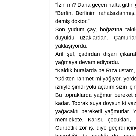
“İzin mi? Daha geçen hafta gittin 
“Berfin, Berfinim rahatsızlanmı
demiş doktor.” 
Son yudum çay, boğazına takıld
duyuldu uzaklardan. Çamurla
yaklaşıyordu. 
Arif şef, çadırdan dışarı çıkara
yağmaya devam ediyordu. 
“Kaldık buralarda be Rıza ustam, 
“Gökten rahmet mi yağıyor, yerden 
izniyle şimdi yolu açarım sizin için
Bu topraklarda yağmur bereket 
kadar. Toprak suya doysun ki yaz
yağacaktı bereketli yağmurlar. Y
memlekete. Karısı, çocukları
Gurbetlik zor iş, diye geçirdi iç