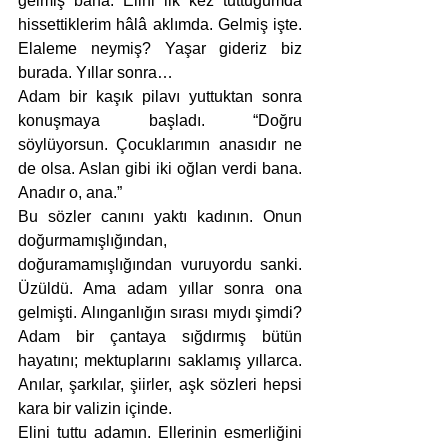
gelmiş bana. Elini ilk kez tuttuğumda 
hissettiklerim hâlâ aklımda. Gelmiş işte. 
Elaleme neymiş? Yaşar gideriz biz 
burada. Yıllar sonra…
Adam bir kaşık pilavı yuttuktan sonra 
konuşmaya başladı. “Doğru 
söylüyorsun. Çocuklarımın anasıdır ne 
de olsa. Aslan gibi iki oğlan verdi bana. 
Anadır o, ana.”
Bu sözler canını yaktı kadının. Onun 
doğurmamışlığından, 
doğuramamışlığından vuruyordu sanki. 
Üzüldü. Ama adam yıllar sonra ona 
gelmişti. Alınganlığın sırası mıydı şimdi? 
Adam bir çantaya sığdırmış bütün 
hayatını; mektuplarını saklamış yıllarca. 
Anılar, şarkılar, şiirler, aşk sözleri hepsi 
kara bir valizin içinde. 
Elini tuttu adamın. Ellerinin esmerliğini 