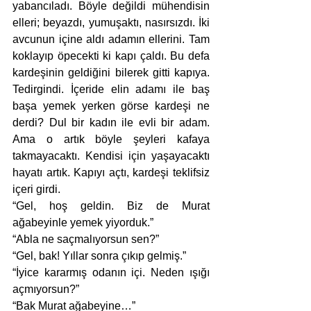
yabancıladı. Böyle değildi mühendisin 
elleri; beyazdı, yumuşaktı, nasırsızdı. İki 
avcunun içine aldı adamın ellerini. Tam 
koklayıp öpecekti ki kapı çaldı. Bu defa 
kardeşinin geldiğini bilerek gitti kapıya. 
Tedirgindi. İçeride elin adamı ile baş 
başa yemek yerken görse kardeşi ne 
derdi? Dul bir kadın ile evli bir adam. 
Ama o artık böyle şeyleri kafaya 
takmayacaktı. Kendisi için yaşayacaktı 
hayatı artık. Kapıyı açtı, kardeşi teklifsiz 
içeri girdi. 
“Gel, hoş geldin. Biz de Murat 
ağabeyinle yemek yiyorduk.” 
“Abla ne saçmalıyorsun sen?”
“Gel, bak! Yıllar sonra çıkıp gelmiş.”
“İyice kararmış odanın içi. Neden ışığı 
açmıyorsun?”
“Bak Murat ağabeyine…”