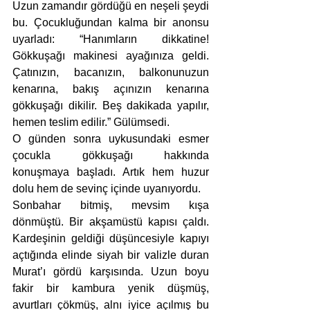
Uzun zamandır gördüğü en neşeli şeydi 
bu. Çocukluğundan kalma bir anonsu 
uyarladı: “Hanımların dikkatine! 
Gökkuşağı makinesi ayağınıza geldi. 
Çatınızın, bacanızın, balkonunuzun 
kenarına, bakış açınızın kenarına 
gökkuşağı dikilir. Beş dakikada yapılır, 
hemen teslim edilir.” Gülümsedi. 
O günden sonra uykusundaki esmer 
çocukla gökkuşağı hakkında 
konuşmaya başladı. Artık hem huzur 
dolu hem de sevinç içinde uyanıyordu. 
Sonbahar bitmiş, mevsim kışa 
dönmüştü. Bir akşamüstü kapısı çaldı. 
Kardeşinin geldiği düşüncesiyle kapıyı 
açtığında elinde siyah bir valizle duran 
Murat’ı gördü karşısında. Uzun boyu 
fakir bir kambura yenik düşmüş, 
avurtları çökmüş, alnı iyice açılmış bu 