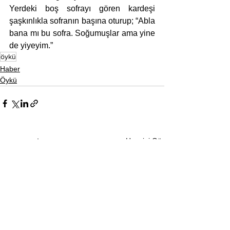
Yerdeki boş sofrayı gören kardeşi 
şaşkınlıkla sofranın başına oturup; “Abla 
bana mı bu sofra. Soğumuşlar ama yine 
de yiyeyim.”
öykü
Haber
Öykü
Hepsini Gör
Son Yazılar