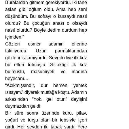
Buralardan gitmem gerekiyordu. İki tane 
aslan gibi oğlum oldu. Ama hep seni 
düşündüm. Bu sofrayı o kursaydı nasıl 
olurdu? Bu çocuğun anası o olsaydı 
nasıl olurdu? Böyle dedim durdum hep 
içimden.”
Gözleri esmer adamın ellerine 
takılıyordu. Uzun parmaklarından 
gözlerini alamıyordu. Sevgili diye ilk kez 
bu elleri tutmuştu. Sıcaklığı ilk kez 
bulmuştu, masumiyeti ve inadına 
heyecanı…
“Acıkmışsındır, dur hemen yemek 
ısıtayım.” diyerek mutfağa koştu. Adamın 
arkasından “Yok, gel otur!” deyişini 
duymazdan geldi.
Bir süre sonra üzerinde kuru, pilav, 
yoğurt ve turşu olan bir tepsiyle içeri 
girdi. Her şeyden iki tabak vardı. Yere 