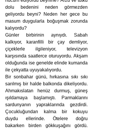
hücum ediyordu beynine? Arzu ve tutku 
dolu bedenini neden görmezden 
geliyordu beyni? Neden her gece bu 
masum duygularla boğuşmak zorunda 
kalıyordu?
Günler birbirinin aynıydı. Sabah 
kalkıyor, karanfilli bir çay demliyor, 
çiçeklerle ilgileniyor, televizyon 
karşısında saatlerce oturuyordu. Akşam 
olduğunda ise genelde elinde kumanda 
ile çekyatta uyuyakalıyordu. 
Bir sonbahar günü, hırkasına sıkı sıkı 
sarılmış bir halde balkonda dikeliyordu. 
Ahmakıslatan henüz durmuş, güneş 
ışıldamaya başlamıştı. Parmaklarını 
sardunyanın yapraklarında gezdirdi. 
Çocukluğundan kalma bir kokuyu 
duydu ellerinde. Ötelere doğru 
bakarken birden gökkuşağını gördü. 