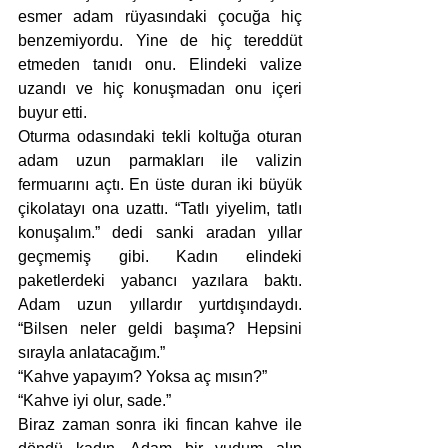
esmer adam rüyasındaki çocuğa hiç 
benzemiyordu. Yine de hiç tereddüt 
etmeden tanıdı onu. Elindeki valize 
uzandı ve hiç konuşmadan onu içeri 
buyur etti. 
Oturma odasındaki tekli koltuğa oturan 
adam uzun parmakları ile valizin 
fermuarını açtı. En üste duran iki büyük 
çikolatayı ona uzattı. “Tatlı yiyelim, tatlı 
konuşalım.” dedi sanki aradan yıllar 
geçmemiş gibi. Kadın elindeki 
paketlerdeki yabancı yazılara baktı. 
Adam uzun yıllardır yurtdışındaydı. 
“Bilsen neler geldi başıma? Hepsini 
sırayla anlatacağım.” 
“Kahve yapayım? Yoksa aç mısın?” 
“Kahve iyi olur, sade.”
Biraz zaman sonra iki fincan kahve ile 