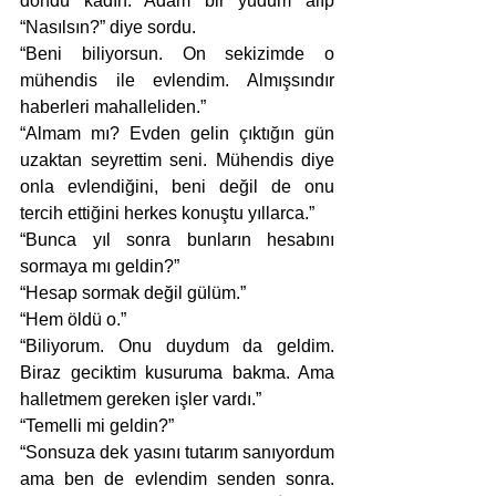
döndü kadın. Adam bir yudum alıp 
“Nasılsın?” diye sordu.
“Beni biliyorsun. On sekizimde o 
mühendis ile evlendim. Almışsındır 
haberleri mahalleliden.”
“Almam mı? Evden gelin çıktığın gün 
uzaktan seyrettim seni. Mühendis diye 
onla evlendiğini, beni değil de onu 
tercih ettiğini herkes konuştu yıllarca.” 
“Bunca yıl sonra bunların hesabını 
sormaya mı geldin?”
“Hesap sormak değil gülüm.” 
“Hem öldü o.”
“Biliyorum. Onu duydum da geldim. 
Biraz geciktim kusuruma bakma. Ama 
halletmem gereken işler vardı.”
“Temelli mi geldin?”
“Sonsuza dek yasını tutarım sanıyordum 
ama ben de evlendim senden sonra. 