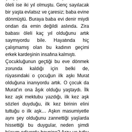
öleli ise iki yıl olmuştu. Genç sayılacak 
bir yaşta evlatsız ve çaresiz; baba evine 
dönmüştü. Buraya baba evi denir miydi 
ondan da emin değildi aslında. Zira 
babası öleli kaç yıl olduğunu artık 
saymıyordu bile. Hayatında hiç 
çalışmamış olan bu kadının geçimi 
erkek kardeşinin insafına kalmıştı.
Çocukluğunun geçtiği bu eve dönmek 
zorunda kaldığı için belki de, 
rüyasındaki o çocuğun ilk aşkı Murat 
olduğuna inanıyordu artık. O çocuk da 
Murat’ın ona âşık olduğu yaştaydı. İlk 
kez aşk mektubu yazdığı, ilk kez aşk 
sözleri duyduğu, ilk kez birinin elini 
tuttuğu o ilk aşk… Aşkın masumiyetle 
aynı şey olduğunu zannettiği yaşlarda 
hissettiği bu duygular, neden şimdi 